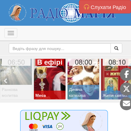
Слухати Радіо
Toggle navigation
06:50
08:00
08:10
В ефірі
Ранкова
Дитяча
молитва
Меса
катехиза
Житія святих