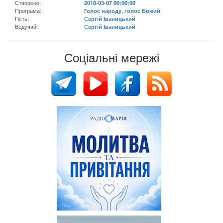
Створено:
2018-03-07 00:00:00
Програма:
Голос народу, голос Божий
Гість:
Сергій Іваницький
Ведучий:
Сергій Іваницький
Соціальні мережі