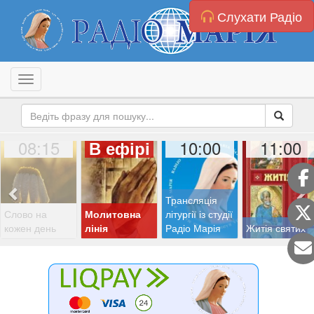
Слухати Радіо
Toggle navigation
08:15
10:00
11:00
В ефірі
Трансляція
Слово на
Молитовна
літургії із студії
кожен день
лінія
Радіо Марія
Житія святих