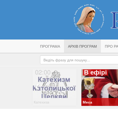
ПРОГРАМА
АРХІВ ПРОГРАМ
ПРО РА
02:00
В ефірі
Катехиза
Меса