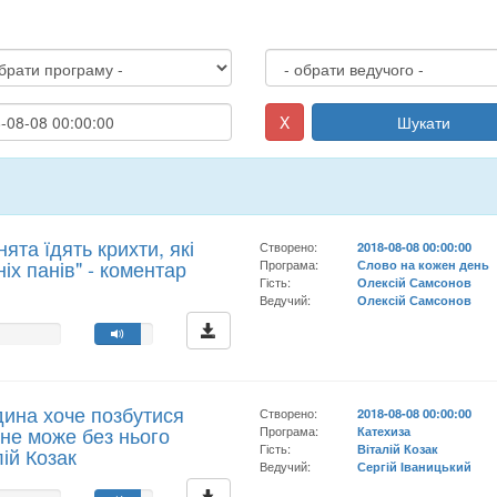
X
Шукати
ята їдять крихти, які
Створено:
2018-08-08 00:00:00
ніх панів" - коментар
Програма:
Слово на кожен день
Гість:
Олексій Самсонов
Ведучий:
Олексій Самсонов
дина хоче позбутися
Створено:
2018-08-08 00:00:00
- не може без нього
Програма:
Катехиза
Гість:
Віталій Козак
лій Козак
Ведучий:
Сергій Іваницький