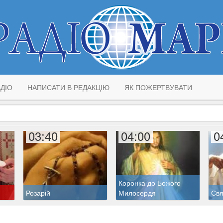
ДІО
НАПИСАТИ В РЕДАКЦІЮ
ЯК ПОЖЕРТВУВАТИ
03:40
04:00
0
Коронка до Божого
Розарій
Милосердя
Свя