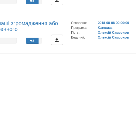
наші згромадження або
Створено:
2018-08-08 00:00:00
женного
Програма:
Катехиза
Гість:
Олексій Самсонов
Ведучий:
Олексій Самсонов