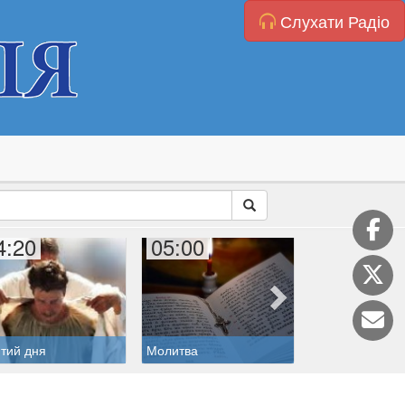
Слухати Радіо
4:20
05:00
06:00
тий дня
Молитва
Дитяча катехиз