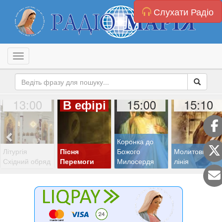
Слухати Радіо
Toggle navigation
13:00
15:00
15:10
В ефірі
Коронка до
Літургія
Пісня
Божого
Молитовна
Східний обряд
Перемоги
Милосердя
лінія