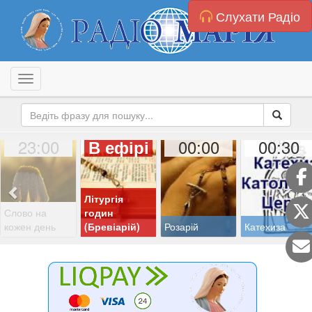
Слухати Радіо
Toggle navigation
23:00
00:00
00:30
В ефірі
Літургія
Слово на
годин
кожен день
(Бревіарій)
Розарій
Катехиза