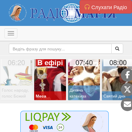
Слухати Радіо
Toggle navigation
06:20
07:40
08:00
В ефірі
Голос народу,
Дитяча
голос Божий
Меса
катехиза
Святий дня