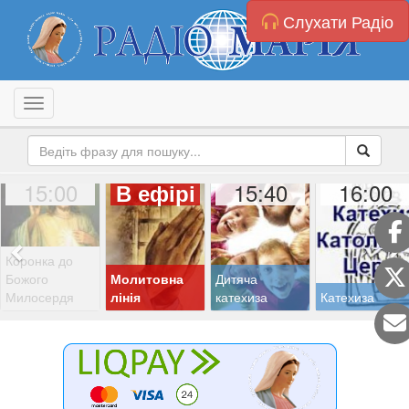
Слухати Радіо
Toggle navigation
15:00
15:40
16:00
В ефірі
Коронка до
Божого
Молитовна
Дитяча
Милосердя
лінія
катехиза
Катехиза