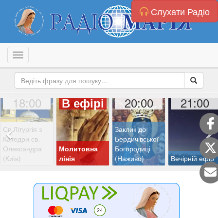
Слухати Радіо
Toggle navigation
18:00
20:00
21:00
В ефірі
Св.Літургія з
Заклик до
Катедри св.
Бердичівської
Олександра
Молитовна
Богородиці
(Київ)
лінія
(Наживо)
Вечірній ефір