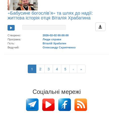
«Бабусине богослів’я» та шлях до надії:
життєва історія отця Віталія Храбатина
Створено:
2026-02-02 00:00:00
Програма:
Люди справи
Гість:
Віталій Храбатин
Ведучий:
Олександр Скрипченко
1
2
3
4
5
›
»
Соціальні мережі