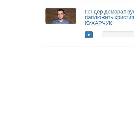
Гендер деморалізу
паплюжить християн
КУХАРЧУК