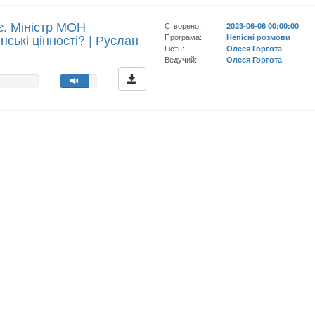
є. Міністр МОН
Створено:
2023-06-08 00:00:00
ські цінності? | Руслан
Програма:
Непісні розмови
Гість:
Олеся Горгота
Ведучий:
Олеся Горгота