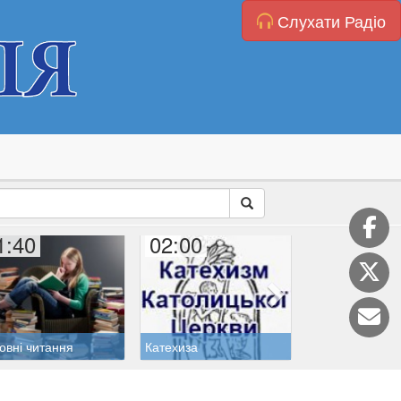
Слухати Радіо
1:40
02:00
02:50
овні читання
Катехиза
Біблійні читанн