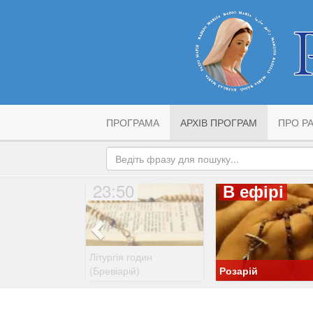
ПРОГРАМА
АРХІВ ПРОГРАМ
ПРО РА
23:50
В ефірі
Літургія годин
(Бревіарій)
Розарій