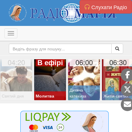
Слухати Радіо
Toggle navigation
04:20
06:00
06:30
В ефірі
Дитяча
Святий дня
Молитва
катехиза
Житія святих