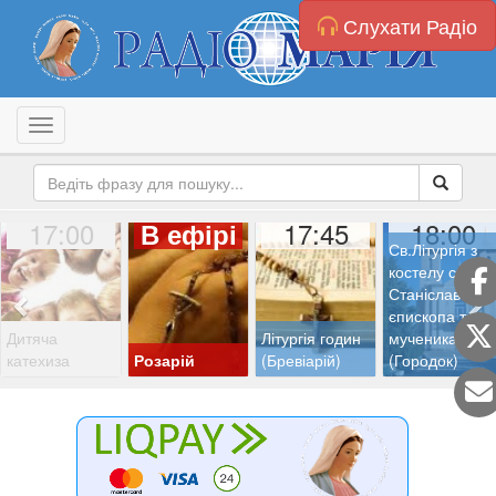
Слухати Радіо
Toggle navigation
17:00
17:45
18:00
В ефірі
Св.Літургія з
костелу св.
Станіслава
єпископа та
Дитяча
Літургія годин
мученика
катехиза
Розарій
(Бревіарій)
(Городок)