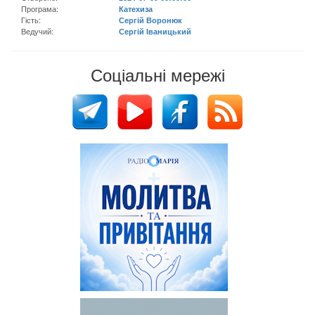
Програма:
Катехиза
Гість:
Сергій Воронюк
Ведучий:
Сергій Іваницький
Соціальні мережі