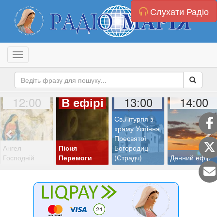
Слухати Радіо
Toggle navigation
12:00
13:00
14:00
В ефірі
Св.Літургія з
храму Успіння
Пресвятої
Ангел
Пісня
Богородиці
Господній
Перемоги
(Страдч)
Денний ефір