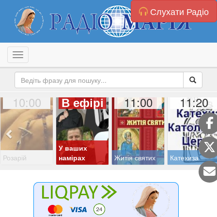
Слухати Радіо
Toggle navigation
10:00
11:00
11:20
В ефірі
У ваших
Розарій
намірах
Житія святих
Катехиза