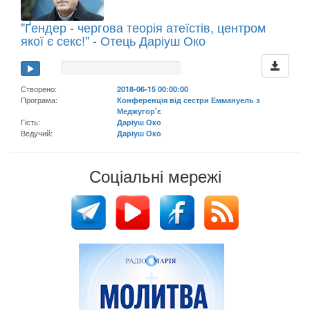
"Ґендер - чергова теорія атеїстів, центром
якої є секс!" - Отець Даріуш Око
Створено:
2018-06-15 00:00:00
Програма:
Конференція від сестри Еммануель з
Меджугор'є
Гість:
Даріуш Око
Ведучий:
Даріуш Око
Соціальні мережі