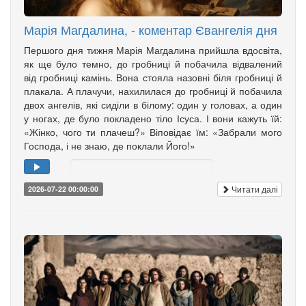
Марія Магдалина, - коментар Євангелія дня
Першого дня тижня Марія Магдалина прийшла вдосвіта,
як ще було темно, до гробниці й побачила відвалений
від гробниці камінь. Вона стояла назовні біля гробниці й
плакала. А плачучи, нахилилася до гробниці й побачила
двох ангелів, які сиділи в білому: один у головах, а один
у ногах, де було покладено тіло Ісуса. І вони кажуть їй:
«Жінко, чого ти плачеш?» Віповідає їм: «Забрали мого
Господа, і не знаю, де поклали Його!»
Читати далі
2026-07-22 00:00:00