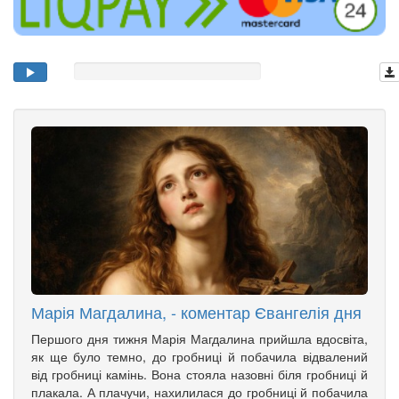
Марія Магдалина, - коментар Євангелія дня
Першого дня тижня Марія Магдалина прийшла вдосвіта,
як ще було темно, до гробниці й побачила відвалений
від гробниці камінь. Вона стояла назовні біля гробниці й
плакала. А плачучи, нахилилася до гробниці й побачила