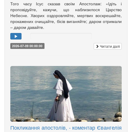
Того часу Ісус сказав своїм Апостолам: «Ідіть і
проповідуйте, кажучи, що наблизилося Царство
Небесне. Хворих оздоровляйте, мертвих воскрешайте,
прокажених очищайте, бісів виганяйте; даром отримали
– даром давайте.
Читати далі
2026-07-09 00:00:00
Покликання апостолів, - коментар Євангелія