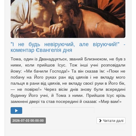
"І не будь невіруючий, але віруючий!" -
коментар Євангелія дня
Тома, один із Дванадцятьох, званий Близнюком, не був з
ними, коли прийшов Ісус. Тож інші учні розповідали
йому: «Ми бачили Господа!» Та він сказав їм: «Поки не
побачу на Його руках ран від цвяхів і не вкладу мого
пальця в рани від цвяхів, не вкладу своєї руки в Його бік,
— не повірю!» Через вісім днів знову були всередині
будинку Його учні, й Тома з ними. Прийшов Ісус крізь
замкнені двері та став посередині й сказав: «Мир вам!»
Читати далі
2026-07-03 00:00:00