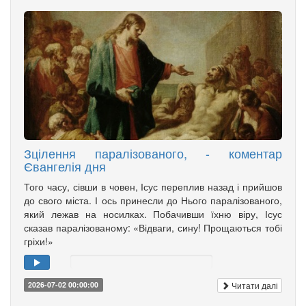
Зцілення паралізованого, - коментар
Євангелія дня
Того часу, сівши в човен, Ісус переплив назад і прийшов
до свого міста. І ось принесли до Нього паралізованого,
який лежав на носилках. Побачивши їхню віру, Ісус
сказав паралізованому: «Відваги, сину! Прощаються тобі
гріхи!»
Читати далі
2026-07-02 00:00:00