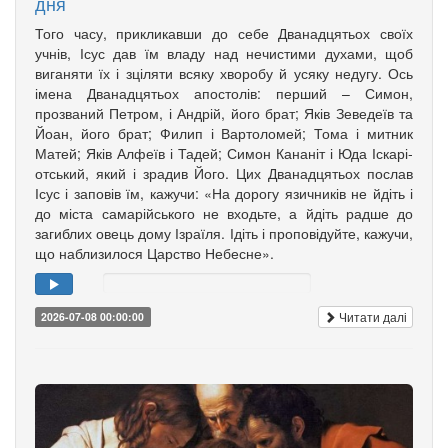
дня
Того часу, прикликавши до себе Дванадцятьох своїх
учнів, Ісус дав їм владу над нечистими духами, щоб
вига­няти їх і зціляти всяку хворобу й усяку недугу. Ось
імена Дванадцятьох апо­столів: перший – Симон,
прозваний Петром, і Андрій, його брат; Яків Зе­­ведеїв та
Йоан, його брат; Филип і Вартоломей; Тома і мит­ник
Матей; Яків Алфеїв і Та­дей; Симон Кананіт і Юда Іска­рі­
от­ський, який і зрадив Його. Цих Дванадцятьох послав
Ісус і заповів їм, кажучи: «На дорогу язич­ників не йдіть і
до міста самарійського не входьте, а йдіть радше до
загиблих овець дому Ізраїля. Ідіть і проповідуйте, кажучи,
що наблизилося Царство Небесне».
Читати далі
2026-07-08 00:00:00