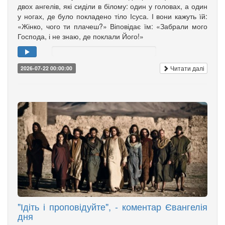
двох ангелів, які сиділи в білому: один у головах, а один
у ногах, де було покладено тіло Ісуса. І вони кажуть їй:
«Жінко, чого ти плачеш?» Віповідає їм: «Забрали мого
Господа, і не знаю, де поклали Його!»
Читати далі
2026-07-22 00:00:00
"Ідіть і проповідуйте", - коментар Євангелія
дня