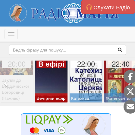
Слухати Радіо
Toggle navigation
20:00
22:00
22:40
В ефірі
Заклик до
Бердичівської
Богородиці
(Наживо)
Вечірній ефір
Катехиза
Житія святих