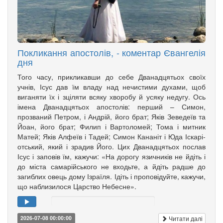
Покликання апостолів, - коментар Євангелія
дня
Того часу, прикликавши до себе Дванадцятьох своїх
учнів, Ісус дав їм владу над нечистими духами, щоб
вига­няти їх і зціляти всяку хворобу й усяку недугу. Ось
імена Дванадцятьох апо­столів: перший – Симон,
прозваний Петром, і Андрій, його брат; Яків Зе­­ведеїв та
Йоан, його брат; Филип і Вартоломей; Тома і мит­ник
Матей; Яків Алфеїв і Та­дей; Симон Кананіт і Юда Іска­рі­
от­ський, який і зрадив Його. Цих Дванадцятьох послав
Ісус і заповів їм, кажучи: «На дорогу язич­ників не йдіть і
до міста самарійського не входьте, а йдіть радше до
загиблих овець дому Ізраїля. Ідіть і проповідуйте, кажучи,
що наблизилося Царство Небесне».
Читати далі
2026-07-08 00:00:00