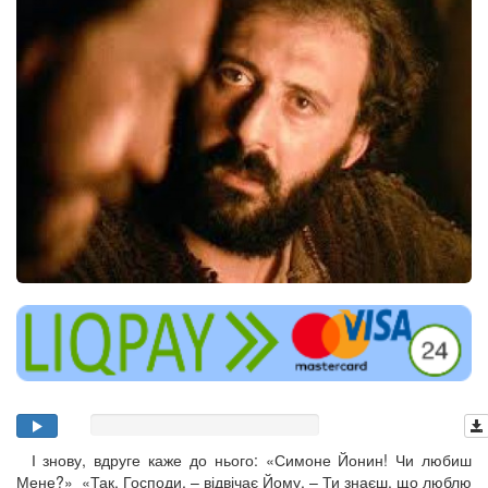
І знову, вдруге каже до нього: «Симоне Йонин! Чи любиш
Мене?» «Так, Господи, – відвічає Йому, – Ти знаєш, що люблю