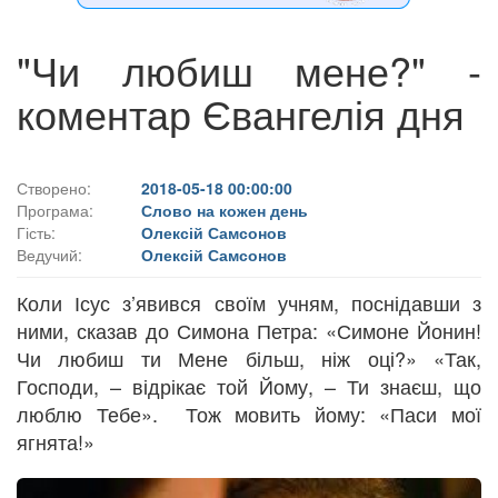
"Чи любиш мене?" -
коментар Євангелія дня
Створено:
2018-05-18 00:00:00
Програма:
Слово на кожен день
Гість:
Олексій Самсонов
Ведучий:
Олексій Самсонов
Коли Ісус з’явився своїм учням, поснідавши з
ними, сказав до Симона Петра: «Симоне Йонин!
Чи любиш ти Мене більш, ніж оці?» «Так,
Господи, – відрікає той Йому, – Ти знаєш, що
люблю Тебе». Тож мовить йому: «Паси мої
ягнята!»