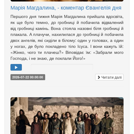
Марія Магдалина, - коментар Євангелія дня
Першого дня тижня Марія Магдалина прийшла вдосвіта,
як ще було темно, до гробниці й побачила відвалений
від гробниці камінь. Вона стояла назовні біля гробниці й
плакала. А плачучи, нахилилася до гробниці й побачила
двох ангелів, які сиділи в білому: один у головах, а один
у ногах, де було покладено тіло Ісуса. І вони кажуть їй:
«Жінко, чого ти плачеш?» Віповідає їм: «Забрали мого
Господа, і не знаю, де поклали Його!»
Читати далі
2026-07-22 00:00:00