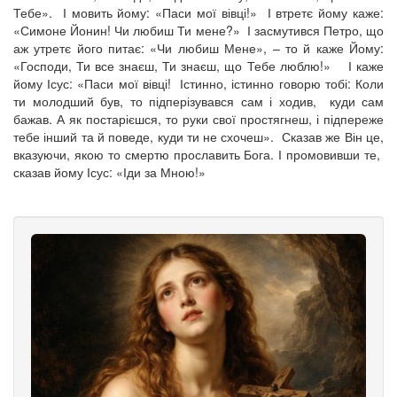
Тебе». І мовить йому: «Паси мої вівці!» І втретє йому каже:
«Симоне Йонин! Чи любиш Ти мене?» І засмутився Петро, що
аж утретє його питає: «Чи любиш Мене», – то й каже Йому:
«Господи, Ти все знаєш, Ти знаєш, що Тебе люблю!» І каже
йому Ісус: «Паси мої вівці! Істинно, істинно говорю тобі: Коли
ти молодший був, то підперізувався сам і ходив, куди сам
бажав. А як постарієшся, то руки свої простягнеш, і підпереже
тебе інший та й поведе, куди ти не схочеш». Сказав же Він це,
вказуючи, якою то смертю прославить Бога. І промовивши те,
сказав йому Ісус: «Іди за Мною!»