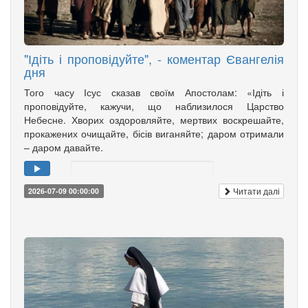
"Ідіть і проповідуйте", - коментар Євангелія
дня
Того часу Ісус сказав своїм Апостолам: «Ідіть і
проповідуйте, кажучи, що наблизилося Царство
Небесне. Хворих оздоровляйте, мертвих воскрешайте,
прокажених очищайте, бісів виганяйте; даром отримали
– даром давайте.
Читати далі
2026-07-09 00:00:00