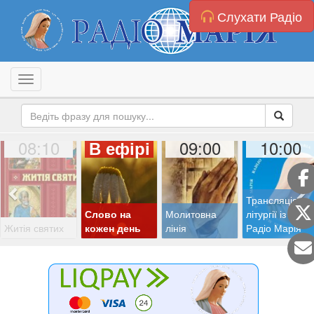
Слухати Радіо
Toggle navigation
08:10
09:00
10:00
В ефірі
Трансляція
Слово на
Молитовна
літургії із студії
Житія святих
кожен день
лінія
Радіо Марія