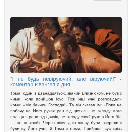
"І не будь невіруючий, але віруючий!" -
коментар Євангелія дня
Тома, один із Дванадцятьох, званий Близнюком, не був з
ними, коли прийшов Ісус. Тож інші учні розповідали
йому: «Ми бачили Господа!» Та він сказав їм: «Поки не
побачу на Його руках ран від цвяхів і не вкладу мого
пальця в рани від цвяхів, не вкладу своєї руки в Його бік,
— не повірю!» Через вісім днів знову були всередині
будинку Його учні, й Тома з ними. Прийшов Ісус крізь