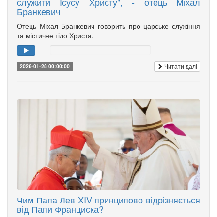
служити Ісусу Христу", - отець Міхал
Бранкевич
Отець Міхал Бранкевич говорить про царське служіння
та містичне тіло Христа.
Читати далі
2026-01-28 00:00:00
Чим Папа Лев XIV принципово відрізняється
від Папи Франциска?