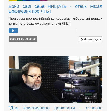
Вони самі себе НИЩАТЬ - отець Міхал
Бранкевич про ЛГБТ
Програма про релігійний конформізм, ліберальні церкви
та вірність Божому закону в темі ЛГБТ.
Читати далі
2026-01-29 00:00:00
"Для християнина царювати - означає