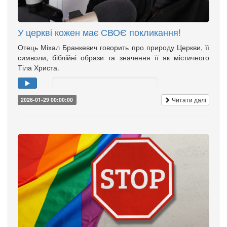
У церкві кожен має СВОЄ покликання!
Отець Міхал Бранкевич говорить про природу Церкви, її
символи, біблійні образи та значення її як містичного
Тіла Христа.
Читати далі
2026-01-29 00:00:00