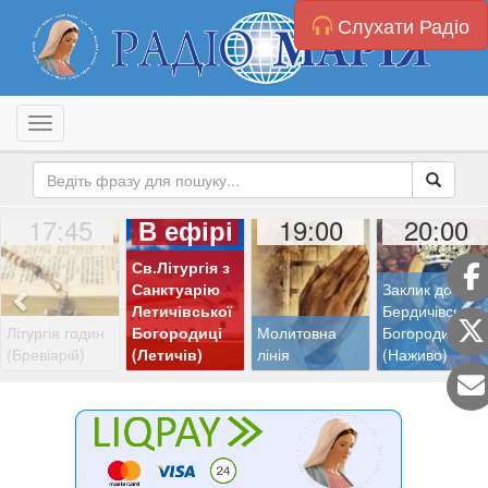
Слухати Радіо
Toggle navigation
17:45
19:00
20:00
В ефірі
Св.Літургія з
Санктуарію
Заклик до
Летичівської
Бердичівської
Літургія годин
Богородиці
Молитовна
Богородиці
(Бревіарій)
(Летичів)
лінія
(Наживо)