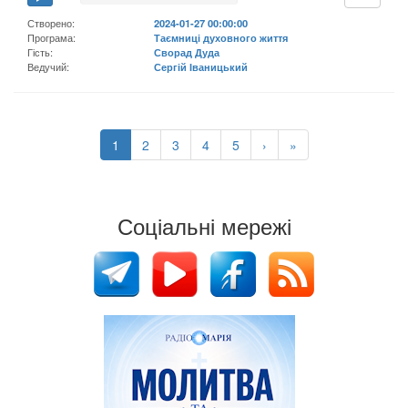
Створено:
2024-01-27 00:00:00
Програма:
Таємниці духовного життя
Гість:
Сворад Дуда
Ведучий:
Сергій Іваницький
1
2
3
4
5
›
»
Соціальні мережі