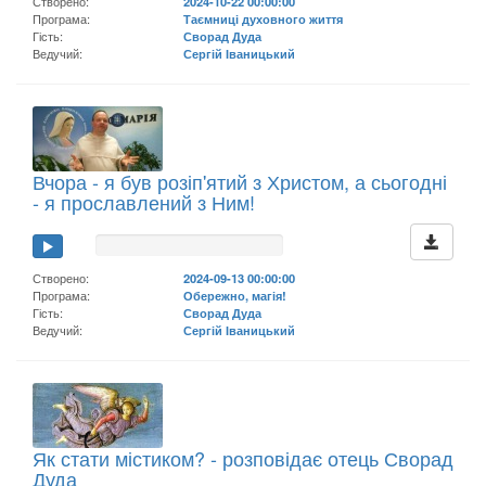
Створено:
2024-10-22 00:00:00
Програма:
Таємниці духовного життя
Гість:
Сворад Дуда
Ведучий:
Сергій Іваницький
Вчора - я був розіп'ятий з Христом, а сьогодні
- я прославлений з Ним!
Створено:
2024-09-13 00:00:00
Програма:
Обережно, магія!
Гість:
Сворад Дуда
Ведучий:
Сергій Іваницький
Як стати містиком? - розповідає отець Сворад
Дуда