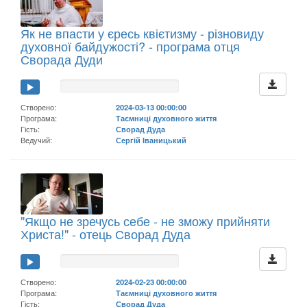
Як не впасти у єресь квієтизму - різновиду
духовної байдужості? - програма отця
Сворада Дуди
Створено:
2024-03-13 00:00:00
Програма:
Таємниці духовного життя
Гість:
Сворад Дуда
Ведучий:
Сергій Іваницький
"Якщо не зречусь себе - не зможу прийняти
Христа!" - отець Сворад Дуда
Створено:
2024-02-23 00:00:00
Програма:
Таємниці духовного життя
Гість:
Сворад Дуда