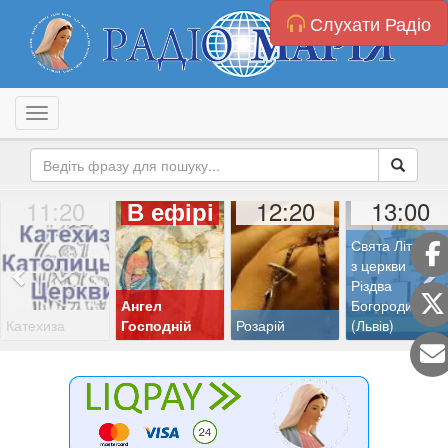
Слухати Радіо
Toggle navigation
11:20
12:20
13:00
В ефірі
Свята Літургія
з церкви
Різдва
Ангел
Богородиці
Катехиза
Господній
Розарій
(Львів)