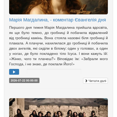
Марія Магдалина, - коментар Євангелія дня
Першого дня тижня Марія Магдалина прийшла вдосвіта,
як ще було темно, до гробниці й побачила відвалений
від гробниці камінь. Вона стояла назовні біля гробниці й
плакала. А плачучи, нахилилася до гробниці й побачила
двох ангелів, які сиділи в білому: один у головах, а один
у ногах, де було покладено тіло Ісуса. І вони кажуть їй:
«Жінко, чого ти плачеш?» Віповідає їм: «Забрали мого
Господа, і не знаю, де поклали Його!»
Читати далі
2026-07-22 00:00:00