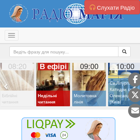
Слухати Радіо
Toggle navigation
08:20
09:00
10:00
В ефірі
Св.Літургія з
Катедри св.
Біблійні
Недільні
Молитовна
Олександра
читання
читання
лінія
(Київ)