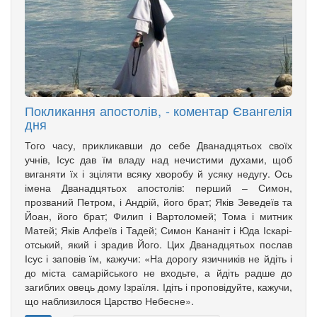
Покликання апостолів, - коментар Євангелія
дня
Того часу, прикликавши до себе Дванадцятьох своїх
учнів, Ісус дав їм владу над нечистими духами, щоб
вига­няти їх і зціляти всяку хворобу й усяку недугу. Ось
імена Дванадцятьох апо­столів: перший – Симон,
прозваний Петром, і Андрій, його брат; Яків Зе­­ведеїв та
Йоан, його брат; Филип і Вартоломей; Тома і мит­ник
Матей; Яків Алфеїв і Та­дей; Симон Кананіт і Юда Іска­рі­
от­ський, який і зрадив Його. Цих Дванадцятьох послав
Ісус і заповів їм, кажучи: «На дорогу язич­ників не йдіть і
до міста самарійського не входьте, а йдіть радше до
загиблих овець дому Ізраїля. Ідіть і проповідуйте, кажучи,
що наблизилося Царство Небесне».