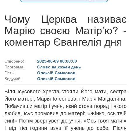
Чому Церква називає
Марію своєю Матірʼю? -
коментар Євангелія дня
Створено:
2025-06-09 00:00:00
Програма:
Слово на кожен день
Гість:
Олексій Самсонов
Ведучий:
Олексій Самсонов
Біля Ісусового хреста стояли Його мати, сестра
Його матері, Марія Клеопова, і Марія Магдалина.
Побачивши матір і учня, який стояв поряд і якого
любив, Ісус промовив до матері: «Жінко, ось твій
син!» Потім звернувся до учня: «Ось твоя мати!»
І від тієї години взяв її учень до себе. Після