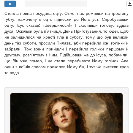
Стояла повна посудина оцту. Отже, настромивши на тростину
губку, намочену в оцті, піднесли до Його уст. Спробувавши
оцту, Ісус сказав: «Звершилося!» І схиливши голову, віддав
духа. Оскільки була п’ятниця, День Приготування, то юдеї, щоб
не залишилися на хресті тіла в суботу, тому що був великий
день тієї суботи, просили Пилата, аби перебили їхні голінки й
забрали. Тож воїни прийшли і перебили голінки першому й
другому, розп’ятому з Ним. Підійшовши же до Ісуса, побачили,
що Він уже помер, і не стали перебивати Йому голінок. Але
один з воїнів списом проколов Йому бік, і тут же витекли кров
та вода.