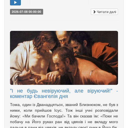
Читати далі
2026-07-08 00:00:00
"І не будь невіруючий, але віруючий!" -
коментар Євангелія дня
Тома, один із Дванадцятьох, званий Близнюком, не був з
ними, коли прийшов Ісус. Тож інші учні розповідали
йому: «Ми бачили Господа!» Та він сказав їм: «Поки не
побачу на Його руках ран від цвяхів і не вкладу мого
пальця в рани від цвяхів, не вкладу своєї руки в Його бік,