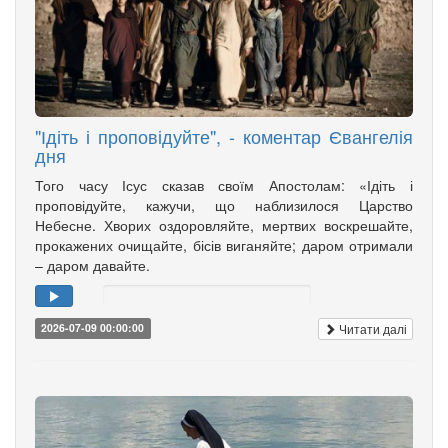
"Ідіть і проповідуйте", - коментар Євангелія
дня
Того часу Ісус сказав своїм Апостолам: «Ідіть і
проповідуйте, кажучи, що наблизилося Царство
Небесне. Хворих оздоровляйте, мертвих воскрешайте,
прокажених очищайте, бісів виганяйте; даром отримали
– даром давайте.
Читати далі
2026-07-09 00:00:00