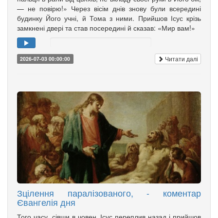
— не повірю!» Через вісім днів знову були всередині
будинку Його учні, й Тома з ними. Прийшов Ісус крізь
замкнені двері та став посередині й сказав: «Мир вам!»
Читати далі
2026-07-03 00:00:00
Зцілення паралізованого, - коментар
Євангелія дня
Того часу, сівши в човен, Ісус переплив назад і прийшов