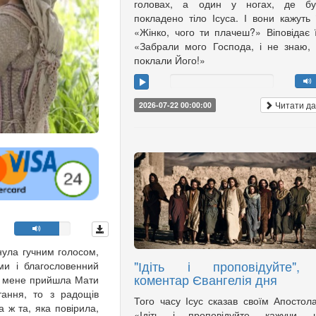
головах, а один у ногах, де бу
покладено тіло Ісуса. І вони кажуть 
«Жінко, чого ти плачеш?» Віповідає 
«Забрали мого Господа, і не знаю,
поклали Його!»
Читати да
2026-07-22 00:00:00
ула гучним голосом,
"Ідіть і проповідуйте",
ми і благословенний
коментар Євангелія дня
до мене прийшла Мати
тання, то з радощів
Того часу Ісус сказав своїм Апостол
 ж та, яка повірила,
«Ідіть і проповідуйте, кажучи, 