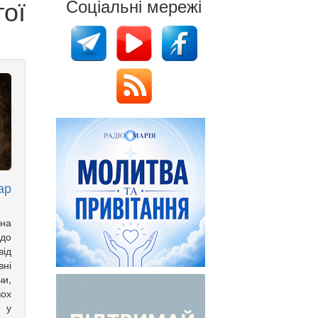
ої
Соціальні мережі
ар
на
 до
ід
вні
чи,
вох
н у