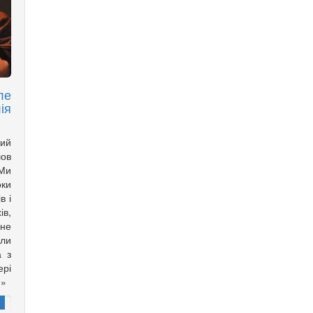
ле
ія
ий
шов
«Ми
оки
в і
ів,
 не
ули
а з
ері
!»