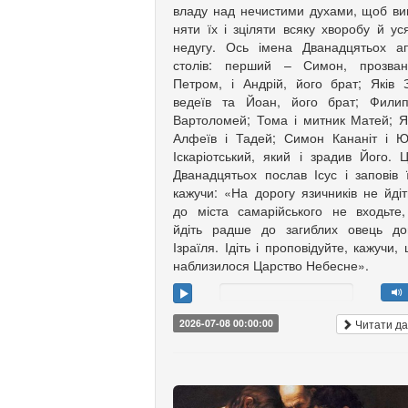
владу над нечистими духами, щоб ви
няти їх і зціляти всяку хворобу й ус
недугу. Ось імена Дванадцятьох а
столів: перший – Симон, прозван
Петром, і Андрій, його брат; Яків З
ведеїв та Йоан, його брат; Филип
Вартоломей; Тома і мит­ник Матей; Я
Алфеїв і Та­дей; Симон Кананіт і 
Іска­рі­от­ський, який і зрадив Його. 
Дванадцятьох послав Ісус і заповів 
кажучи: «На дорогу язич­ників не йдіт
до міста самарійського не входьте
йдіть радше до загиблих овець до
Ізраїля. Ідіть і проповідуйте, кажучи,
наблизилося Царство Небесне».
Читати да
2026-07-08 00:00:00