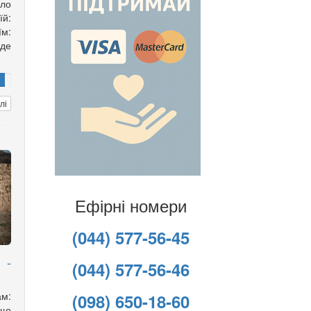
ло
їй:
їм:
 де
лі
Ефірні номери
(044) 577-56-45
 -
(044) 577-56-46
ам:
(098) 650-18-60
що