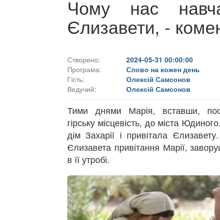
Чому нас навча
Єлизавети, - коме
Створено:
2024-05-31 00:00:00
Програма:
Слово на кожен день
Гість:
Олексій Самсонов
Ведучий:
Олексій Самсонов
Тими днями Марія, вставши, по
гірську місцевість, до міста Юдиног
дім Захарії і привітала Єлизавету
Єлизавета привітання Марії, завор
в її утробі.