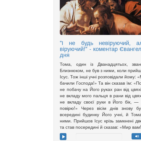
"І не будь невіруючий, а
віруючий!" - коментар Євангел
дня
Тома, один із Дванадцятьох, зван
Близнюком, не був з ними, коли прий
Ісус. Тож інші учні розповідали йому: 
бачили Господа!» Та він сказав їм: «П
не побачу на Його руках ран від цвяхі
не вкладу мого пальця в рани від цвях
не вкладу своєї руки в Його бік, —
повірю!» Через вісім днів знову б
всередині будинку Його учні, й Том
ними. Прийшов Ісус крізь замкнені дв
та став посередині й сказав: «Мир вам