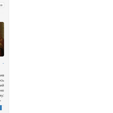
лі
 -
лив
ось
кий
ню
у:
»