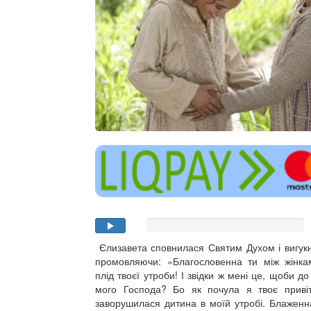
Єлизавета сповнилася Святим Духом і вигукн
промовляючи: «Благословенна ти між жінка
плід твоєї утроби! І звідки ж мені це, щоби 
мого Господа? Бо як почула я твоє приві
заворушилася дитина в моїй утробі. Блаженна