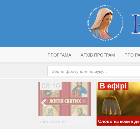
ПРОГРАМА
АРХІВ ПРОГРАМ
ПРО РА
08:10
В ефірі
Житія святих
Слово на кожен д