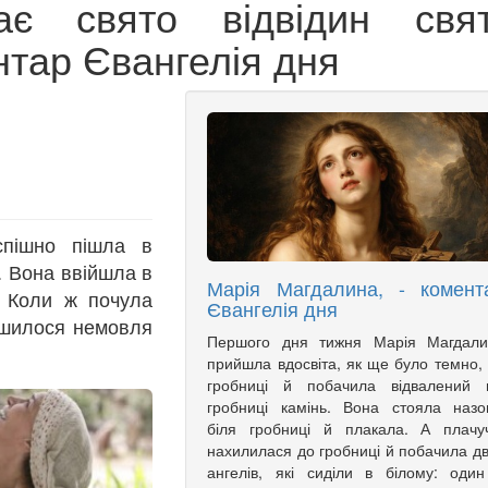
є свято відвідин свят
нтар Євангелія дня
спішно пішла в
о. Вона ввійшла в
Марія Магдалина, - комент
. Коли ж почула
Євангелія дня
ушилося немовля
Першого дня тижня Марія Магдали
прийшла вдосвіта, як ще було темно,
гробниці й побачила відвалений в
гробниці камінь. Вона стояла назо
біля гробниці й плакала. А плачу
нахилилася до гробниці й побачила д
ангелів, які сиділи в білому: оди