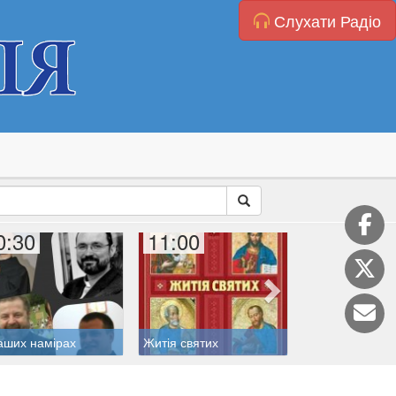
Слухати Радіо
0:30
11:00
11:20
аших намірах
Житія святих
Катехиза