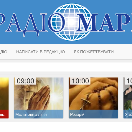
ДІО
НАПИСАТИ В РЕДАКЦІЮ
ЯК ПОЖЕРТВУВАТИ
09:00
10:00
1
ень
Молитовна лінія
Розарій
У в