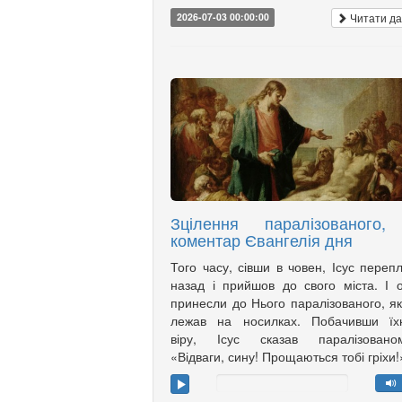
Читати да
2026-07-03 00:00:00
Зцілення паралізованого,
коментар Євангелія дня
Того часу, сівши в човен, Ісус переп
назад і прийшов до свого міста. І 
принесли до Нього паралізованого, я
лежав на носилках. Побачивши їх
віру, Ісус сказав паралізованом
«Відваги, сину! Прощаються тобі гріхи!