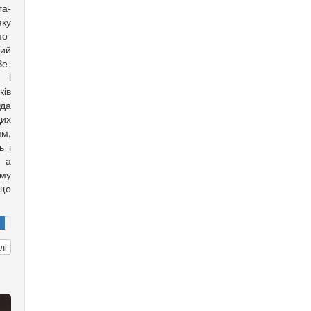
га­
яку
по­
ий
е­­
 і
ків
Юда
Цих
їм,
ь і
, а
му
 що
лі