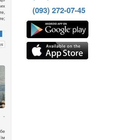
рих
(093) 272-07-45
е,
те;
лі
 -
бе
 їм