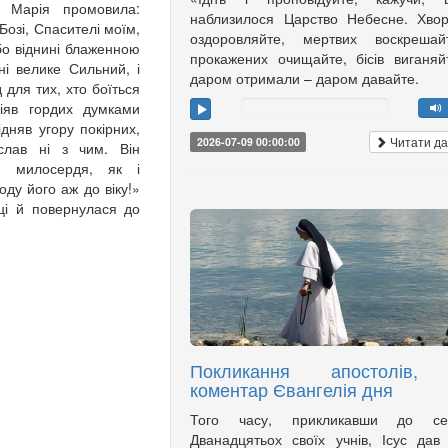
А Марія промовила:
наблизилося Царство Небесне. Хво
Бозі, Спасителі моїм,
оздоровляйте, мертвих воскрешайт
 бо віднині блаженною
прокажених очищайте, бісів виганяй
ні велике Сильний, і
даром отримали – даром давайте.
 для тих, хто боїться
сіяв гордих думками
ідняв угору покірних,
Читати да
2026-07-09 00:00:00
іслав ні з чим. Він
ши милосердя, як і
ду його аж до віку!»
ці й повернулася до
Покликання апостолів,
коментар Євангелія дня
Того часу, прикликавши до се
Дванадцятьох своїх учнів, Ісус дав