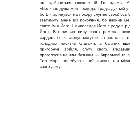
що здійсниться сказане їй Господом!» 
«Величає душа моя Господа, і радіє дух мій у 
бо Він зглянувся на покору слугині своєї; ось
зватимуть мене всі покоління, бо вчинив ме
святе Ім’я Його, і милосердя Його з роду в рід
Його. Він виявив силу свого рамена, роз
сердець їхніх, скинув могутніх з престолів і п
голодних наситив благами, а багатих від
пригорнув Ізрáїля, слугу свого, згадав
проголосив нашим батькам — Авраамові та ро
Тож Марія перебула в неї якихось три міся
свого дому.