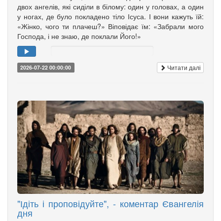
двох ангелів, які сиділи в білому: один у головах, а один
у ногах, де було покладено тіло Ісуса. І вони кажуть їй:
«Жінко, чого ти плачеш?» Віповідає їм: «Забрали мого
Господа, і не знаю, де поклали Його!»
Читати далі
2026-07-22 00:00:00
"Ідіть і проповідуйте", - коментар Євангелія
дня