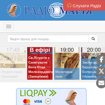
Слухати Радіо
Toggle navigation
17:45
19:00
20:00
В ефірі
Св.Літургія з
Санктуарію
Заклик до
Бога Отця
Бердичівської
Літургія годин
Милосердного
Молитовна
Богородиці
(Бревіарій)
(Запоріжжя)
лінія
(Наживо)