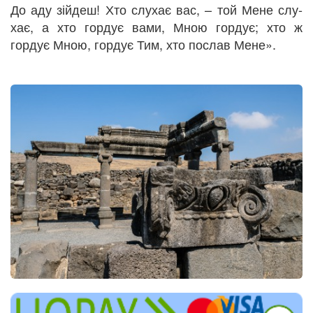
До аду зійдеш! Хто слухає вас, – той Мене слу­­
хає, а хто гордує вами, Мною гордує; хто ж
гордує Мною, гордує Тим, хто послав Мене».