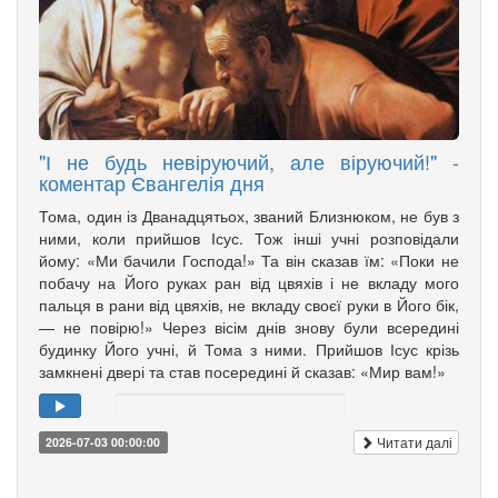
"І не будь невіруючий, але віруючий!" -
коментар Євангелія дня
Тома, один із Дванадцятьох, званий Близнюком, не був з
ними, коли прийшов Ісус. Тож інші учні розповідали
йому: «Ми бачили Господа!» Та він сказав їм: «Поки не
побачу на Його руках ран від цвяхів і не вкладу мого
пальця в рани від цвяхів, не вкладу своєї руки в Його бік,
— не повірю!» Через вісім днів знову були всередині
будинку Його учні, й Тома з ними. Прийшов Ісус крізь
замкнені двері та став посередині й сказав: «Мир вам!»
Читати далі
2026-07-03 00:00:00