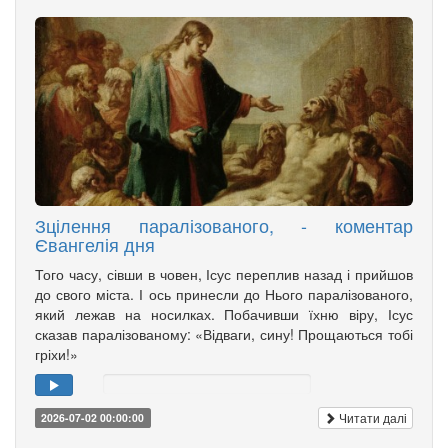
Зцілення паралізованого, - коментар
Євангелія дня
Того часу, сівши в човен, Ісус переплив назад і прийшов
до свого міста. І ось принесли до Нього паралізованого,
який лежав на носилках. Побачивши їхню віру, Ісус
сказав паралізованому: «Відваги, сину! Прощаються тобі
гріхи!»
Читати далі
2026-07-02 00:00:00