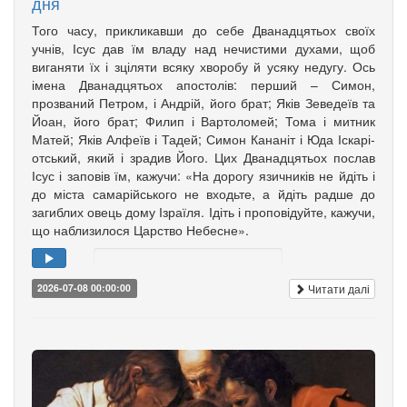
дня
Того часу, прикликавши до себе Дванадцятьох своїх
учнів, Ісус дав їм владу над нечистими духами, щоб
вига­няти їх і зціляти всяку хворобу й усяку недугу. Ось
імена Дванадцятьох апо­столів: перший – Симон,
прозваний Петром, і Андрій, його брат; Яків Зе­­ведеїв та
Йоан, його брат; Филип і Вартоломей; Тома і мит­ник
Матей; Яків Алфеїв і Та­дей; Симон Кананіт і Юда Іска­рі­
от­ський, який і зрадив Його. Цих Дванадцятьох послав
Ісус і заповів їм, кажучи: «На дорогу язич­ників не йдіть і
до міста самарійського не входьте, а йдіть радше до
загиблих овець дому Ізраїля. Ідіть і проповідуйте, кажучи,
що наблизилося Царство Небесне».
Читати далі
2026-07-08 00:00:00