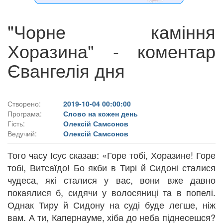
"Чорне каміння
Хоразина" - коментар
Євангелія дня
Створено:
2019-10-04 00:00:00
Програма:
Слово на кожен день
Гість:
Олексій Самсонов
Ведучий:
Олексій Самсонов
Того часу Ісус сказав: «Горе тобі, Хоразине! Горе
тобі, Витсаїдо! Бо якби в Тирі й Сидоні ста­лися
чудеса, які сталися у вас, во­ни вже давно
покаялися б, сидя­чи у волосяниці та в попелі.
Однак Тиру й Сидону на суді буде легше, ніж
вам. А ти, Капернауме, хіба до неба піднесешся?