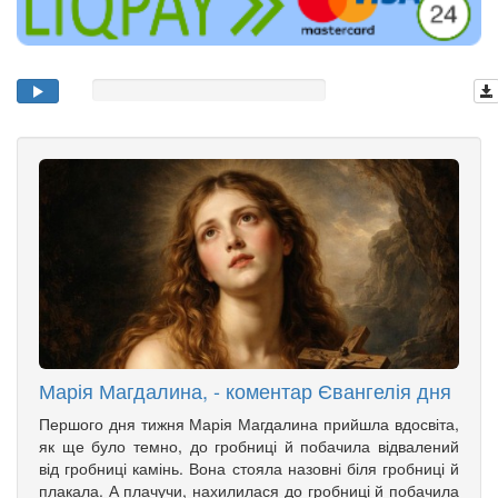
Марія Магдалина, - коментар Євангелія дня
Першого дня тижня Марія Магдалина прийшла вдосвіта,
як ще було темно, до гробниці й побачила відвалений
від гробниці камінь. Вона стояла назовні біля гробниці й
плакала. А плачучи, нахилилася до гробниці й побачила