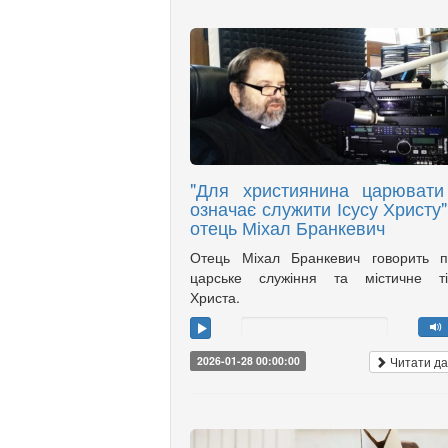
"Для християнина царювати
означає служити Ісусу Христу",
отець Міхал Бранкевич
Отець Міхал Бранкевич говорить п
царське служіння та містичне ті
Христа.
Читати да
2026-01-28 00:00:00