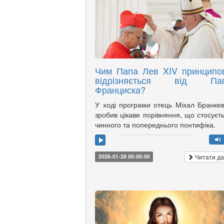
Чим Папа Лев XIV принципо
відрізняється від Па
Франциска?
У ході програми отець Міхал Бранке
зробив цікаве порівняння, що стосуєт
чинного та попереднього понтифіка.
Читати да
2026-01-28 00:00:00