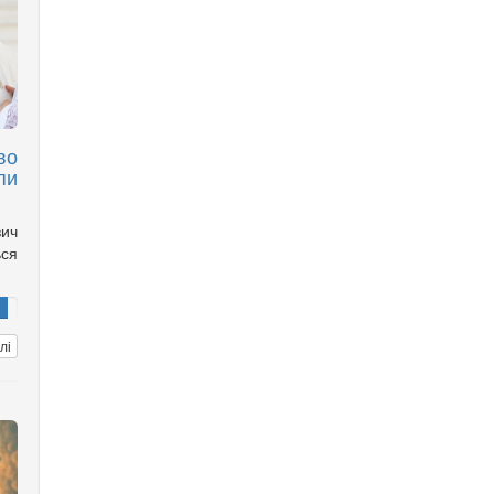
во
пи
вич
ься
лі