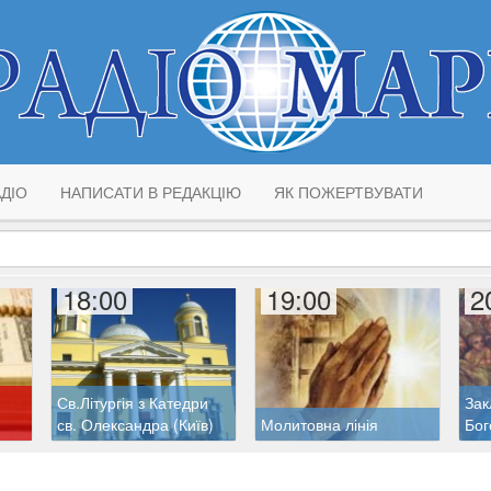
ДІО
НАПИСАТИ В РЕДАКЦІЮ
ЯК ПОЖЕРТВУВАТИ
18:00
19:00
2
Св.Літургія з Катедри
Зак
св. Олександра (Київ)
Молитовна лінія
Бог