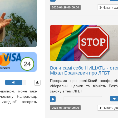
Читати да
2026-01-29 00:00:00
Вони самі себе НИЩАТЬ - оте
Міхал Бранкевич про ЛГБТ
Програма про релігійний конформі
ліберальні церкви та вірність Бож
доліком, може таке
закону в темі ЛГБТ.
чесноту! Наприклад,
лагідно!" - говорить
Читати да
2026-01-29 00:00:00