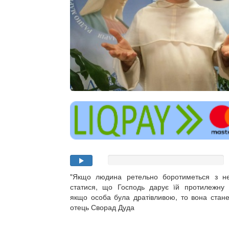
"Якщо людина ретельно боротиметься з не
статися, що Господь дарує їй протилежну 
якщо особа була дратівливою, то вона стане 
отець Сворад Дуда