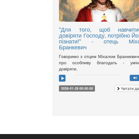
"Для того, щоб навчити
довіряти Господу, потрібно Йо
пізнати!" - отець Міх
Бранкевич
Говоримо з отцем Міхалом Бранкеви
про особливу благодать - умін
довіряти.
Читати да
2026-01-28 00:00:00