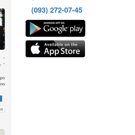
(093) 272-07-45
 -
 -
ро
ло
лі