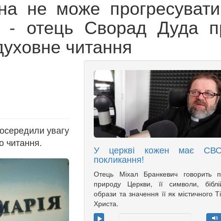
на не може прогресувати
" - отець Сворад Дуда п
 духовне читання
зосередили увагу
о читання.
У церкві кожен має СВ
покликання!
Отець Міхал Бранкевич говорить п
природу Церкви, її символи, біблі
образи та значення її як містичного Т
Христа.