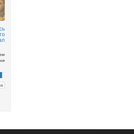
сь
го
ал
чем
ня
лі