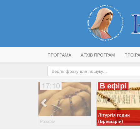
ПРОГРАМА
АРХІВ ПРОГРАМ
ПРО РА
17:10
В ефірі
Літургія годин
Розарій
(Бревіарій)