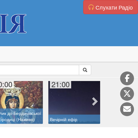
Слухати Радіо
0:00
21:00
22:00
лик до Бердичівської
ородиці (Наживо)
Вечірній ефір
Катехиза