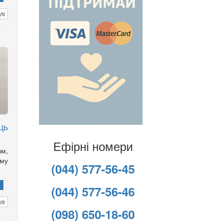
лі
ць
Ефірні номери
зм,
ому
(044) 577-56-45
(044) 577-56-46
лі
(098) 650-18-60