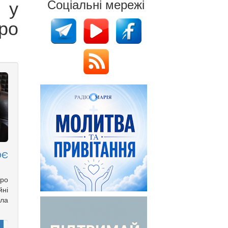
 у
Соціальні мережі
ро
ОЄ
ро
йні
іла