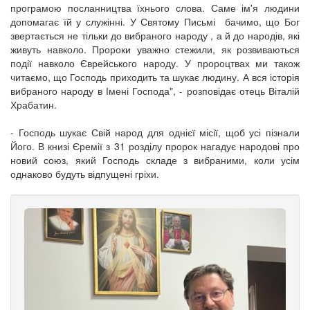
програмою посланництва їхнього слова. Саме ім'я людини
допомагає їй у служінні. У Святому Письмі бачимо, що Бог
звертається не тільки до вибраного народу , а й до народів, які
живуть навколо. Пророки уважно стежили, як розвиваються
події навколо Єврейського народу. У пророцтвах ми також
читаємо, що Господь приходить та шукає людину. А вся історія
вибраного народу в Імені Господа", - розповідає отець Віталій
Храбатин.
- Господь шукає Свій народ для однієї місії, щоб усі пізнали
Його. В книзі Єремії з 31 розділу пророк нагадує народові про
новий союз, який Господь складе з вибраними, коли усім
однаково будуть відпущені гріхи.