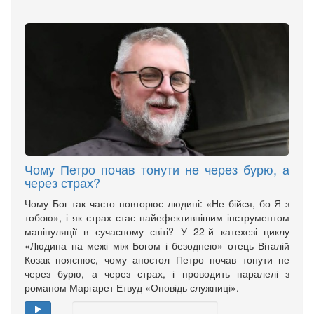
Чому Петро почав тонути не через бурю, а
через страх?
Чому Бог так часто повторює людині: «Не бійся, бо Я з
тобою», і як страх стає найефективнішим інструментом
маніпуляції в сучасному світі? У 22-й катехезі циклу
«Людина на межі між Богом і безоднею» отець Віталій
Козак пояснює, чому апостол Петро почав тонути не
через бурю, а через страх, і проводить паралелі з
романом Маргарет Етвуд «Оповідь служниці».