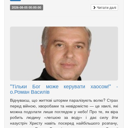
Читати далі
2026-08-05 00:00:00
"Тільки Бог може керувати хаосом!" -
о.Роман Василів
Відчуваєш, що життєві шторми паралізують волю? Страх
перед війною, хворобами та невідомістю — це хвилі, які
можна подолати лише поглядом у небо! Про те, як віра
робить людину «легшою за воду» і дає силу йти
назустріч Христу навіть посеред найбільшого розпачу,