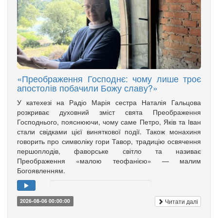
«Преображення Господнє: чому лише троє
апостолів побачили Божу славу?»
У катехезі на Радіо Марія сестра Наталія Гальцова
розкриває духовний зміст свята Преображення
Господнього, пояснюючи, чому саме Петро, Яків та Іван
стали свідками цієї виняткової події. Також монахиня
говорить про символіку гори Тавор, традицію освячення
першоплодів, фаворське світло та називає
Преображення «малою теофанією» — малим
Богоявленням.
Читати далі
2026-08-06 00:00:00