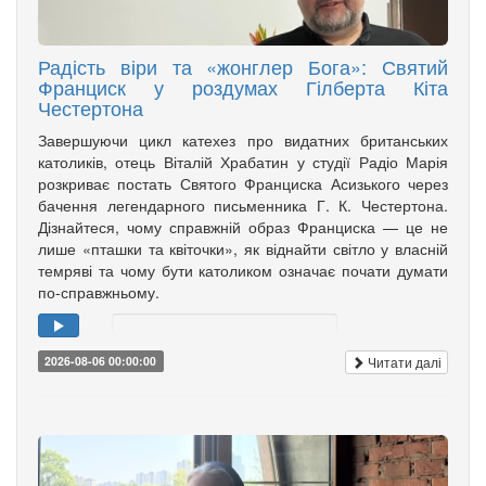
Радість віри та «жонглер Бога»: Святий
Франциск у роздумах Гілберта Кіта
Честертона
Завершуючи цикл катехез про видатних британських
католиків, отець Віталій Храбатин у студії Радіо Марія
розкриває постать Святого Франциска Асизького через
бачення легендарного письменника Г. К. Честертона.
Дізнайтеся, чому справжній образ Франциска — це не
лише «пташки та квіточки», як віднайти світло у власній
темряві та чому бути католиком означає почати думати
по-справжньому.
Читати далі
2026-08-06 00:00:00