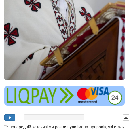
"У попередній катехизі ми розглянули імена пророків, які стали