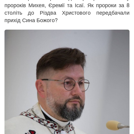
пророків Михея, Єремії та Ісаї. Як пророки за 8
століть до Різдва Христового передбачали
прихід Сина Божого?