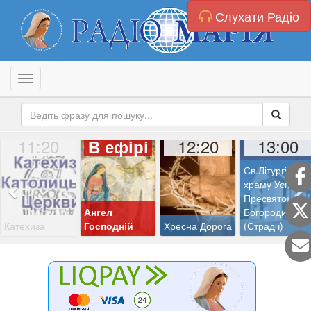
Слухати Радіо
Toggle navigation
11:20
12:20
13:00
В ефірі
Св.Літургія з
храму Успіння
Пресвятої
Ангел
Богородиці
Катехиза
Господній
Хресна Дорога
(Страдч)