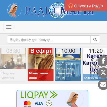
Слухати Радіо
Toggle navigation
08:30
10:00
11:20
В ефірі
Св.Літургія з
Катедри св.
Недільні
Молитовна
Олександра
читання
лінія
(Київ)
Катехиза