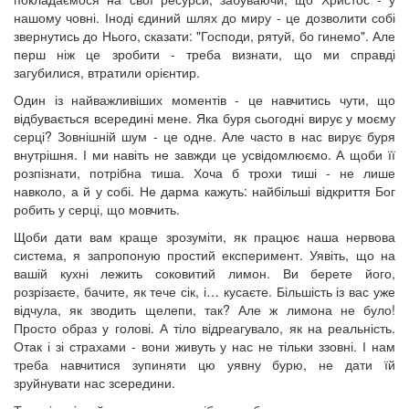
нашому човні. Іноді єдиний шлях до миру - це дозволити собі
звернутись до Нього, сказати: "Господи, рятуй, бо гинемо". Але
перш ніж це зробити - треба визнати, що ми справді
загубилися, втратили орієнтир.
Один із найважливіших моментів - це навчитись чути, що
відбувається всередині мене. Яка буря сьогодні вирує у моєму
серці? Зовнішній шум - це одне. Але часто в нас вирує буря
внутрішня. І ми навіть не завжди це усвідомлюємо. А щоби її
розпізнати, потрібна тиша. Хоча б трохи тиші - не лише
навколо, а й у собі. Не дарма кажуть: найбільші відкриття Бог
робить у серці, що мовчить.
Щоби дати вам краще зрозуміти, як працює наша нервова
система, я запропоную простий експеримент. Уявіть, що на
вашій кухні лежить соковитий лимон. Ви берете його,
розрізаєте, бачите, як тече сік, і… кусаєте. Більшість із вас уже
відчула, як зводить щелепи, так? Але ж лимона не було!
Просто образ у голові. А тіло відреагувало, як на реальність.
Отак і зі страхами - вони живуть у нас не тільки ззовні. І нам
треба навчитися зупиняти цю уявну бурю, не дати їй
зруйнувати нас зсередини.