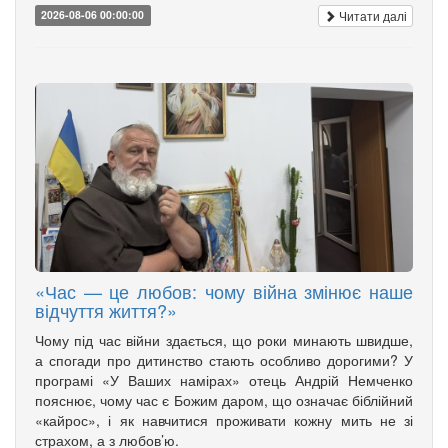
Читати далі
2026-08-06 00:00:00
«Час — це любов: чому війна змінює наше
відчуття життя?»
Чому під час війни здається, що роки минають швидше,
а спогади про дитинство стають особливо дорогими? У
програмі «У Ваших намірах» отець Андрій Немченко
пояснює, чому час є Божим даром, що означає біблійний
«кайрос», і як навчитися проживати кожну мить не зі
страхом, а з любов’ю.