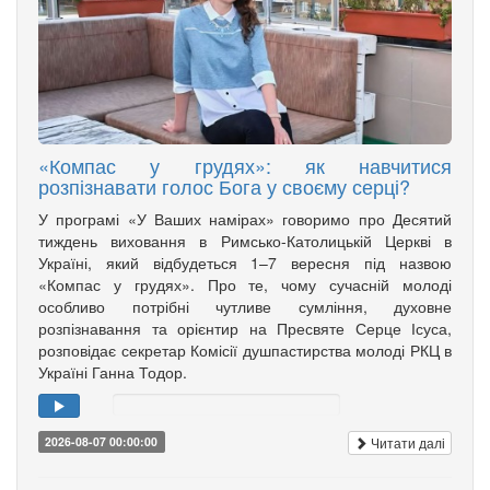
«Компас у грудях»: як навчитися
розпізнавати голос Бога у своєму серці?
У програмі «У Ваших намірах» говоримо про Десятий
тиждень виховання в Римсько-Католицькій Церкві в
Україні, який відбудеться 1–7 вересня під назвою
«Компас у грудях». Про те, чому сучасній молоді
особливо потрібні чутливе сумління, духовне
розпізнавання та орієнтир на Пресвяте Серце Ісуса,
розповідає секретар Комісії душпастирства молоді РКЦ в
Україні Ганна Тодор.
Читати далі
2026-08-07 00:00:00