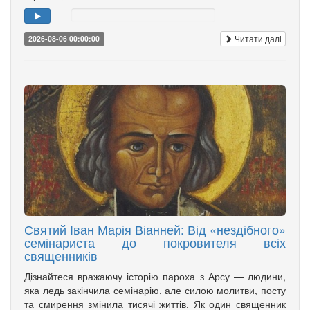
Читати далі
2026-08-06 00:00:00
Святий Іван Марія Віанней: Від «нездібного»
семінариста до покровителя всіх
священників
Дізнайтеся вражаючу історію пароха з Арсу — людини,
яка ледь закінчила семінарію, але силою молитви, посту
та смирення змінила тисячі життів. Як один священник