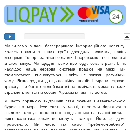
Ми живемо в часи безперервного інформаційного напливу.
Колись новини з інших країн доходили тижнями, навіть
місяцями. Тепер - за лічені секунди. І переважно - це новини зі
знаком мінус. Ми щодня чуємо про біду, біль, втрати. І, як
наслідок, наша нервова система працює на межі. Ми
втомлюємося, виснажуємось, навіть не завжди розуміючи
чому. Якщо додати до цього війну, постійні сирени, страхи,
тривогу - то багато людей взагалі не помічають моменту, коли
втрачають контакт із собою. А разом із тим - і з Богом.
Я часто порівнюю внутрішній стан людини з євангельською
бурею на морі. Ісус спить у човні, апостоли борються з
хвилями, але до останнього сподіваються на власні сили. І
лише коли вже зовсім не можуть - кличуть Його. Це дуже
промовисто. Ми часто так само: "гребемо-гребемо",
покладаємося на свої ресурси, забуваючи, що Христос - у