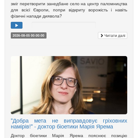
зміг перетворити занедбане село на центр паломництва
для всієї Європи, попри відкриту ворожість і навіть
фізичні напади диявола?
Читати далі
2026-08-05 00:00:00
"Добра мета не виправдовує гріховних
намірів!" - доктор біоетики Марія Ярема
Доктор біоетики Марія Ярема пояснює позицію