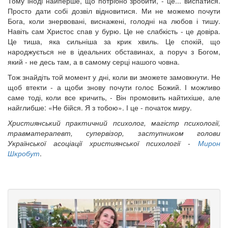
Тому іноді найперше, що потрібно зробити, - це... виспатися.
Просто дати собі дозвіл відновитися. Ми не можемо почути
Бога, коли знервовані, виснажені, голодні на любов і тишу.
Навіть сам Христос спав у бурю. Це не слабкість - це довіра.
Це тиша, яка сильніша за крик хвиль. Це спокій, що
народжується не в ідеальних обставинах, а поруч з Богом,
який - не десь там, а в самому серці нашого човна.
Тож знайдіть той момент у дні, коли ви зможете замовкнути. Не
щоб втекти - а щоби знову почути голос Божий. І можливо
саме тоді, коли все кричить, - Він промовить найтихіше, але
найглибше: «Не бійся. Я з тобою». І це - початок миру.
Християнський практичний психолог, магістр психології,
травматерапевт, супервізор, заступником голови
Української асоціації християнської психології -
Мирон
Шкробут
.