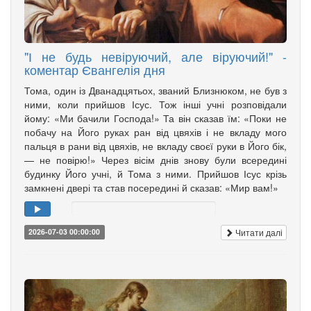
"І не будь невіруючий, але віруючий!" -
коментар Євангелія дня
Тома, один із Дванадцятьох, званий Близнюком, не був з
ними, коли прийшов Ісус. Тож інші учні розповідали
йому: «Ми бачили Господа!» Та він сказав їм: «Поки не
побачу на Його руках ран від цвяхів і не вкладу мого
пальця в рани від цвяхів, не вкладу своєї руки в Його бік,
— не повірю!» Через вісім днів знову були всередині
будинку Його учні, й Тома з ними. Прийшов Ісус крізь
замкнені двері та став посередині й сказав: «Мир вам!»
Читати далі
2026-07-03 00:00:00