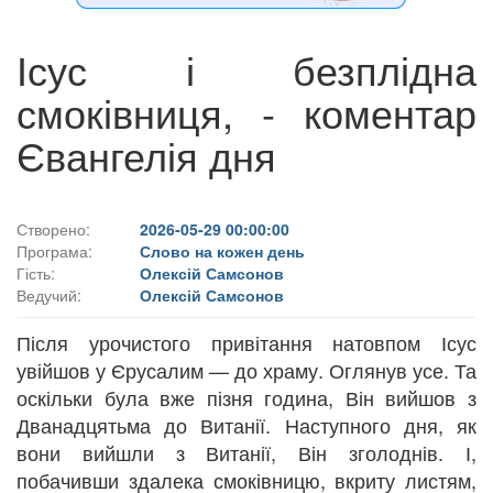
Ісус і безплідна
смоківниця, - коментар
Євангелія дня
Створено:
2026-05-29 00:00:00
Програма:
Слово на кожен день
Гість:
Олексій Самсонов
Ведучий:
Олексій Самсонов
Після урочистого привітання натовпом Ісус
увійшов у Єрусалим — до храму. Оглянув усе. Та
оскільки була вже пізня година, Він вийшов з
Дванадцятьма до Витанії. Наступного дня, як
вони вийшли з Витанії, Він зголоднів. І,
побачивши здалека смоківницю, вкриту листям,