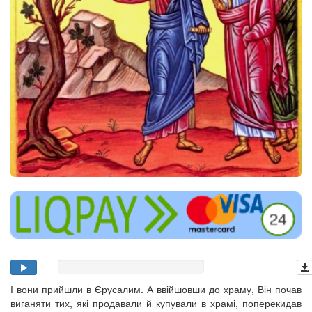
І вони прийшли в Єрусалим. А ввійшовши до храму, Він почав
виганяти тих, які продавали й купували в храмі, поперекидав