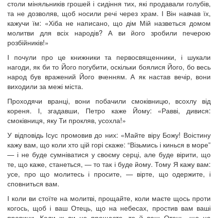
столи міняльників грошей і сидіння тих, які продавали голубів,
та не дозволяв, щоб носили речі через храм. І Він навчав їх,
кажучи їм: «Хіба не написано, що дім Мій назветься домом
молитви для всіх народів? А ви його зробили печерою
розбійників!»
І почули про це книжники та первосвященники, і шукали
нагоди, як би то Його погубити, оскільки боялися Його, бо весь
народ був вражений Його вченням. А як настав вечір, вони
виходили за межі міста.
Проходячи вранці, вони побачили смоківницю, всохлу від
кореня. І, згадавши, Петро каже Йому: «Равві, дивися:
смоківниця, яку Ти прокляв, усохла!»
У відповідь Ісус промовив до них: «Майте віру Божу! Воістину
кажу вам, що коли хто цій горі скаже: “Візьмись і кинься в море”
— і не буде сумніватися у своєму серці, але буде вірити, що
те, що каже, станеться, — то так і буде йому. Тому Я кажу вам:
усе, про що молитесь і просите, — вірте, що одержите, і
сповниться вам.
І коли ви стоїте на молитві, прощайте, коли маєте щось проти
когось, щоб і ваш Отець, що на небесах, простив вам ваші
провини. Коли ж ви не прощаєте, то й ваш Отець, що на