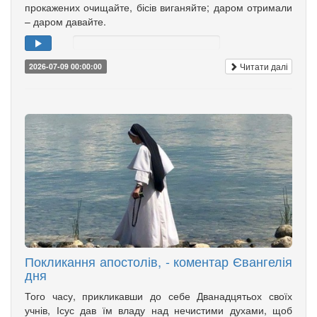
прокажених очищайте, бісів виганяйте; даром отримали
– даром давайте.
Читати далі
2026-07-09 00:00:00
Покликання апостолів, - коментар Євангелія
дня
Того часу, прикликавши до себе Дванадцятьох своїх
учнів, Ісус дав їм владу над нечистими духами, щоб