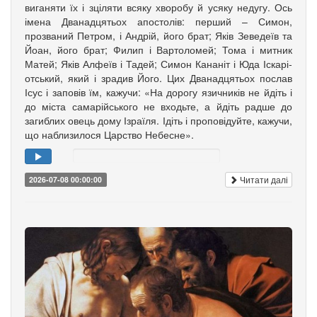
вига­няти їх і зціляти всяку хворобу й усяку недугу. Ось
імена Дванадцятьох апо­столів: перший – Симон,
прозваний Петром, і Андрій, його брат; Яків Зе­­ведеїв та
Йоан, його брат; Филип і Вартоломей; Тома і мит­ник
Матей; Яків Алфеїв і Та­дей; Симон Кананіт і Юда Іска­рі­
от­ський, який і зрадив Його. Цих Дванадцятьох послав
Ісус і заповів їм, кажучи: «На дорогу язич­ників не йдіть і
до міста самарійського не входьте, а йдіть радше до
загиблих овець дому Ізраїля. Ідіть і проповідуйте, кажучи,
що наблизилося Царство Небесне».
Читати далі
2026-07-08 00:00:00