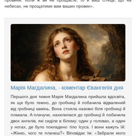
небесах, не прощатиме вам ваших провин».
Марія Магдалина, - коментар Євангелія дня
Першого дня тижня Марія Магдалина прийшла вдосвіта,
як ще було темно, до гробниці й побачила відвалений
від гробниці камінь. Вона стояла назовні біля гробниці й
плакала. А плачучи, нахилилася до гробниці й побачила
двох ангелів, які сиділи в білому: один у головах, а один
у ногах, де було покладено тіло Ісуса. І вони кажуть їй:
«Жінко, чого ти плачеш?» Віповідає їм: «Забрали мого