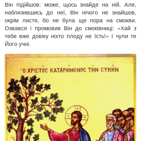
Він підійшов: може, щось знайде на ній. Але,
наблизившись до неї, Він нічого не знайшов,
окрім листя, бо не була ще пора на смокви.
Озвався і промовив Він до смоківниці: «Хай з
тебе вже довіку ніхто плоду не їсть!» І чули те
Його учні.