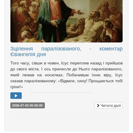
Зцілення паралізованого, - коментар
Євангелія дня
Того часу, сівши в човен, Ісус переплив назад і прийшов
до свого міста. І ось принесли до Нього паралізованого,
який лежав на носилках. Побачивши їхню віру, Ісус
сказав паралізованому: «Відваги, сину! Прощаються тобі
гріхи!»
Читати далі
2026-07-02 00:00:00