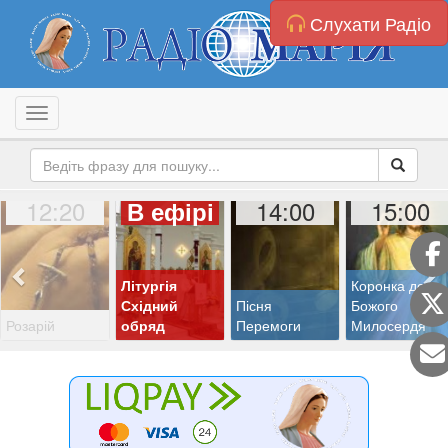
Слухати Радіо
Toggle navigation
12:20
14:00
15:00
В ефірі
Літургія
Коронка до
Східний
Пісня
Божого
Розарій
обряд
Перемоги
Милосердя