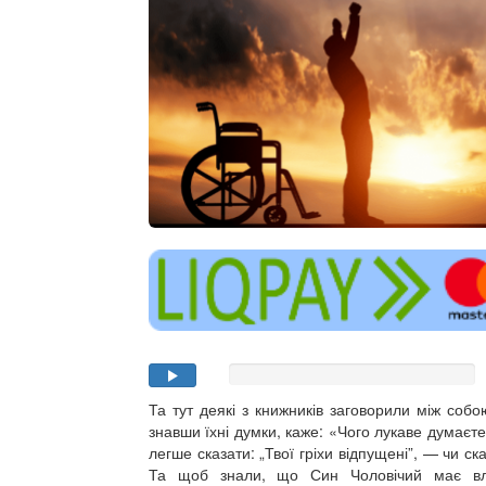
Та тут деякі з книжників заговорили між собою
знавши їхні думки, каже: «Чого лукаве думаєт
легше сказати: „Твої гріхи відпущені”, — чи ска
Та щоб знали, що Син Чоловічий має вл