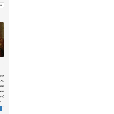
лі
 -
лив
ось
кий
ню
у:
»