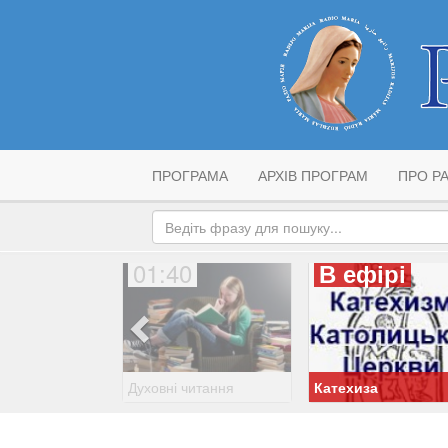
ПРОГРАМА
АРХІВ ПРОГРАМ
ПРО РА
01:40
В ефірі
Духовні читання
Катехиза