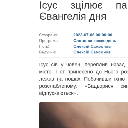
Ісус зцілює па
Євангелія дня
Створено:
2023-07-06 00:00:00
Програма:
Слово на кожен день
Гість:
Олексій Самсонов
Ведучий:
Олексій Самсонов
Ісус сів у човен, переплив назад 
місто. І от принесено до Нього ро
лежав на ношах. Побачивши їхню ві
розслабленому: «Бадьорися си
відпускаються».