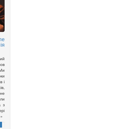
ле
ія
ий
шов
«Ми
оки
в і
ів,
 не
ули
а з
ері
!»