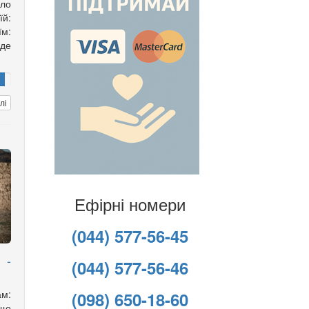
ло
їй:
їм:
 де
лі
Ефірні номери
(044) 577-56-45
 -
(044) 577-56-46
ам:
(098) 650-18-60
що