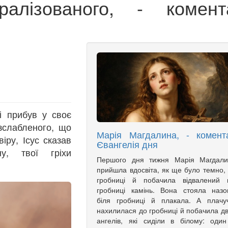
ралізованого, - комент
і прибув у своє
зслабленого, що
Марія Магдалина, - комент
ру, Ісус сказав
Євангелія дня
ну, твої гріхи
Першого дня тижня Марія Магдали
прийшла вдосвіта, як ще було темно,
гробниці й побачила відвалений в
гробниці камінь. Вона стояла назо
біля гробниці й плакала. А плачу
нахилилася до гробниці й побачила д
ангелів, які сиділи в білому: оди