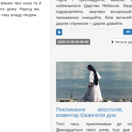
візьми твої ноші та й
наблизилося Царство Небесне. Хво
вого дому. Народ же,
оздоровляйте, мертвих воскрешайт
в таку владу людям.
прокажених очищайте, бісів виганяй
даром отримали – даром давайте.
Читати да
2026-07-09 00:00:00
Покликання апостолів,
коментар Євангелія дня
Того часу, прикликавши до се
Дванадцятьох своїх учнів, Ісус дав