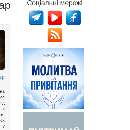
ар
Соціальні мережі
ар
на
 до
ід
вні
чи,
вох
н у