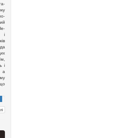
га­
яку
по­
ий
е­­
 і
ків
Юда
Цих
їм,
ь і
, а
му
 що
лі