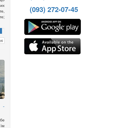
рих
(093) 272-07-45
е,
те;
лі
 -
бе
 їм