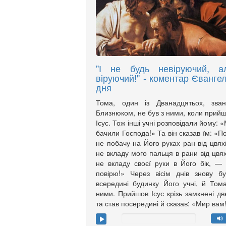
"І не будь невіруючий, а
віруючий!" - коментар Євангел
дня
Тома, один із Дванадцятьох, зван
Близнюком, не був з ними, коли прий
Ісус. Тож інші учні розповідали йому: 
бачили Господа!» Та він сказав їм: «П
не побачу на Його руках ран від цвяхі
не вкладу мого пальця в рани від цвях
не вкладу своєї руки в Його бік, —
повірю!» Через вісім днів знову б
всередині будинку Його учні, й Том
ними. Прийшов Ісус крізь замкнені дв
та став посередині й сказав: «Мир вам