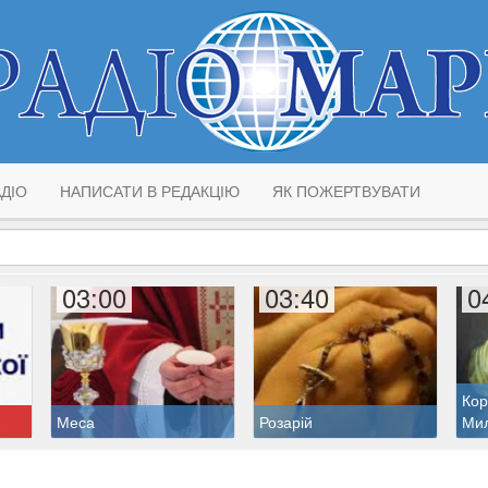
ДІО
НАПИСАТИ В РЕДАКЦІЮ
ЯК ПОЖЕРТВУВАТИ
03:00
03:40
0
Кор
Меса
Розарій
Ми