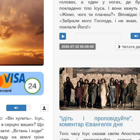
головах, а один у ногах, де бу
покладено тіло Ісуса. І вони кажуть 
«Жінко, чого ти плачеш?» Віповідає 
«Забрали мого Господа, і не знаю,
поклали Його!»
Читати да
2026-07-22 00:00:00
"Ідіть і проповідуйте",
: «Він хулить». Ісус,
коментар Євангелія дня
е в серцях ваших? Що
зати: „Встань і ходи!”
Того часу Ісус сказав своїм Апостол
аду на землі гріхи
«Ідіть і проповідуйте, кажучи, 