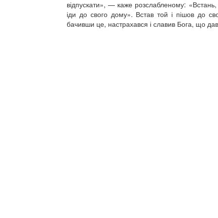
відпускати», — каже розслабленому: «Встань, 
іди до свого дому». Встав той і пішов до с
бачивши це, настрахався і славив Бога, що да