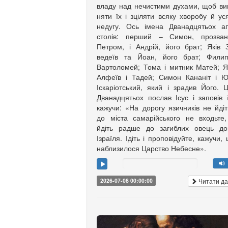
владу над нечистими духами, щоб ви
няти їх і зціляти всяку хворобу й ус
недугу. Ось імена Дванадцятьох а
столів: перший – Симон, прозван
Петром, і Андрій, його брат; Яків З
ведеїв та Йоан, його брат; Филип
Вартоломей; Тома і мит­ник Матей; Я
Алфеїв і Та­дей; Симон Кананіт і 
Іска­рі­от­ський, який і зрадив Його. 
Дванадцятьох послав Ісус і заповів 
кажучи: «На дорогу язич­ників не йдіт
до міста самарійського не входьте
йдіть радше до загиблих овець до
Ізраїля. Ідіть і проповідуйте, кажучи,
наблизилося Царство Небесне».
Читати да
2026-07-08 00:00:00