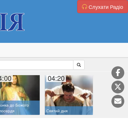
Слухати Радіо
4:00
04:20
05:00
онка до Божого
лосердя
Святий дня
Молитва