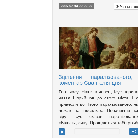
Читати да
2026-07-03 00:00:00
Зцілення паралізованого,
коментар Євангелія дня
Того часу, сівши в човен, Ісус переп
назад і прийшов до свого міста. І 
принесли до Нього паралізованого, я
лежав на носилках. Побачивши їх
віру, Ісус сказав паралізованом
«Відваги, сину! Прощаються тобі гріхи!