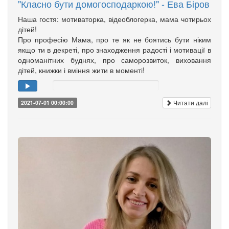
"Класно бути домогосподаркою!" - Ева Біров
Наша гостя: мотиваторка, відеоблогерка, мама чотирьох
дітей!
Про професію Мама, про те як не боятись бути ніким
якщо ти в декреті, про знаходження радості і мотивації в
одноманітних буднях, про саморозвиток, виховання
дітей, книжки і вміння жити в моменті!
Читати далі
2021-07-01 00:00:00