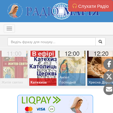
Слухати Радіо
Toggle navigation
11:00
12:00
12:20
В ефірі
Ангел
Житія святих
Катехиза
Господній
Хресна Дорог