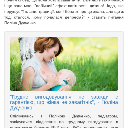
і що вона має..."побічний" ефект вагітності - дитина! Чадо, яке
порушує її плани, традиції, сон! Вона ж про це знала, але що ж
тоді сталося, чому почалася депресія?" - ставить питання
Поліна Дудченко.
"Грудне вигодовування не завжди є
гарантією, що жінка не завагітніє", - Поліна
Дудченко
Спілкуючись з Поліною Дудченко, педіатром,
завідувачем відділення по грудному вигодуванню в
пологовому будинку №2 міста Київ, продовжили тему