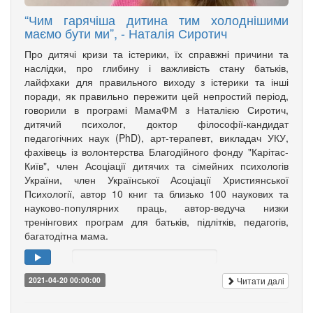
“Чим гарячіша дитина тим холоднішими
маємо бути ми”, - Наталія Сиротич
Про дитячі кризи та істерики, їх справжні причини та
наслідки, про глибину і важливість стану батьків,
лайфхаки для правильного виходу з істерики та інші
поради, як правильно пережити цей непростий період,
говорили в програмі МамаФМ з Наталією Сиротич,
дитячий психолог, доктор філософії-кандидат
педагогічних наук (PhD), арт-терапевт, викладач УКУ,
фахівець із волонтерства Благодійного фонду "Карітас-
Київ", член Асоціації дитячих та сімейних психологів
України, член Української Асоціації Християнської
Психології, автор 10 книг та близько 100 наукових та
науково-популярних праць, автор-ведуча низки
тренінгових програм для батьків, підлітків, педагогів,
багатодітна мама.
Читати далі
2021-04-20 00:00:00