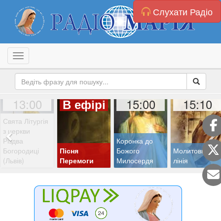
Слухати Радіо
Toggle navigation
13:00
15:00
15:10
В ефірі
Свята Літургія
з церкви
Різдва
Коронка до
Богородиці
Пісня
Божого
Молитовна
(Львів)
Перемоги
Милосердя
лінія