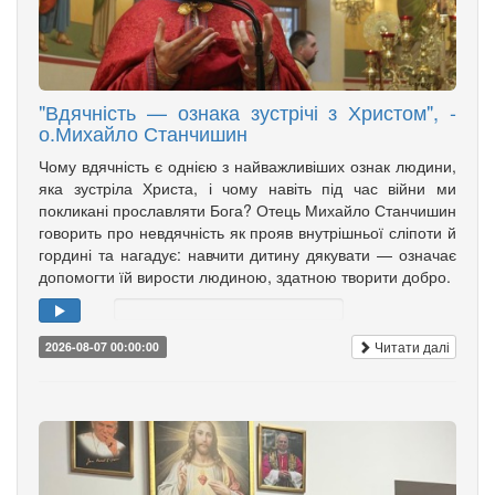
"Вдячність — ознака зустрічі з Христом", -
о.Михайло Станчишин
Чому вдячність є однією з найважливіших ознак людини,
яка зустріла Христа, і чому навіть під час війни ми
покликані прославляти Бога? Отець Михайло Станчишин
говорить про невдячність як прояв внутрішньої сліпоти й
гордині та нагадує: навчити дитину дякувати — означає
допомогти їй вирости людиною, здатною творити добро.
Читати далі
2026-08-07 00:00:00