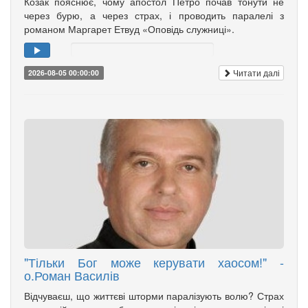
Козак пояснює, чому апостол Петро почав тонути не
через бурю, а через страх, і проводить паралелі з
романом Маргарет Етвуд «Оповідь служниці».
Читати далі
2026-08-05 00:00:00
"Тільки Бог може керувати хаосом!" -
о.Роман Василів
Відчуваєш, що життєві шторми паралізують волю? Страх