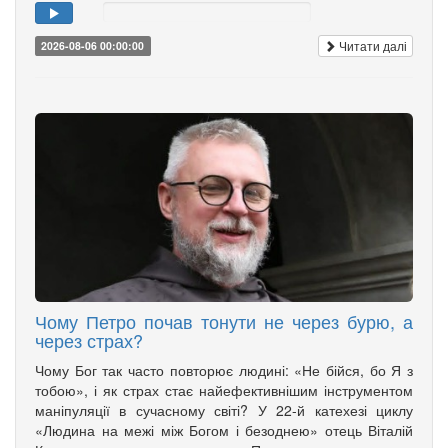
Читати далі
2026-08-06 00:00:00
Чому Петро почав тонути не через бурю, а
через страх?
Чому Бог так часто повторює людині: «Не бійся, бо Я з
тобою», і як страх стає найефективнішим інструментом
маніпуляції в сучасному світі? У 22-й катехезі циклу
«Людина на межі між Богом і безоднею» отець Віталій