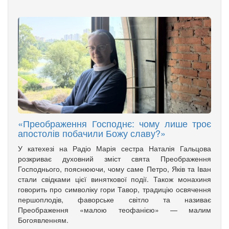
«Преображення Господнє: чому лише троє
апостолів побачили Божу славу?»
У катехезі на Радіо Марія сестра Наталія Гальцова
розкриває духовний зміст свята Преображення
Господнього, пояснюючи, чому саме Петро, Яків та Іван
стали свідками цієї виняткової події. Також монахиня
говорить про символіку гори Тавор, традицію освячення
першоплодів, фаворське світло та називає
Преображення «малою теофанією» — малим
Богоявленням.