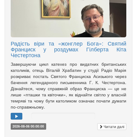
Радість віри та «жонглер Бога»: Святий
Франциск у роздумах Гілберта Кіта
Честертона
Завершуючи цикл катехез про видатних британських
католиків, отець Віталій Храбатин у студії Радіо Марія
розкриває постать Святого Франциска Асизького через
бачення легендарного письменника Г. К. Честертона.
Дізнайтеся, чому справжній образ Франциска — це не
лише «пташки та квіточки», як віднайти світло у власній
темряві та чому бути католиком означає почати думати
по-справжньому.
Читати далі
2026-08-06 00:00:00