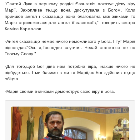
"Святий Лука в першому розділі Євангелія показує дієву віру
Марії. Захопливе те,що вона дискутувала з Богом. Коли
прийшов ангел і сказав,що вона благодатна між жінками то
Марія стривожилася,але ангел її заспокоїв," -говорить сестра
Каміла Кармалюк.
-Ангел сказав,що немає нічого неможливого у Бога. І тут Марія
відповідає:"Ось я,Господня слугиня. Нехай станеться це по
Твоєму Слову."
-Для того,щоб Бог діяв нам потрібна віра, інакше нічого не
відбудеться. І ми бачимо з життя Марії,як Бог здійснив те,що
обіцяв.
-Марія своїми вчинками демонструє свою віру в Бога.