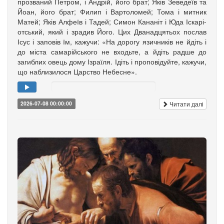
прозваний Петром, і Андрій, його брат; Яків Зе­­ведеїв та
Йоан, його брат; Филип і Вартоломей; Тома і мит­ник
Матей; Яків Алфеїв і Та­дей; Симон Кананіт і Юда Іска­рі­
от­ський, який і зрадив Його. Цих Дванадцятьох послав
Ісус і заповів їм, кажучи: «На дорогу язич­ників не йдіть і
до міста самарійського не входьте, а йдіть радше до
загиблих овець дому Ізраїля. Ідіть і проповідуйте, кажучи,
що наблизилося Царство Небесне».
Читати далі
2026-07-08 00:00:00