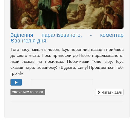
Зцілення паралізованого, - коментар
Євангелія дня
Того часу, сівши в човен, Ісус переплив назад і прийшов
до свого міста. І ось принесли до Нього паралізованого,
який лежав на носилках. Побачивши їхню віру, Ісус
сказав паралізованому: «Відваги, сину! Прощаються тобі
гріхи!»
Читати далі
2026-07-02 00:00:00