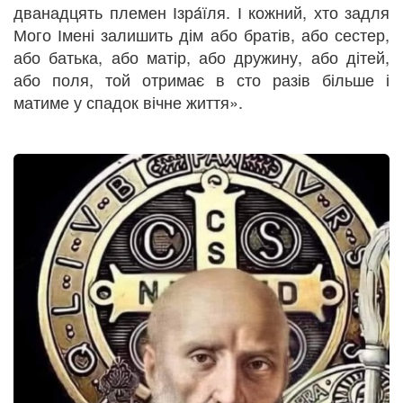
дванадцять племен Ізрáїля. І кожний, хто задля
Мого Імені залишить дім або братів, або сестер,
або батька, або матір, або дружину, або дітей,
або поля, той отримає в сто разів більше і
матиме у спадок вічне життя».