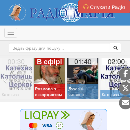
Слухати Радіо
Toggle navigation
00:30
01:40
02:00
В ефірі
Розмова з
Духовні
Катехиза
екзорцистом
читання
Катехиза