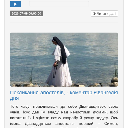
Читати далі
2026-07-09 00:00:00
Покликання апостолів, - коментар Євангелія
дня
Того часу, прикликавши до себе Дванадцятьох своїх
учнів, Ісус дав їм владу над нечистими духами, щоб
вига­няти їх і зціляти всяку хворобу й усяку недугу. Ось
імена Дванадцятьох апо­столів: перший – Симон,