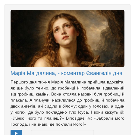
Марія Магдалина, - коментар Євангелія дня
Першого дня тижня Марія Магдалина прийшла вдосвіта,
як ще було темно, до гробниці й побачила відвалений
від гробниці камінь. Вона стояла назовні біля гробниці й
плакала. А плачучи, нахилилася до гробниці й побачила
двох ангелів, які сиділи в білому: один у головах, а один
у ногах, де було покладено тіло Ісуса. І вони кажуть їй:
«Жінко, чого ти плачеш?» Віповідає їм: «Забрали мого
Господа, і не знаю, де поклали Його!»