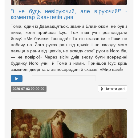
"І не будь невіруючий, але віруючий!" -
коментар Євангелія дня
Тома, один із Дванадцятьох, званий Близнюком, не був з
ними, коли прийшов Ісус. Тож інші учні розповідали
йому: «Ми бачили Господа!» Та він сказав їм: «Поки не
побачу на Його руках ран від цвяхів і не вкладу мого
пальця в рани від цвяхів, не вкладу своєї руки в Його бік,
— не повірю!» Через вісім днів знову були всередині
будинку Його учні, й Тома з ними. Прийшов Ісус крізь
замкнені двері та став посередині й сказав: «Мир вам!»
Читати далі
2026-07-03 00:00:00