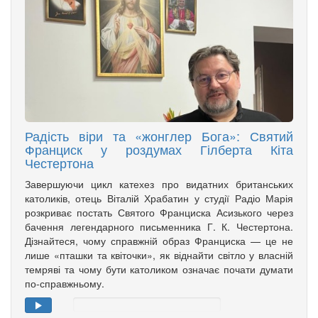
Радість віри та «жонглер Бога»: Святий
Франциск у роздумах Гілберта Кіта
Честертона
Завершуючи цикл катехез про видатних британських
католиків, отець Віталій Храбатин у студії Радіо Марія
розкриває постать Святого Франциска Асизького через
бачення легендарного письменника Г. К. Честертона.
Дізнайтеся, чому справжній образ Франциска — це не
лише «пташки та квіточки», як віднайти світло у власній
темряві та чому бути католиком означає почати думати
по-справжньому.