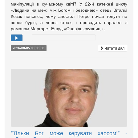
маніпуляції в сучасному світі? У 22-й катехезі циклу
«Людина на межі між Богом і безоднею» отець Віталій
Козак пояснює, чому апостол Петро почав тонути не
через бурю, а через страх, і проводить паралелі з
романом Маргарет Етвуд «Оповідь служниці».
Читати далі
2026-08-05 00:00:00
"Тільки Бог може керувати хаосом!" -