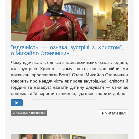
"Вдячність — ознака зустрічі з Христом", -
о.Михайло Станчишин
Чому вдячність є однією з найважливіших ознак людини,
яка зустріла Христа, і чому навіть під час війни ми
покликані прославляти Бога? Отець Михайло Станчишин
говорить про невдячність як прояв внутрішньої сліпоти й
гордині та нагадує: навчити дитину дякувати — означає
допомогти їй вирости людиною, здатною творити добро.
Читати далі
2026-08-07 00:00:00