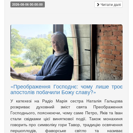
Читати далі
2026-08-06 00:00:00
«Преображення Господнє: чому лише троє
апостолів побачили Божу славу?»
У катехезі на Радіо Марія сестра Наталія Гальцова
розкриває духовний зміст свята Преображення
Господнього, пояснюючи, чому саме Петро, Яків та Іван
стали свідками цієї виняткової події. Також монахиня
говорить про символіку гори Тавор, традицію освячення
першоплодів, фаворське світло та називає