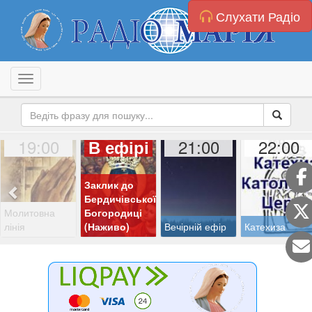
Слухати Радіо
Toggle navigation
19:00
21:00
22:00
В ефірі
Заклик до
Бердичівської
Молитовна
Богородиці
лінія
(Наживо)
Вечірній ефір
Катехиза