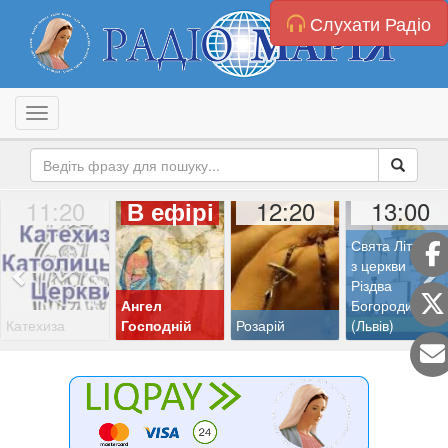
Слухати Радіо
Toggle navigation
11:20
12:20
13:00
В ефірі
Свята Літургія
з церкви
Різдва
Ангел
Богородиці
Катехиза
Господній
Розарій
(Львів)