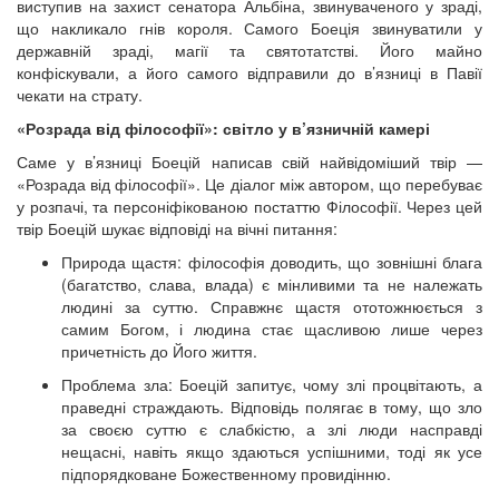
виступив на захист сенатора Альбіна, звинуваченого у зраді,
що накликало гнів короля. Самого Боеція звинуватили у
державній зраді, магії та святотатстві. Його майно
конфіскували, а його самого відправили до в’язниці в Павії
чекати на страту.
«Розрада від філософії»: світло у в’язничній камері
Саме у в’язниці Боецій написав свій найвідоміший твір —
«Розрада від філософії». Це діалог між автором, що перебуває
у розпачі, та персоніфікованою постаттю Філософії. Через цей
твір Боецій шукає відповіді на вічні питання:
Природа щастя: філософія доводить, що зовнішні блага
(багатство, слава, влада) є мінливими та не належать
людині за суттю. Справжнє щастя ототожнюється з
самим Богом, і людина стає щасливою лише через
причетність до Його життя.
Проблема зла: Боецій запитує, чому злі процвітають, а
праведні страждають. Відповідь полягає в тому, що зло
за своєю суттю є слабкістю, а злі люди насправді
нещасні, навіть якщо здаються успішними, тоді як усе
підпорядковане Божественному провидінню.