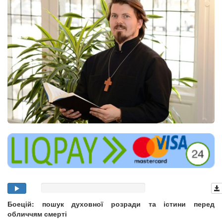
Боецій: пошук духовної розради та істини перед
обличчям смерті