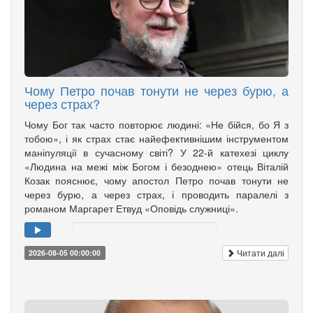
Чому Петро почав тонути не через бурю, а
через страх?
Чому Бог так часто повторює людині: «Не бійся, бо Я з
тобою», і як страх стає найефективнішим інструментом
маніпуляції в сучасному світі? У 22-й катехезі циклу
«Людина на межі між Богом і безоднею» отець Віталій
Козак пояснює, чому апостол Петро почав тонути не
через бурю, а через страх, і проводить паралелі з
романом Маргарет Етвуд «Оповідь служниці».
Читати далі
2026-08-05 00:00:00