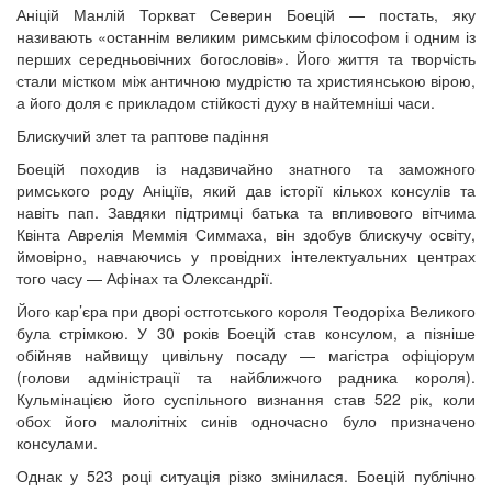
Аніцій Манлій Торкват Северин Боецій — постать, яку
називають «останнім великим римським філософом і одним із
перших середньовічних богословів». Його життя та творчість
стали містком між античною мудрістю та християнською вірою,
а його доля є прикладом стійкості духу в найтемніші часи.
Блискучий злет та раптове падіння
Боецій походив із надзвичайно знатного та заможного
римського роду Аніціїв, який дав історії кількох консулів та
навіть пап. Завдяки підтримці батька та впливового вітчима
Квінта Аврелія Меммія Симмаха, він здобув блискучу освіту,
ймовірно, навчаючись у провідних інтелектуальних центрах
того часу — Афінах та Олександрії.
Його кар’єра при дворі остготського короля Теодоріха Великого
була стрімкою. У 30 років Боецій став консулом, а пізніше
обійняв найвищу цивільну посаду — магістра офіціорум
(голови адміністрації та найближчого радника короля).
Кульмінацією його суспільного визнання став 522 рік, коли
обох його малолітніх синів одночасно було призначено
консулами.
Однак у 523 році ситуація різко змінилася. Боецій публічно