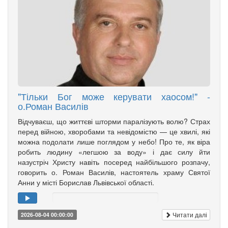
"Тільки Бог може керувати хаосом!" -
о.Роман Василів
Відчуваєш, що життєві шторми паралізують волю? Страх
перед війною, хворобами та невідомістю — це хвилі, які
можна подолати лише поглядом у небо! Про те, як віра
робить людину «легшою за воду» і дає силу йти
назустріч Христу навіть посеред найбільшого розпачу,
говорить о. Роман Василів, настоятель храму Святої
Анни у місті Борислав Львівської області.
Читати далі
2026-08-04 00:00:00