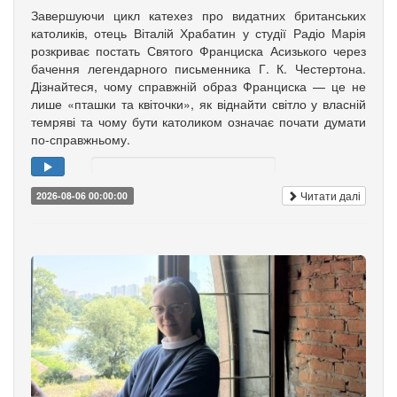
Завершуючи цикл катехез про видатних британських
католиків, отець Віталій Храбатин у студії Радіо Марія
розкриває постать Святого Франциска Асизького через
бачення легендарного письменника Г. К. Честертона.
Дізнайтеся, чому справжній образ Франциска — це не
лише «пташки та квіточки», як віднайти світло у власній
темряві та чому бути католиком означає почати думати
по-справжньому.
Читати далі
2026-08-06 00:00:00