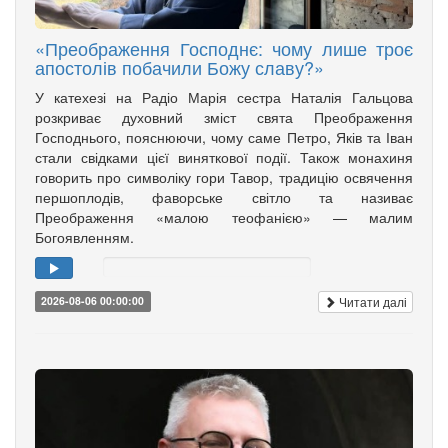
«Преображення Господнє: чому лише троє
апостолів побачили Божу славу?»
У катехезі на Радіо Марія сестра Наталія Гальцова
розкриває духовний зміст свята Преображення
Господнього, пояснюючи, чому саме Петро, Яків та Іван
стали свідками цієї виняткової події. Також монахиня
говорить про символіку гори Тавор, традицію освячення
першоплодів, фаворське світло та називає
Преображення «малою теофанією» — малим
Богоявленням.
Читати далі
2026-08-06 00:00:00