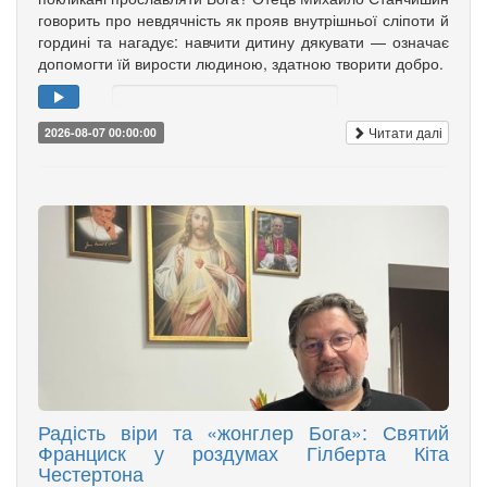
говорить про невдячність як прояв внутрішньої сліпоти й
гордині та нагадує: навчити дитину дякувати — означає
допомогти їй вирости людиною, здатною творити добро.
Читати далі
2026-08-07 00:00:00
Радість віри та «жонглер Бога»: Святий
Франциск у роздумах Гілберта Кіта
Честертона