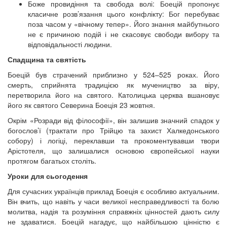
Боже провидіння та свобода волі: Боецій пропонує
класичне розв’язання цього конфлікту: Бог перебуває
поза часом у «вічному тепер». Його знання майбутнього
не є причиною подій і не скасовує свободи вибору та
відповідальності людини.
Спадщина та святість
Боецій був страчений приблизно у 524–525 роках. Його
смерть, сприйнята традицією як мучеництво за віру,
перетворила його на святого. Католицька церква вшановує
його як святого Северина Боеція 23 жовтня.
Окрім «Розради від філософії», він залишив значний спадок у
богослов’ї (трактати про Трійцю та захист Халкедонського
собору) і логіці, переклавши та прокоментувавши твори
Арістотеля, що залишалися основою європейської науки
протягом багатьох століть.
Уроки для сьогодення
Для сучасних українців приклад Боеція є особливо актуальним.
Він вчить, що навіть у часи великої несправедливості та болю
молитва, надія та розуміння справжніх цінностей дають силу
не здаватися. Боецій нагадує, що найбільшою цінністю є