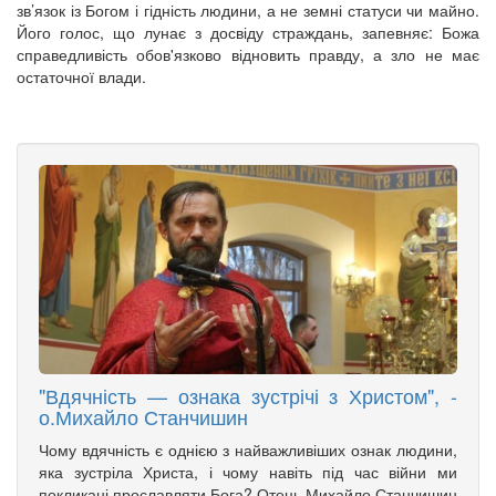
зв’язок із Богом і гідність людини, а не земні статуси чи майно.
Його голос, що лунає з досвіду страждань, запевняє: Божа
справедливість обов'язково відновить правду, а зло не має
остаточної влади.
"Вдячність — ознака зустрічі з Христом", -
о.Михайло Станчишин
Чому вдячність є однією з найважливіших ознак людини,
яка зустріла Христа, і чому навіть під час війни ми
покликані прославляти Бога? Отець Михайло Станчишин