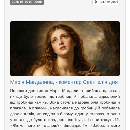
Читати далі
2026-08-10 00:00:00
Марія Магдалина, - коментар Євангелія дня
Першого дня тижня Марія Магдалина прийшла вдосвіта,
як ще було темно, до гробниці й побачила відвалений
від гробниці камінь. Вона стояла назовні біля гробниці й
плакала. А плачучи, нахилилася до гробниці й побачила
двох ангелів, які сиділи в білому: один у головах, а один
у ногах, де було покладено тіло Ісуса. І вони кажуть їй:
«Жінко, чого ти плачеш?» Віповідає їм: «Забрали мого