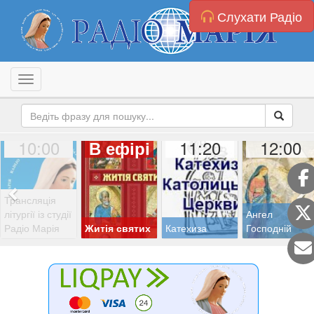
Слухати Радіо
Toggle navigation
10:00
11:20
12:00
В ефірі
Трансляція
літургії із студії
Ангел
Радіо Марія
Житія святих
Катехиза
Господній