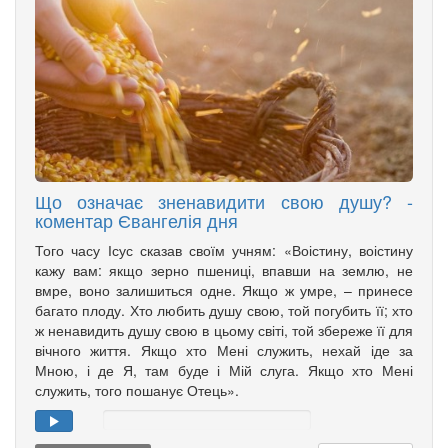
Що означає зненавидити свою душу? -
коментар Євангелія дня
Того часу Ісус сказав своїм учням: «Воістину, воістину
кажу вам: якщо зерно пшениці, впавши на землю, не
вмре, воно залишиться одне. Якщо ж умре, – принесе
багато плоду. Хто любить душу свою, той погубить її; хто
ж ненавидить душу свою в цьому світі, той збереже її для
вічного життя. Якщо хто Мені служить, нехай іде за
Мною, і де Я, там буде і Мій слуга. Якщо хто Мені
служить, того пошанує Отець».