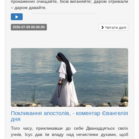
прокажених очищайте, бісів виганяйте; даром отримали
– даром давайте.
Читати далі
2026-07-09 00:00:00
Покликання апостолів, - коментар Євангелія
дня
Того часу, прикликавши до себе Дванадцятьох своїх
учнів, Ісус дав їм владу над нечистими духами, щоб