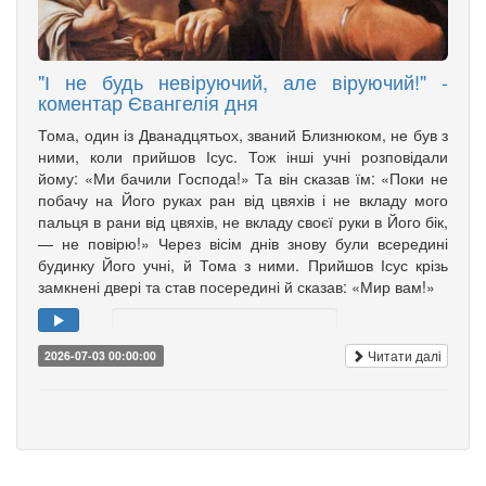
"І не будь невіруючий, але віруючий!" -
коментар Євангелія дня
Тома, один із Дванадцятьох, званий Близнюком, не був з
ними, коли прийшов Ісус. Тож інші учні розповідали
йому: «Ми бачили Господа!» Та він сказав їм: «Поки не
побачу на Його руках ран від цвяхів і не вкладу мого
пальця в рани від цвяхів, не вкладу своєї руки в Його бік,
— не повірю!» Через вісім днів знову були всередині
будинку Його учні, й Тома з ними. Прийшов Ісус крізь
замкнені двері та став посередині й сказав: «Мир вам!»
Читати далі
2026-07-03 00:00:00