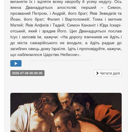
вига­няти їх і зціляти всяку хворобу й усяку недугу. Ось
імена Дванадцятьох апо­столів: перший – Симон,
прозваний Петром, і Андрій, його брат; Яків Зе­­ведеїв та
Йоан, його брат; Филип і Вартоломей; Тома і мит­ник
Матей; Яків Алфеїв і Та­дей; Симон Кананіт і Юда Іска­рі­
от­ський, який і зрадив Його. Цих Дванадцятьох послав
Ісус і заповів їм, кажучи: «На дорогу язич­ників не йдіть і
до міста самарійського не входьте, а йдіть радше до
загиблих овець дому Ізраїля. Ідіть і проповідуйте, кажучи,
що наблизилося Царство Небесне».
Читати далі
2026-07-08 00:00:00