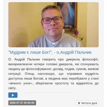
"Мудрим є лише Бог!", - о.Андрій Пальчик
О. Андрій Пальчик говорить про джерела філософії,
виокремлюючи чотири головні джерела, які спонукають
людину до філософування: досвід, подив, сумнів, межові
ситуації. Отець наголошує, що справжня мудрість
доступна лише Богові, а людина має перебувати у стані
«вічного учня», зберігаючи простоту та відкритість до
світу.
Читати далі
2026-07-31 00:00:00