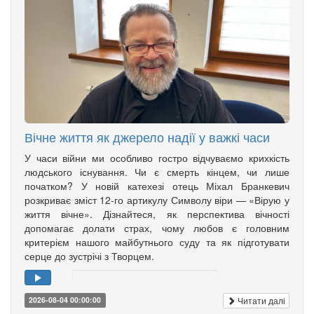
Вічне життя як джерело надії у важкі часи
У часи війни ми особливо гостро відчуваємо крихкість
людського існування. Чи є смерть кінцем, чи лише
початком? У новій катехезі отець Міхал Бранкевич
розкриває зміст 12-го артикулу Символу віри — «Вірую у
життя вічне». Дізнайтеся, як перспектива вічності
допомагає долати страх, чому любов є головним
критерієм нашого майбутнього суду та як підготувати
серце до зустрічі з Творцем.
Читати далі
2026-08-04 00:00:00