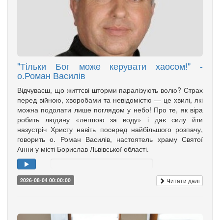
"Тільки Бог може керувати хаосом!" -
о.Роман Василів
Відчуваєш, що життєві шторми паралізують волю? Страх
перед війною, хворобами та невідомістю — це хвилі, які
можна подолати лише поглядом у небо! Про те, як віра
робить людину «легшою за воду» і дає силу йти
назустріч Христу навіть посеред найбільшого розпачу,
говорить о. Роман Василів, настоятель храму Святої
Анни у місті Борислав Львівської області.
Читати далі
2026-08-04 00:00:00