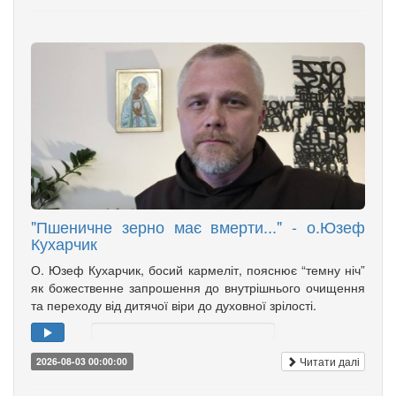
"Пшеничне зерно має вмерти..." - о.Юзеф
Кухарчик
О. Юзеф Кухарчик, босий кармеліт, пояснює “темну ніч”
як божественне запрошення до внутрішнього очищення
та переходу від дитячої віри до духовної зрілості.
Читати далі
2026-08-03 00:00:00