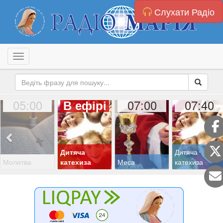
Слухати Радіо
Toggle navigation
05:00
07:00
07:40
В ефірі
Дитяча
Дитяча
Молитва
катехиза
Меса
катехиза