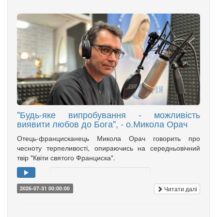
"Будь-яке випробування - можливість
виявити любов до Бога", - о.Микола Орач
Отець-францисканець Микола Орач говорить про
чесноту терпеливості, опираючись на середньовічний
твір "Квіти святого Франциска".
Читати далі
2026-07-31 00:00:00