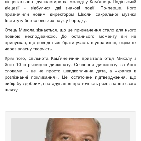
дієцезіального душпастирства молоді у Кам’янець-Подільській
дієцезії - відбулися дві знакові події. По-перше, його
призначили новим директором Школи сакральної музики
Інституту богословських наук у Городку.
Отець Микола зізнається, що це призначення стало для нього
повною несподіванкою. До останнього моменту він не
припускав, що доведеться брати участь в управлінні, окрім як
через власну творчість.
Крім того, спільнота Кам’янеччини привітала отця Миколу з
його 10-ю річницею дияконату. Свячення дияконату, за його
словами, - це не просто швидкоплинна дата, а «крапка в
розпізнанні покликання». Це остаточне підтвердження, що
вибір був добрим, і нагадування про точність розпізнання свого
шляху.