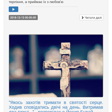
терпіння, а приймає їх з любов’ю
Читати далі
2018-12-13 00:00:00
"Якось захотів тримати в святості серце.
Ходив сповідатись двічі на день. Витримав
два тижні..." - розповідає о.Йосип Будай