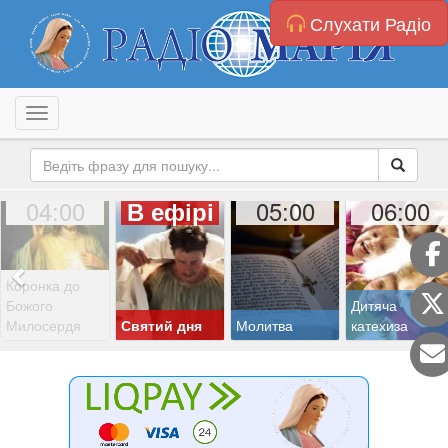
Слухати Радіо
Toggle navigation
04:00
05:00
06:00
В ефірі
Коронка до
Божого
Дитяча
Милосердя
Святий дня
Молитва
катехиза