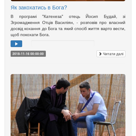
Як закохатись в Бога?
В програмі "Катехеза" отець Йосип Будай, зі
Згромадження Отців Василіян, - розповів про власний
досвід кохання до Бога та який спосіб життя варто вести,
щоб покохати Бога.
Читати далі
2018-11-16 00:00:00