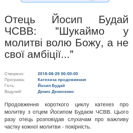
Отець Йосип Будай
ЧСВВ: "Шукаймо у
молитві волю Божу, а не
свої амбіції..."
Створено:
2018-06-29 00:00:00
Програма:
Катехиза продовження
Гість:
Йосип Будай
Ведучий:
Денис Денисенко
Продовження короткого циклу катехез про
молитву з отцем Йосипом Будаєм ЧСВВ. Цього
разу отець розповідав слухачам про важливу
частку кожної молитви - покірність.