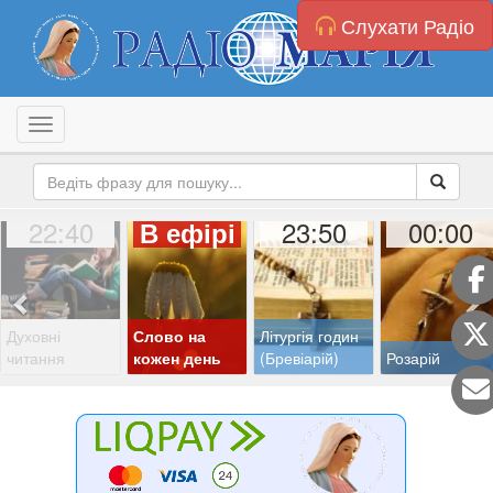
Слухати Радіо
Toggle navigation
22:40
23:50
00:00
В ефірі
Духовні
Слово на
Літургія годин
читання
кожен день
(Бревіарій)
Розарій