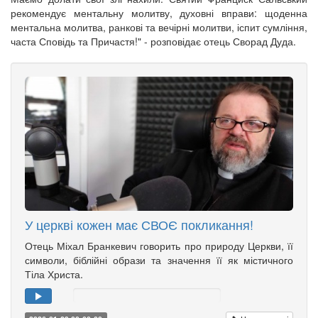
рекомендує ментальну молитву, духовні вправи: щоденна
ментальна молитва, ранкові та вечірні молитви, іспит сумління,
часта Сповідь та Причастя!" - розповідає отець Сворад Дуда.
У церкві кожен має СВОЄ покликання!
Отець Міхал Бранкевич говорить про природу Церкви, її
символи, біблійні образи та значення її як містичного
Тіла Христа.