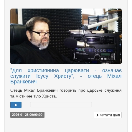
"Для християнина царювати - означає
служити Ісусу Христу", - отець Міхал
Бранкевич
Отець Міхал Бранкевич говорить про царське служіння
та містичне тіло Христа.
Читати далі
2026-01-28 00:00:00