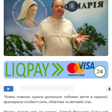
"Кожен повинен шукати досконале побожне життя в гармонії,
враховуючи особисті сили, обов'язки та житєвий стан.
Маємо долати свої злі нахили. Святий Франциск Сальський