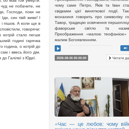
, бо мав той умерти.
чому саме Петро, Яків та Іван ст
 чуд не побачите, не
свідками цієї виняткової події. Та
ди, Господи, поки не
монахиня говорить про символіку г
Іди, син твій живе! І
Тавор, традицію освячення першоплод
 і пішов. А коли ще в
фаворське світло та назив
 сповістили, говорячи:
Преображення «малою теофанією»
о котрій стало легше
малим Богоявленням.
ьомій годині гарячка
о година, о котрій до
 сам і ввесь його дім.
 до Галілеї з Юдеї.
Читати да
2026-08-06 00:00:00
«Час — це любов: чому вій