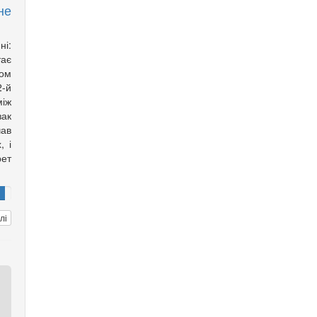
не
ні:
тає
ом
2-й
іж
зак
ав
, і
рет
лі