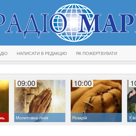
ДІО
НАПИСАТИ В РЕДАКЦІЮ
ЯК ПОЖЕРТВУВАТИ
09:00
10:00
1
ень
Молитовна лінія
Розарій
У в