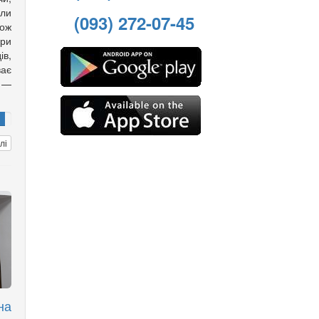
али
(093) 272-07-45
кож
ори
ів,
ає
 —
лі
на