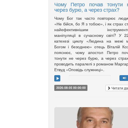
Чому Петро почав тонути 
через бурю, а через страх?
Чому Бог так часто повторює люди
«Не бійся, бо Я з тобою», і як страх с
найефективнішим інструмент
маніпуляції в сучасному світі? У 2
катехезі циклу «Людина на межі м
Богом і безоднею» отець Віталій Ко
пояснює, чому апостол Петро поч
тонути не через бурю, а через страх
проводить паралелі з романом Марга
Етвуд «Оповідь служниці».
Читати да
2026-08-05 00:00:00