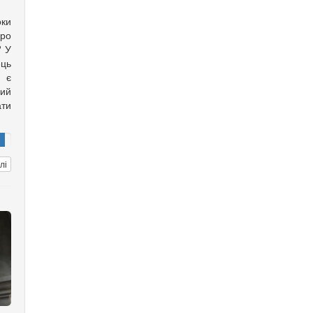
оки
ро
? У
ць
с є
ий
ти
лі