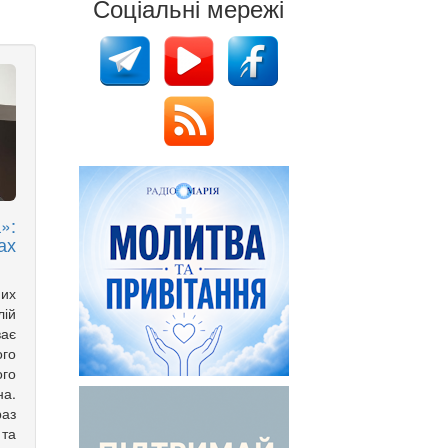
Соціальні мережі
»:
ах
них
лій
ває
ого
го
а.
аз
та