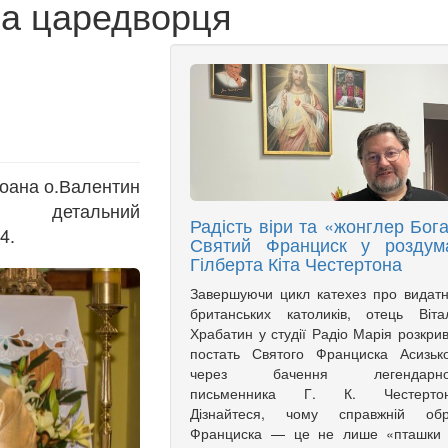
а царедворця
Йоана о.Валентин
 детальний
Радість віри та «жонглер Бога
4.
Святий Франциск у роздум
Гілберта Кіта Честертона
Завершуючи цикл катехез про видат
британських католиків, отець Віта
Храбатин у студії Радіо Марія розкри
постать Святого Франциска Асизьк
через бачення легендарно
письменника Г. К. Честертон
Дізнайтеся, чому справжній обр
Франциска — це не лише «пташки 