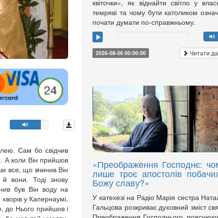
квіточки», як віднайти світло у влас
темряві та чому бути католиком озна
почати думати по-справжньому.
Читати да
2026-08-06 00:00:00
лілею. Сам бо свідчив
й. А коли Він прийшов
«Преображення Господнє: чо
и все, що вчинив Він
лише троє апостолів побачи
 й вони. Тоді знову
Божу славу?»
нив був Він воду на
У катехезі на Радіо Марія сестра Ната
 хворів у Капернаумі.
Гальцова розкриває духовний зміст св
ю, до Нього прийшов і
Преображення Господнього, пояснюю