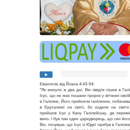
Євангеліє від Йоана 4:43-54:
"Як минуло ж два дні, Він ізвідти пішов в Га
Ісус, що не має пошани пророк у вітчизні свої
в Галілею, Його прийняли галілеяни, побачивш
в Єрусалимі на святі, бо ходили на свято
прийшов Ісус у Кану Галілейську, де перемі
вино. І був там один царедворець, що син його
Він, почувши, що Ісус із Юдеї прибув в Галіле