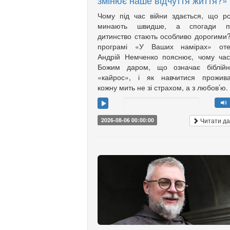
змінює наше відчуття життя?»
Чому під час війни здається, що р
минають швидше, а спогади п
дитинство стають особливо дорогими
програмі «У Ваших намірах» оте
Андрій Немченко пояснює, чому ча
Божим даром, що означає біблійн
«кайрос», і як навчитися прожива
кожну мить не зі страхом, а з любов’ю.
Читати да
2026-08-06 00:00:00