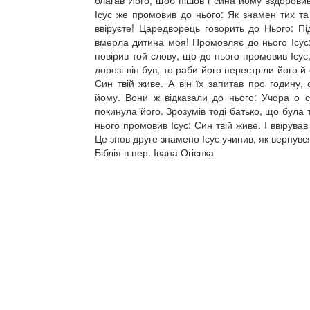
благав Його, щоб пішов і сина йому вздоровив
Ісус же промовив до нього: Як знамен тих та
ввіруєте! Царедворець говорить до Нього: Пі
вмерла дитина моя! Промовляє до нього Ісус: 
повірив той слову, що до нього промовив Ісус,
дорозі він був, то раби його перестріли його й
Син твій живе. А він їх запитав про годину, 
йому. Вони ж відказали до нього: Учора о с
покинула його. Зрозумів тоді батько, що була т
нього промовив Ісус: Син твій живе. І ввірував
Це знов друге знамено Ісус учинив, як вернувся
Біблія в пер. Івана Огієнка