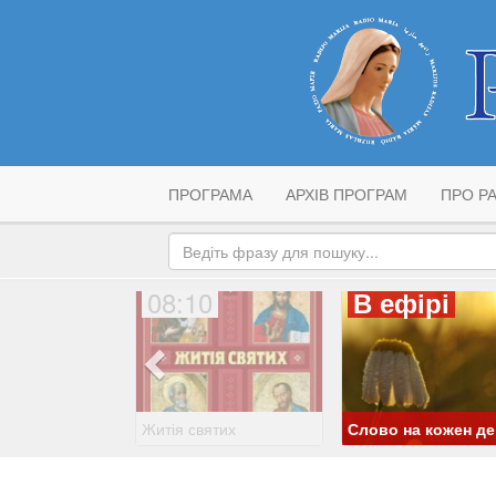
ПРОГРАМА
АРХІВ ПРОГРАМ
ПРО РА
08:10
В ефірі
Житія святих
Слово на кожен д