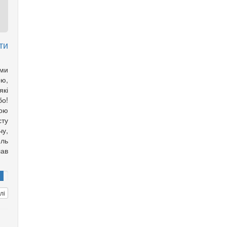
ти
ми
ою,
які
бо!
шою
сту
чу,
ель
ав
лі