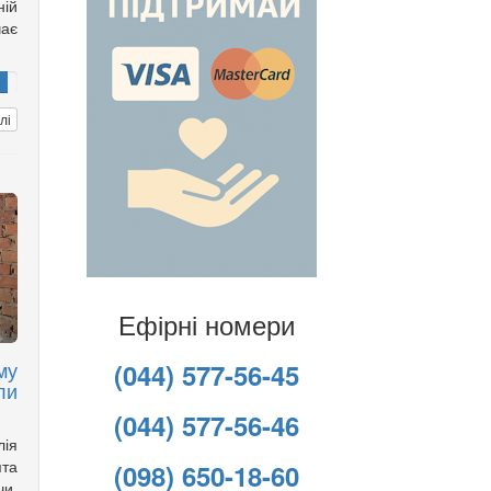
ній
чає
лі
Ефірні номери
му
(044) 577-56-45
ли
(044) 577-56-46
лія
ята
(098) 650-18-60
чи,