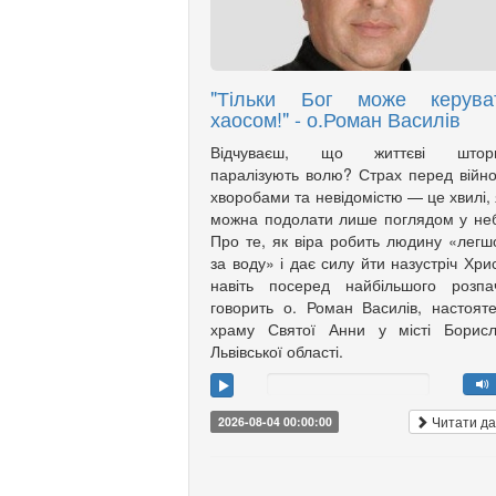
"Тільки Бог може керува
хаосом!" - о.Роман Василів
Відчуваєш, що життєві штор
паралізують волю? Страх перед війн
хворобами та невідомістю — це хвилі, 
можна подолати лише поглядом у не
Про те, як віра робить людину «лег
за воду» і дає силу йти назустріч Хри
навіть посеред найбільшого розпа
говорить о. Роман Василів, настоят
храму Святої Анни у місті Борисл
Львівської області.
Читати да
2026-08-04 00:00:00