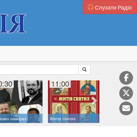
Слухати Радіо
0:30
11:00
11:20
аших намірах
Житія святих
Катехиза