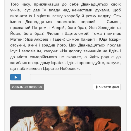
Того часу, прикликавши до себе Дванадцятьох своїх
учнів, Ісус дав їм владу над нечистими духами, щоб
вига­няти їх і зціляти всяку хворобу й усяку недугу. Ось
імена Дванадцятьох апо­столів: перший – Симон,
прозваний Петром, і Андрій, його брат; Яків Зе­­ведеїв та
Йоан, його брат; Филип і Вартоломей; Тома і мит­ник
Матей; Яків Алфеїв і Та­дей; Симон Кананіт і Юда Іска­рі­
от­ський, який і зрадив Його. Цих Дванадцятьох послав
Ісус і заповів їм, кажучи: «На дорогу язич­ників не йдіть і
до міста самарійського не входьте, а йдіть радше до
загиблих овець дому Ізраїля. Ідіть і проповідуйте, кажучи,
що наблизилося Царство Небесне».
Читати далі
2026-07-08 00:00:00