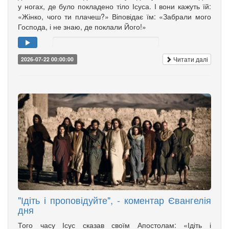
у ногах, де було покладено тіло Ісуса. І вони кажуть їй:
«Жінко, чого ти плачеш?» Віповідає їм: «Забрали мого
Господа, і не знаю, де поклали Його!»
Читати далі
2026-07-22 00:00:00
"Ідіть і проповідуйте", - коментар Євангелія
дня
Того часу Ісус сказав своїм Апостолам: «Ідіть і