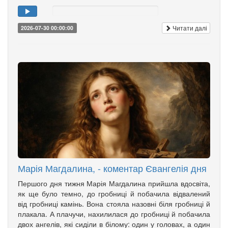
Читати далі
2026-07-30 00:00:00
Марія Магдалина, - коментар Євангелія дня
Першого дня тижня Марія Магдалина прийшла вдосвіта,
як ще було темно, до гробниці й побачила відвалений
від гробниці камінь. Вона стояла назовні біля гробниці й
плакала. А плачучи, нахилилася до гробниці й побачила
двох ангелів, які сиділи в білому: один у головах, а один