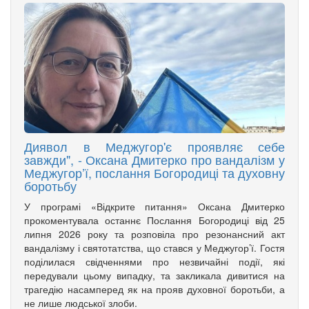
Диявол в Меджугор'є проявляє себе
завжди", - Оксана Дмитерко про вандалізм у
Меджугор’ї, послання Богородиці та духовну
боротьбу
У програмі «Відкрите питання» Оксана Дмитерко
прокоментувала останнє Послання Богородиці від 25
липня 2026 року та розповіла про резонансний акт
вандалізму і святотатства, що стався у Меджугор’ї. Гостя
поділилася свідченнями про незвичайні події, які
передували цьому випадку, та закликала дивитися на
трагедію насамперед як на прояв духовної боротьби, а
не лише людської злоби.