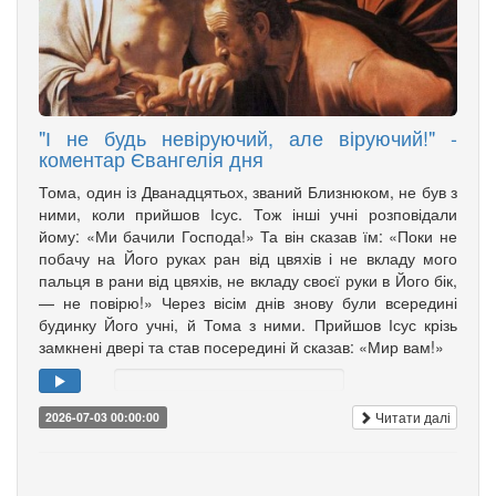
"І не будь невіруючий, але віруючий!" -
коментар Євангелія дня
Тома, один із Дванадцятьох, званий Близнюком, не був з
ними, коли прийшов Ісус. Тож інші учні розповідали
йому: «Ми бачили Господа!» Та він сказав їм: «Поки не
побачу на Його руках ран від цвяхів і не вкладу мого
пальця в рани від цвяхів, не вкладу своєї руки в Його бік,
— не повірю!» Через вісім днів знову були всередині
будинку Його учні, й Тома з ними. Прийшов Ісус крізь
замкнені двері та став посередині й сказав: «Мир вам!»
Читати далі
2026-07-03 00:00:00