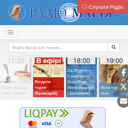
Слухати Радіо
Toggle navigation
17:20
18:00
19:00
В ефірі
Св.Літургія з
Санктуарію
Літургія
Бога Отця
Голос народу,
годин
Милосердного
Молитовна
голос Божий
(Бревіарій)
(Запоріжжя)
лінія