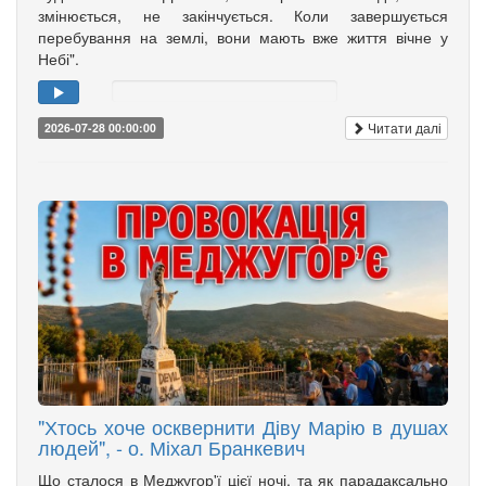
змінюється, не закінчується. Коли завершується
перебування на землі, вони мають вже життя вічне у
Небі".
Читати далі
2026-07-28 00:00:00
"Хтось хоче осквернити Діву Марію в душах
людей", - о. Міхал Бранкевич
Що сталося в Меджугор'ї цієї ночі, та як парадаксально