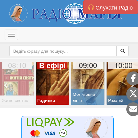
Слухати Радіо
Toggle navigation
08:10
09:00
10:00
В ефірі
Молитовна
Житія святих
Годинки
лінія
Розарій