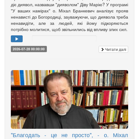
діє диявол, назвавши "дияволом" Діву Марію? У програмі
"У ваших намірах" о. Міхал Бранкевич аналізує прояв
ненависті до Богородиці, зауважуючи, що диявола треба
ненавидіти, але за людей, які йому підкоряються
потрібно молитися, щоб звільнились від впливу злих сил.
Читати далі
2026-07-28 00:00:00
"Благодать - це не просто", - о. Міхал