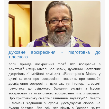
Духовне воскресіння - підготовка до
тілесного
Коли прийде воскресіння тіла? Хто воскресне з
Христом? Отець Міхал Бранкевич, духовний наставник
дієцезіальної місійної семінарії «Redemptoris Mater» у
циклі катехиз про воскресіння говорить про способи
досвідчення воскресіння духа вже тут і тепер, на землі,
готуючись до свідомого бажання зустрічі з Ісусом
воскреслим та остаточного воскресіння тіла з мертвих.
Про християнську смерть священник зауважує: " Смерть
- момент з'єднання з Ісусом. Досвідчуючи любов, не
будеш боятися. Для всіх, хто вірить в Господа, життя