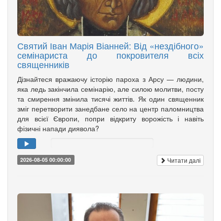
Святий Іван Марія Віанней: Від «нездібного»
семінариста до покровителя всіх
священників
Дізнайтеся вражаючу історію пароха з Арсу — людини,
яка ледь закінчила семінарію, але силою молитви, посту
та смирення змінила тисячі життів. Як один священник
зміг перетворити занедбане село на центр паломництва
для всієї Європи, попри відкриту ворожість і навіть
фізичні напади диявола?
Читати далі
2026-08-05 00:00:00