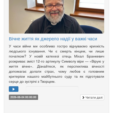
Вічне життя як джерело надії у важкі часи
У часи війни ми особливо гостро відчуваємо крихкість
людського існування. Чи є смерть кінцем, чи лише
початком? У новій катехезі отець Міхал Бранкевич
розкриває зміст 12-го артикулу Символу віри — «Вірую у
життя вічне». Дізнайтеся, як перспектива вічності
допомагає долати страх, чому любов є головним
критерієм нашого майбутнього суду та як підготувати
серце до зустрічі з Творцем.
Читати далі
2026-08-04 00:00:00