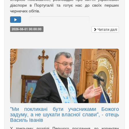
діаспори в Португалії та готує нас до своїх перших
чернечих обітів.
Читати далі
2026-08-01 00:00:00
"Ми покликані бути учасниками Божого
задуму, а не шукати власної слави", - отець
Василь Іванів
У третьому розділі Першого послання до коринтян