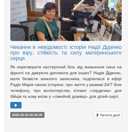
Чекання в невідомості: історія Надії Діденко
про віру, стійкість та силу материнського
серця
Як перетворити нестерпний біль від зникнення сина на
фронті на джерело допомоги для інших? Надія Діденко,
мати безвісти зниклого захисника, поділилася в ефірі
Радіо Марія своєю історією: про життя у режимі 24/7 біля
телефону, про волонтерство, в’язані «сердечка» для
бійців та нову місію у «сімейній домівці» для дітей-сиріт.
Читати далі
2026-08-06 00:00:00