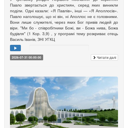
Павло звертається до християн, серед яких виникли
поділи. Одні казали: «Я Павлів», інші — «Я Аполлосів».
Павло наголошує, що ні він, ні Аполлос не є головними.
Вони лише служителі, через яких Бог привів людей до
віри. "Ми бо - співробітники Божі, ви - Божа нива, Божа
будівля" (1 Кор. 3,9) , у програмі тему розкриває отець
Василь Іванів, ЗНІ УГКЦ
Читати далі
2026-07-31 00:00:00