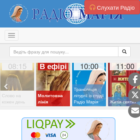
Слухати Радіо
Toggle navigation
08:15
10:00
11:00
В ефірі
Трансляція
Слово на
Молитовна
літургії із студії
кожен день
лінія
Радіо Марія
Житія святих