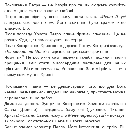
Покликання Петра — це історія про те, як людська крихкість
стає міцною скелею завдяки любові.
Петро щиро вірив у свою силу, коли казав:
«Якщо й усі
спокусяться, то не я»
. Його зречення було крахом його
власного Его.
Після погляду Христа Петро плаче гіркими сльозами. Це не
розпач Юди, це плач сокрушеного серця.
Після Воскресіння Христос не дорікає Петру. Він тричі запитує:
«Чи любиш ти Мене?»
, зцілюючи триразове зречення.
Чому він? Петро, який сам пережив ганьбу падіння і велич
прощення, зміг стати милосердним пастирем для інших
грішників. Він став «скелею», бо знав, що його міцність — не в
ньому самому, а в Христі.
Покликання Павла — це демонстрація того, що для Бога
немає «безнадійних» людей і що найбільшу пристрасть можна
перенаправити на добро.
Дамаська дорога: Зустріч із Воскреслим Христом засліплює
Савла (фізично) і відкриває йому очі (духовно). Питання
Христа:
«Савле, Савле, чому ти Мене переслідуєш?»
показує,
як глибоко Бог ототожнює Себе зі Своєю Церквою.
Бог не зламав характер Павла, Його інтелект чи енергію. Він