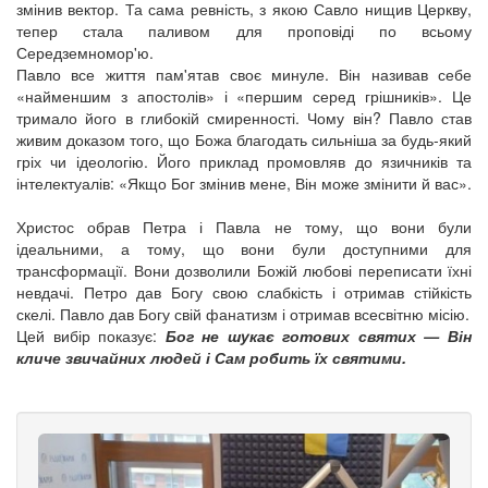
змінив вектор. Та сама ревність, з якою Савло нищив Церкву,
тепер стала паливом для проповіді по всьому
Середземномор'ю.
Павло все життя пам'ятав своє минуле. Він називав себе
«найменшим з апостолів» і «першим серед грішників». Це
тримало його в глибокій смиренності. Чому він? Павло став
живим доказом того, що Божа благодать сильніша за будь-який
гріх чи ідеологію. Його приклад промовляв до язичників та
інтелектуалів: «Якщо Бог змінив мене, Він може змінити й вас».
Христос обрав Петра і Павла не тому, що вони були
ідеальними, а тому, що вони були доступними для
трансформації. Вони дозволили Божій любові переписати їхні
невдачі. Петро дав Богу свою слабкість і отримав стійкість
скелі. Павло дав Богу свій фанатизм і отримав всесвітню місію.
Цей вибір показує:
Бог не шукає готових святих — Він
кличе звичайних людей і Сам робить їх святими.