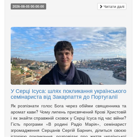
Читати далі
2026-08-05 00:00:00
У Серці Ісуса: шлях покликання українського
семінариста від Закарпаття до Португалії
Як розпізнати голос Бога через обійми священника та
аромат кави? Чому липень присвячений Крові Христовій
і як знайти справжній сховок у Серці Ісуса під час війни?
Гість програми «В родині Радіо Марія», семінарист
згромадження Серцанів Сергій Барнич, ділиться своєю
історією покликання, розповідає про життя української