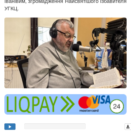
Іванівим, згромадження Найсвятішого Ізбавителя
УГКЦ.