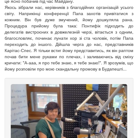
це ясно побачив під час Майдану.
Якось зібрали нас, керівників з благодійних організацій усього
світу. Наприкінці конференції Папа захотів привітатися з
кожним. Він був дуже змучений, йому дошкуляла рана.
Процедура прийому була така: Понтифік підходить до
делегатів вистроєних в довжелезній черзі, вітається з одним,
благословляє, починає лунати хор зі ста чоловік, потім Папа
переходить до іншого. Дійшла черга до нас, представників
Карітас-Спес. Я тільки встиг йому представитись, як він раптом
почав бити мене руками по плечах, і заливаючись від сміху
кричати: "А-ааа, я про тебе знаю, я тебе знаю!". Я зрозумів, що
йому розповіли про мою скандальну промову в Будапешті...