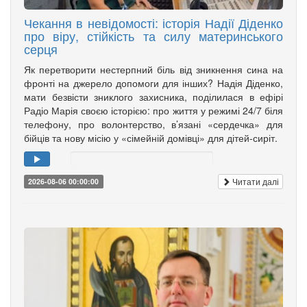
Чекання в невідомості: історія Надії Діденко
про віру, стійкість та силу материнського
серця
Як перетворити нестерпний біль від зникнення сина на
фронті на джерело допомоги для інших? Надія Діденко,
мати безвісти зниклого захисника, поділилася в ефірі
Радіо Марія своєю історією: про життя у режимі 24/7 біля
телефону, про волонтерство, в’язані «сердечка» для
бійців та нову місію у «сімейній домівці» для дітей-сиріт.
Читати далі
2026-08-06 00:00:00