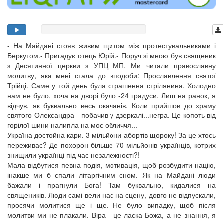
- На Майдані стояв живим щитом між протестувальниками і
Беркутом.- Пригадує отець Юрій.- Поруч зі мною був священик
з Десятинної церкви з УПЦ МП. Ми читали православну
молитву, яка мені стала до вподоби: Прославлення святої
Трійці. Саме у той день була страшенна стрілянина. Холодно
нам не було, хоча на дворі було -24 градуси. Лиш на ранок, я
відчув, як буквально весь окачанів. Коли прийшов до храму
святого Олександра - побачив у дзеркалі...негра. Це копоть від
горілої шини налипла на моє обличчя...
Україна достойна кари. 3 мільйони абортів щороку! За це хтось
переживає? Де похорон більше 70 мільйонів українців, котрих
знищили українці під час незалежності?!
Мала відбутися певна подія, мотивація, щоб розбудити націю,
інакше ми б спали літаргічним сном. Як на Майдані люди
бажали і прагнули Бога! Там буквально, кидалися на
священиків. Люди самі вели нас на сцену, довго не відпускали,
просячи молитися ще і ще. Не було випадку, щоб після
молитви ми не плакали. Віра - це ласка Божа, а не знання, я