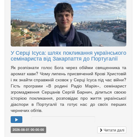
У Серці Ісуса: шлях покликання українського
семінариста від Закарпаття до Португалії
Як розпізнати голос Бога через обійми священника та
аромат кави? Чому липень присвячений Крові Христовій
і як знайти справжній сховок у Серці Ісуса під час війни?
Гість програми «В родині Радіо Марія», семінарист
згромадження Серцанів Сергій Барнич, ділиться своєю
історією покликання, розповідає про життя української
діаспори в Португалії та готує нас до своїх перших
чернечих обітів.
Читати далі
2026-08-01 00:00:00