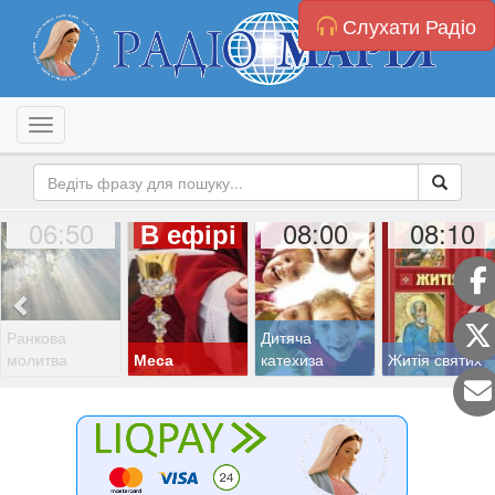
Слухати Радіо
Toggle navigation
06:50
08:00
08:10
В ефірі
Ранкова
Дитяча
молитва
Меса
катехиза
Житія святих