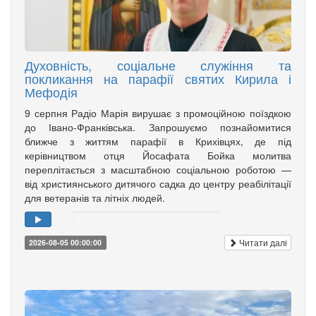
Духовність, соціальне служіння та
покликання на парафії святих Кирила і
Мефодія
9 серпня Радіо Марія вирушає з промоційною поїздкою
до Івано-Франківська. Запрошуємо познайомитися
ближче з життям парафії в Крихівцях, де під
керівництвом отця Йосафата Бойка молитва
переплітається з масштабною соціальною роботою —
від християнського дитячого садка до центру реабілітації
для ветеранів та літніх людей.
Читати далі
2026-08-05 00:00:00