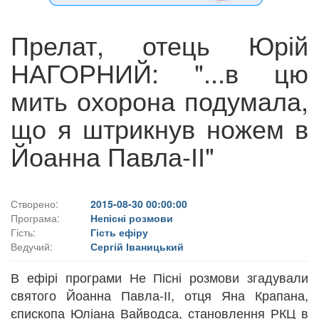
Прелат, отець Юрій
НАГОРНИЙ: "...в цю
мить охорона подумала,
що я штрикнув ножем в
Йоанна Павла-ІІ"
Створено:
2015-08-30 00:00:00
Програма:
Непісні розмови
Гість:
Гість ефіру
Ведучий:
Сергій Іваницький
В ефірі програми Не Пісні розмови згадували
святого Йоанна Павла-ІІ, отця Яна Крапана,
єпископа Юліана Вайводса, становлення РКЦ в