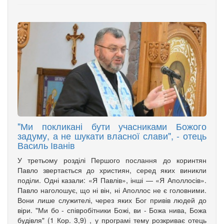
"Ми покликані бути учасниками Божого
задуму, а не шукати власної слави", - отець
Василь Іванів
У третьому розділі Першого послання до коринтян
Павло звертається до християн, серед яких виникли
поділи. Одні казали: «Я Павлів», інші — «Я Аполлосів».
Павло наголошує, що ні він, ні Аполлос не є головними.
Вони лише служителі, через яких Бог привів людей до
віри. "Ми бо - співробітники Божі, ви - Божа нива, Божа
будівля" (1 Кор. 3,9) , у програмі тему розкриває отець