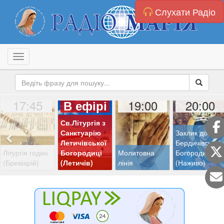
Слухати Радіо
Toggle navigation
17:45
19:00
20:00
В ефірі
Св.Літургія з
Санктуарію
Заклик до
Летичівської
Бердичівської
Літургія годин
Богородиці
Молитовна
Богородиці
(Бревіарій)
(Летичів)
лінія
(Наживо)