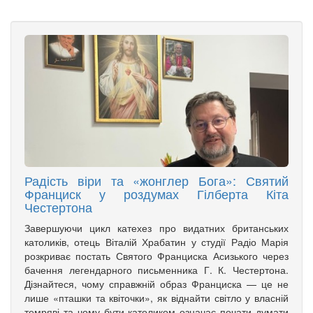
Радість віри та «жонглер Бога»: Святий
Франциск у роздумах Гілберта Кіта
Честертона
Завершуючи цикл катехез про видатних британських
католиків, отець Віталій Храбатин у студії Радіо Марія
розкриває постать Святого Франциска Асизького через
бачення легендарного письменника Г. К. Честертона.
Дізнайтеся, чому справжній образ Франциска — це не
лише «пташки та квіточки», як віднайти світло у власній
темряві та чому бути католиком означає почати думати