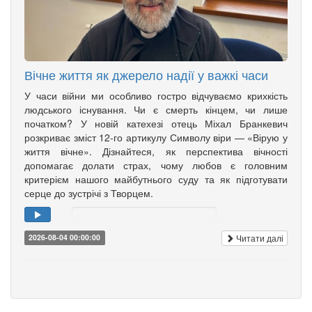
Вічне життя як джерело надії у важкі часи
У часи війни ми особливо гостро відчуваємо крихкість
людського існування. Чи є смерть кінцем, чи лише
початком? У новій катехезі отець Міхал Бранкевич
розкриває зміст 12-го артикулу Символу віри — «Вірую у
життя вічне». Дізнайтеся, як перспектива вічності
допомагає долати страх, чому любов є головним
критерієм нашого майбутнього суду та як підготувати
серце до зустрічі з Творцем.
Читати далі
2026-08-04 00:00:00