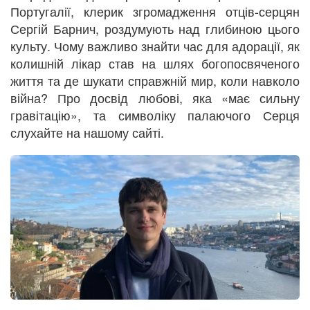
Португалії, клерик згромадження отців-серцян
Сергій Барнич, роздумують над глибиною цього
культу. Чому важливо знайти час для адорації, як
колишній лікар став на шлях богопосвяченого
життя та де шукати справжній мир, коли навколо
війна? Про досвід любові, яка «має сильну
гравітацію», та символіку палаючого Серця
слухайте на нашому сайті.