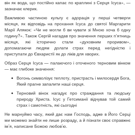
він як вода, що постійно капає по краплині з Серця Ісуса», —
зазначає клерик.
Важливою частиною культу є адорація у перші четверги
місяця, як відповідь на прохання Ісуса до святої Маргарити
Марії Алякок: «Чи не могли б ви чувати зі Мною хоча б одну
годину?». Також Сергій нагадав про значення перших п'ятниць
місяця, які історично стали «духовним проривом»,
допомагаючи людям долати страх перед негідністю і
приступати до Євхаристії як до ліків для хворих.
Образ Серця Ісуса — палаючого і оточеного терновим вінком
— має глибоке значення:
Вогонь символізує теплоту, пристрасть і милосердя Бога,
Який прагне запалити наші серця.
Терновий вінок нагадує про страждання та людську
природу Христа. Ісус у Гетсиманії відчував той самий
страх і самотність, які сьогодні
Не марнуймо часу, який дає нам Господь, адже в Його Серці
ми можемо знайти не лише розраду, а й пізнати своє справжнє
ім’я, написане Божою любов’ю.