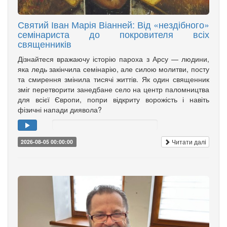
Святий Іван Марія Віанней: Від «нездібного»
семінариста до покровителя всіх
священників
Дізнайтеся вражаючу історію пароха з Арсу — людини,
яка ледь закінчила семінарію, але силою молитви, посту
та смирення змінила тисячі життів. Як один священник
зміг перетворити занедбане село на центр паломництва
для всієї Європи, попри відкриту ворожість і навіть
фізичні напади диявола?
Читати далі
2026-08-05 00:00:00