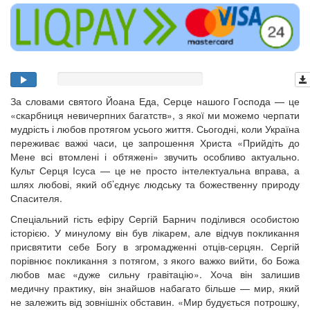
За словами святого Йоана Еда, Серце нашого Господа — це
«скарбниця невичерпних багатств», з якої ми можемо черпати
мудрість і любов протягом усього життя. Сьогодні, коли Україна
переживає важкі часи, це запрошення Христа «Прийдіть до
Мене всі втомлені і обтяжені» звучить особливо актуально.
Культ Серця Ісуса — це не просто інтелектуальна вправа, а
шлях любові, який об’єднує людську та божественну природу
Спасителя.
Спеціальний гість ефіру Сергій Барнич поділився особистою
історією. У минулому він був лікарем, але відчув покликання
присвятити себе Богу в згромадженні отців-серцян. Сергій
порівнює покликання з потягом, з якого важко вийти, бо Божа
любов має «дуже сильну гравітацію». Хоча він залишив
медичну практику, він знайшов набагато більше — мир, який
не залежить від зовнішніх обставин. «Мир будується потрошку,