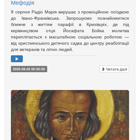
Мефодія
9 серпня Радіо Марія вирушає з промоційною поїздкою
до Івано-Франківська. Запрошуємо познайомитися
ближче з життям парафії в Крихівцях, де під
керівництвом отця Йосафата Бойка молитва
переплітається з масштабною соціальною роботою —
від християнського дитячого садка до центру реабілітації
для ветеранів та літніх людей.
Читати далі
2026-08-05 00:00:00