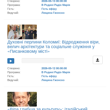
Створено:
2026-05-13 00:00:00
Програма:
В Родині Радіо Марія
Гість:
Гість ефіру
Ведучий:
Люцина Гжонско
Духовні перлини Коломиї: Відродження віри,
велич архітектури та соціальне служіння у
«Писанковому місті»
Створено:
2026-05-12 00:00:00
Програма:
В Родині Радіо Марія
Гість:
Гість ефіру
Ведучий:
Люцина Гжонско
«Віра глибша за культуру»: італійський