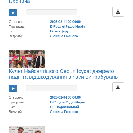
Барнича
Створено:
2026-02-11 00:00:00
Програма:
В Родині Радіо Марія
Гість:
Гість ефіру
Ведучий:
Люцина Гжонско
Культ Найсвятішого Серця Ісуса: джерело
надії та відшкодування в часи випробувань
Створено:
2026-02-04 00:00:00
Програма:
В Родині Радіо Марія
Гість:
Ян Подобінський
Ведучий:
Люцина Гжонско