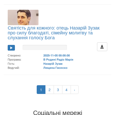
Святість для кожного: отець Назарій Зузак
про силу благодаті, сімейну молитву та
слухання голосу Бога
Створено:
2025-11-05 00:00:00
Програма:
В Родині Радіо Марія
Гість:
Назарій Зузак
Ведучий:
Люцина Гжонско
1
2
3
4
›
Соціальні мережі