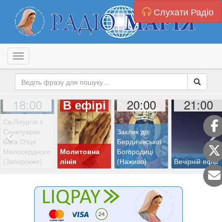
Слухати Радіо
Toggle navigation
18:00
20:00
21:00
В ефірі
Св.Літургія з
Санктуарію
Заклик до
Бога Отця
Бердичівської
Милосердного
Молитовна
Богородиці
(Запоріжжя)
лінія
(Наживо)
Вечірній ефір