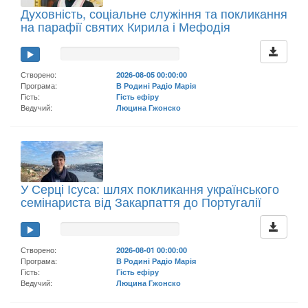
Духовність, соціальне служіння та покликання
на парафії святих Кирила і Мефодія
Створено:
2026-08-05 00:00:00
Програма:
В Родині Радіо Марія
Гість:
Гість ефіру
Ведучий:
Люцина Гжонско
У Серці Ісуса: шлях покликання українського
семінариста від Закарпаття до Португалії
Створено:
2026-08-01 00:00:00
Програма:
В Родині Радіо Марія
Гість:
Гість ефіру
Ведучий:
Люцина Гжонско