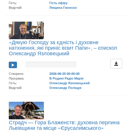
Гість:
Гість ефіру
Ведучий:
Люцина Гжонско
«Дякую Господу за єдність і духовне
натхнення, які приніс візит Папи», – єпископ
Олександр Язловецький
Створено:
2026-06-25 00:00:00
Програма:
В Родині Радіо Марія
Гість:
Олександр Язловецький
Ведучий:
Олександр Поліщук
Страдч — Гора Блаженств: духовна перлина
Львівщини та місце «Єрусалимського»