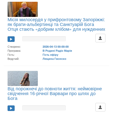
Місія милосердя у прифронтовому Запоріжжі:
як брати-альбертинці та Санктуарій Бога
Отця стають «добрим хлібом» для нужденних
Створено:
2026-04-13 00:00:00
Програма:
В Родині Радіо Марія
Гість:
Гість ефіру
Ведучий:
Люцина Гжонско
Від порожнечі до повноти життя: неймовірне
свідчення 16-річної Варвари про шлях до
Бога