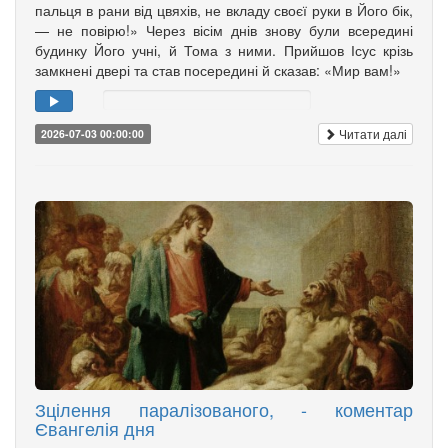
пальця в рани від цвяхів, не вкладу своєї руки в Його бік,
— не повірю!» Через вісім днів знову були всередині
будинку Його учні, й Тома з ними. Прийшов Ісус крізь
замкнені двері та став посередині й сказав: «Мир вам!»
Читати далі
2026-07-03 00:00:00
Зцілення паралізованого, - коментар
Євангелія дня