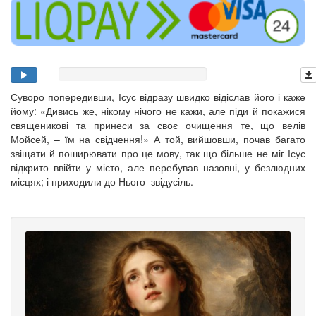
Суворо попередивши, Ісус відразу швидко відіслав його і каже
йому: «Дивись же, нікому нічого не кажи, але піди й покажися
священикові та принеси за своє очищення те, що велів
Мойсей, – їм на свідчення!» А той, вийшовши, почав багато
звіщати й поширювати про це мову, так що більше не міг Ісус
відкрито ввійти у місто, але перебував назовні, у безлюдних
місцях; і приходили до Нього звідусіль.