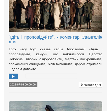
"Ідіть і проповідуйте", - коментар Євангелія
дня
Того часу Ісус сказав своїм Апостолам: «Ідіть і
проповідуйте, кажучи, що наблизилося Царство
Небесне. Хворих оздоровляйте, мертвих воскрешайте,
прокажених очищайте, бісів виганяйте; даром отримали
– даром давайте.
Читати далі
2026-07-09 00:00:00