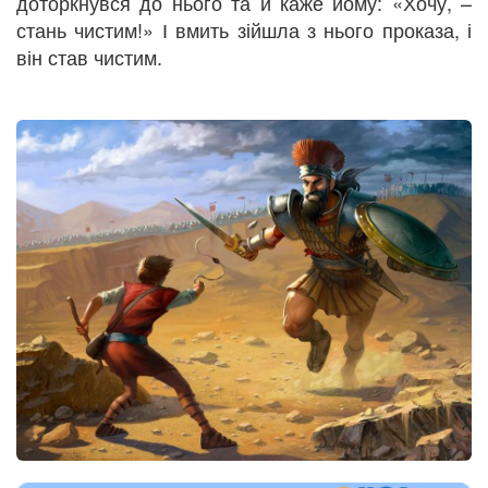
доторкнувся до нього та й каже йому: «Хочу, –
стань чистим!» І вмить зійшла з нього проказа, і
він став чистим.