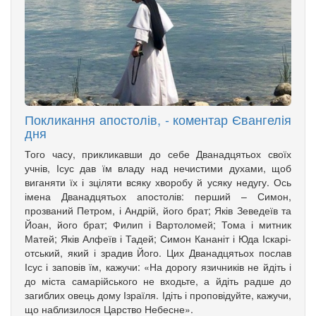
Покликання апостолів, - коментар Євангелія
дня
Того часу, прикликавши до себе Дванадцятьох своїх
учнів, Ісус дав їм владу над нечистими духами, щоб
вига­няти їх і зціляти всяку хворобу й усяку недугу. Ось
імена Дванадцятьох апо­столів: перший – Симон,
прозваний Петром, і Андрій, його брат; Яків Зе­­ведеїв та
Йоан, його брат; Филип і Вартоломей; Тома і мит­ник
Матей; Яків Алфеїв і Та­дей; Симон Кананіт і Юда Іска­рі­
от­ський, який і зрадив Його. Цих Дванадцятьох послав
Ісус і заповів їм, кажучи: «На дорогу язич­ників не йдіть і
до міста самарійського не входьте, а йдіть радше до
загиблих овець дому Ізраїля. Ідіть і проповідуйте, кажучи,
що наблизилося Царство Небесне».