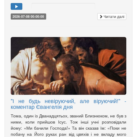
Читати далі
2026-07-08 00:00:00
"І не будь невіруючий, але віруючий!" -
коментар Євангелія дня
Тома, один із Дванадцятьох, званий Близнюком, не був з
ними, коли прийшов Ісус. Тож інші учні розповідали
йому: «Ми бачили Господа!» Та він сказав їм: «Поки не
побачу на Його руках ран від цвяхів і не вкладу мого