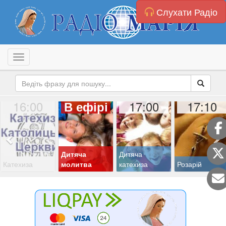
Слухати Радіо
Toggle navigation
16:00
17:00
17:10
В ефірі
Дитяча
Дитяча
Катехиза
молитва
катехиза
Розарій