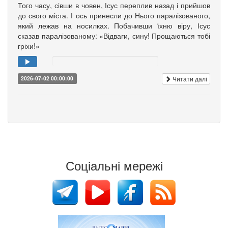
Того часу, сівши в човен, Ісус переплив назад і прийшов
до свого міста. І ось принесли до Нього паралізованого,
який лежав на носилках. Побачивши їхню віру, Ісус
сказав паралізованому: «Відваги, сину! Прощаються тобі
гріхи!»
Читати далі
2026-07-02 00:00:00
Соціальні мережі