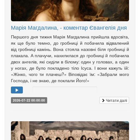
Марія Магдалина, - коментар Євангелія дня
Першого дня тижня Марія Магдалина прийшла вдосвіта,
як ще було темно, до гробниці й побачила відвалений
від гробниці камінь. Вона стояла назовні біля гробниці й
плакала. А плачучи, нахилилася до гробниці й побачила
двох ангелів, які сиділи в білому: один у головах, а один
у ногах, де було покладено тіло Ісуса. І вони кажуть їй:
«Жінко, чого ти плачеш?» Віповідає їм: «Забрали мого
Господа, і не знаю, де поклали Його!»
Читати далі
2026-07-22 00:00:00