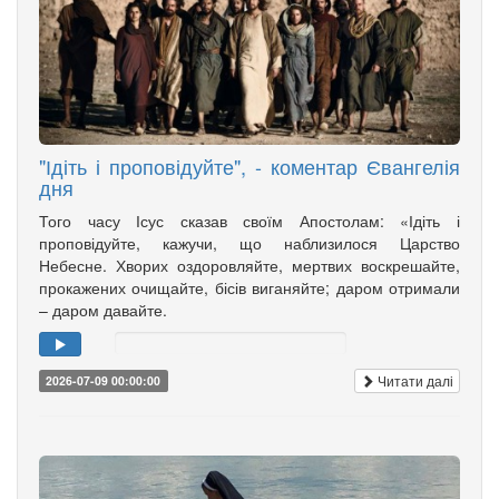
"Ідіть і проповідуйте", - коментар Євангелія
дня
Того часу Ісус сказав своїм Апостолам: «Ідіть і
проповідуйте, кажучи, що наблизилося Царство
Небесне. Хворих оздоровляйте, мертвих воскрешайте,
прокажених очищайте, бісів виганяйте; даром отримали
– даром давайте.
Читати далі
2026-07-09 00:00:00