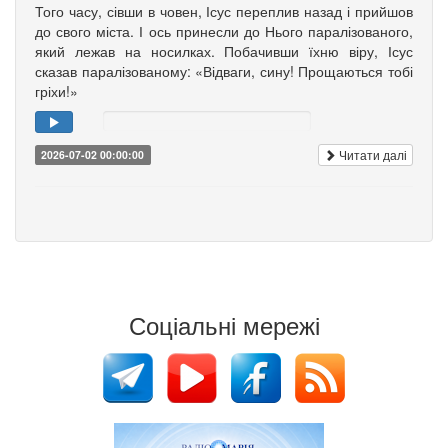
Того часу, сівши в човен, Ісус переплив назад і прийшов
до свого міста. І ось принесли до Нього паралізованого,
який лежав на носилках. Побачивши їхню віру, Ісус
сказав паралізованому: «Відваги, сину! Прощаються тобі
гріхи!»
Читати далі
2026-07-02 00:00:00
Соціальні мережі