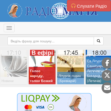
Слухати Радіо
Toggle navigation
17:10
17:45
18:00
В ефірі
Св.Літургія з
Санктуарію
Голос
Летичівської
народу,
Літургія годин
Богородиці
Новини
голос Божий
(Бревіарій)
(Летичів)