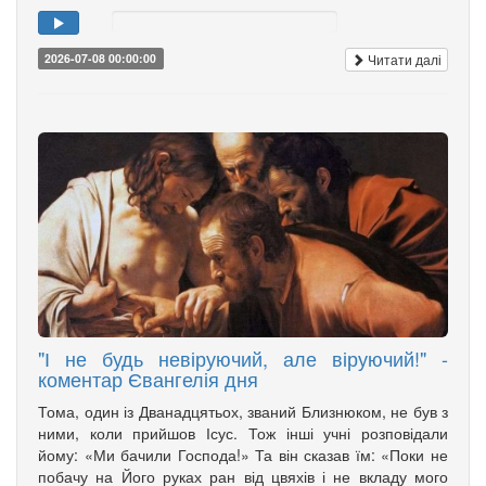
Читати далі
2026-07-08 00:00:00
"І не будь невіруючий, але віруючий!" -
коментар Євангелія дня
Тома, один із Дванадцятьох, званий Близнюком, не був з
ними, коли прийшов Ісус. Тож інші учні розповідали
йому: «Ми бачили Господа!» Та він сказав їм: «Поки не
побачу на Його руках ран від цвяхів і не вкладу мого