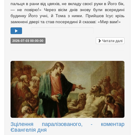
пальця в рани від цвяхів, не вкладу своєї руки в Його бік,
— не повірю!» Через вісім днів знову були всередині
будинку Його учні, й Тома з ними. Прийшов Ісус крізь
замкнені двері та став посередині й сказав: «Мир вам!»
Читати далі
2026-07-03 00:00:00
Зцілення паралізованого, - коментар
Євангелія дня