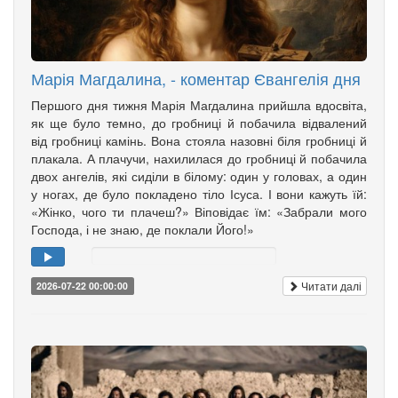
Марія Магдалина, - коментар Євангелія дня
Першого дня тижня Марія Магдалина прийшла вдосвіта,
як ще було темно, до гробниці й побачила відвалений
від гробниці камінь. Вона стояла назовні біля гробниці й
плакала. А плачучи, нахилилася до гробниці й побачила
двох ангелів, які сиділи в білому: один у головах, а один
у ногах, де було покладено тіло Ісуса. І вони кажуть їй:
«Жінко, чого ти плачеш?» Віповідає їм: «Забрали мого
Господа, і не знаю, де поклали Його!»
Читати далі
2026-07-22 00:00:00