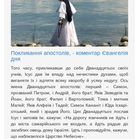
Покликання апостолів, - коментар Євангелія
дня
Того часу, прикликавши до себе Дванадцятьох своїх
учнів, Ісус дав їм владу над нечистими духами, щоб
вига­няти їх і зціляти всяку хворобу й усяку недугу. Ось
імена Дванадцятьох апо­столів: перший – Симон,
прозваний Петром, і Андрій, його брат; Яків Зе­­ведеїв та
Йоан, його брат; Филип і Вартоломей; Тома і мит­ник
Матей; Яків Алфеїв і Та­дей; Симон Кананіт і Юда Іска­рі­
от­ський, який і зрадив Його. Цих Дванадцятьох послав
Ісус і заповів їм, кажучи: «На дорогу язич­ників не йдіть і
до міста самарійського не входьте, а йдіть радше до
загиблих овець дому Ізраїля. Ідіть і проповідуйте, кажучи,
що наблизилося Царство Небесне».