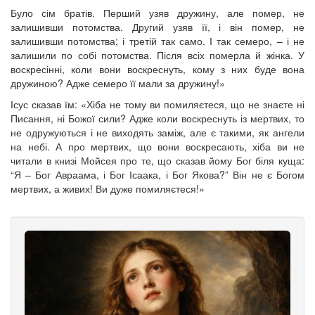
Було сім братів. Перший узяв дружину, але помер, не
залишивши потомства. Другий узяв її, і він помер, не
залишивши потомства; і третій так само. І так семеро, – і не
залишили по собі потомства. Після всіх померла й жінка. У
воскресінні, коли вони воскреснуть, кому з них буде вона
дружиною? Адже семеро її мали за дружину!»
Ісус сказав їм: «Хіба не тому ви помиляєтеся, що не знаєте ні
Писання, ні Божої сили? Адже коли воскреснуть із мертвих, то
не одружуються і не виходять заміж, але є такими, як ангели
на небі. А про мертвих, що вони воскресають, хіба ви не
читали в книзі Мойсея про те, що сказав йому Бог біля куща:
“Я – Бог Авраама, і Бог Ісаака, і Бог Якова?” Він не є Богом
мертвих, а живих! Ви дуже помиляєтеся!»