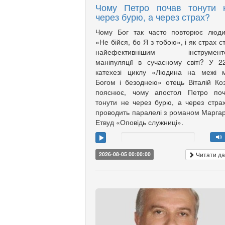
Чому Петро почав тонути 
через бурю, а через страх?
Чому Бог так часто повторює люди
«Не бійся, бо Я з тобою», і як страх с
найефективнішим інструмент
маніпуляції в сучасному світі? У 2
катехезі циклу «Людина на межі м
Богом і безоднею» отець Віталій Ко
пояснює, чому апостол Петро поч
тонути не через бурю, а через страх
проводить паралелі з романом Марга
Етвуд «Оповідь служниці».
Читати да
2026-08-05 00:00:00