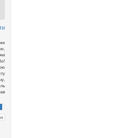
ти
ми
ою,
які
бо!
шою
сту
чу,
ель
ав
лі