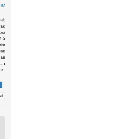
не
ні:
тає
ом
2-й
іж
зак
ав
, і
рет
лі