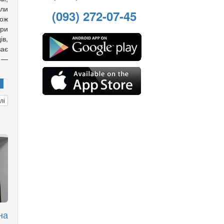
али
(093) 272-07-45
кож
ори
ів,
ає
 —
лі
на