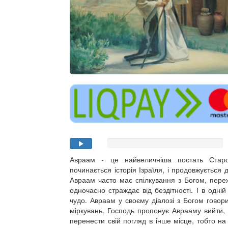
Авраам - це найвеличніша постать Старо
починається історія Ізраїля, і продовжується д
Авраам часто має спілкування з Богом, переж
одночасно страждає від бездітності. І в одній
чудо. Авраам у своєму діалозі з Богом говори
міркувань. Господь пропонує Аврааму вийти, 
перенести свій погляд в інше місце, тобто н