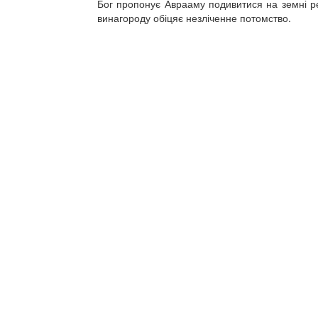
Бог пропонує Аврааму подивитися на земні реч
винагороду обіцяє незліченне потомство.