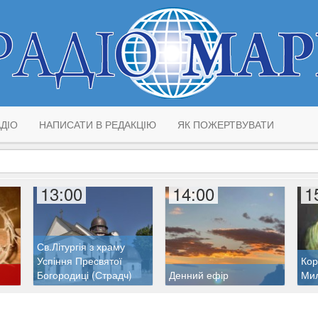
ДІО
НАПИСАТИ В РЕДАКЦІЮ
ЯК ПОЖЕРТВУВАТИ
13:00
14:00
1
Св.Літургія з храму
Успіння Пресвятої
Кор
Богородиці (Страдч)
Денний ефір
Ми