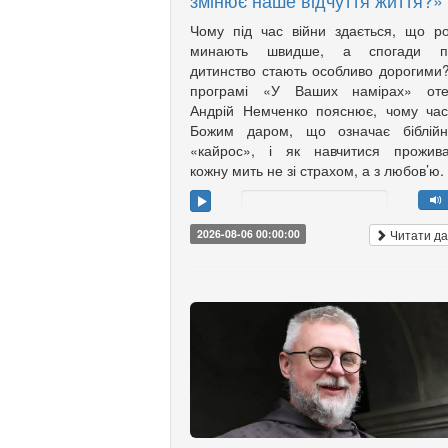
змінює наше відчуття життя?»
Чому під час війни здається, що р
минають швидше, а спогади п
дитинство стають особливо дорогими
програмі «У Ваших намірах» оте
Андрій Немченко пояснює, чому ча
Божим даром, що означає біблійн
«кайрос», і як навчитися прожива
кожну мить не зі страхом, а з любов’ю.
Читати да
2026-08-06 00:00:00