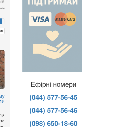
ній
чає
лі
Ефірні номери
му
(044) 577-56-45
ли
(044) 577-56-46
лія
ята
(098) 650-18-60
чи,