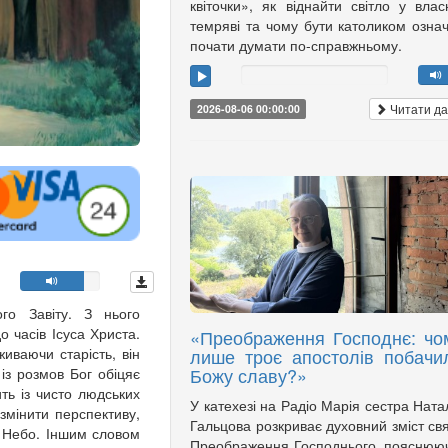
квіточки», як віднайти світло у влас
темряві та чому бути католиком озна
почати думати по-справжньому.
Читати да
2026-08-06 00:00:00
го Завіту. З нього
о часів Ісуса Христа.
«Преображення Господнє: чо
иваючи старість, він
лише троє апостолів побачи
Божу славу?»
 із розмов Бог обіцяє
ть із чисто людських
У катехезі на Радіо Марія сестра Ната
змінити перспективу,
Гальцова розкриває духовний зміст св
а Небо. Іншим словом
Преображення Господнього, пояснюю