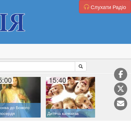
Слухати Радіо
5:00
15:40
16:00
онка до Божого
лосердя
Дитяча катехиза
Катехиза