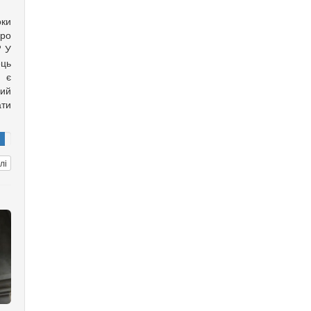
оки
ро
? У
ць
с є
ий
ти
лі