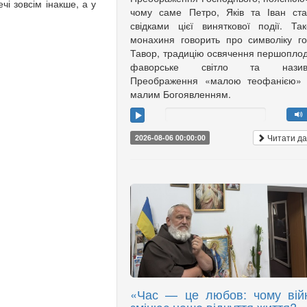
і зовсім інакше, а у
чому саме Петро, Яків та Іван ст
свідками цієї виняткової події. Та
монахиня говорить про символіку г
Тавор, традицію освячення першоплод
фаворське світло та назив
Преображення «малою теофанією»
малим Богоявленням.
Читати да
2026-08-06 00:00:00
«Час — це любов: чому вій