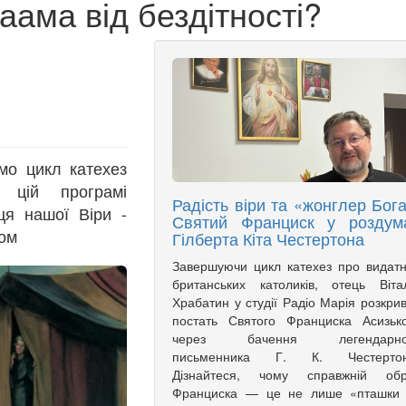
ама від бездітності?
мо цикл катехез
В цій програмі
Радість віри та «жонглер Бога
ця нашої Віри -
Святий Франциск у роздум
гом
Гілберта Кіта Честертона
Завершуючи цикл катехез про видат
британських католиків, отець Віта
Храбатин у студії Радіо Марія розкри
постать Святого Франциска Асизьк
через бачення легендарно
письменника Г. К. Честертон
Дізнайтеся, чому справжній обр
Франциска — це не лише «пташки 