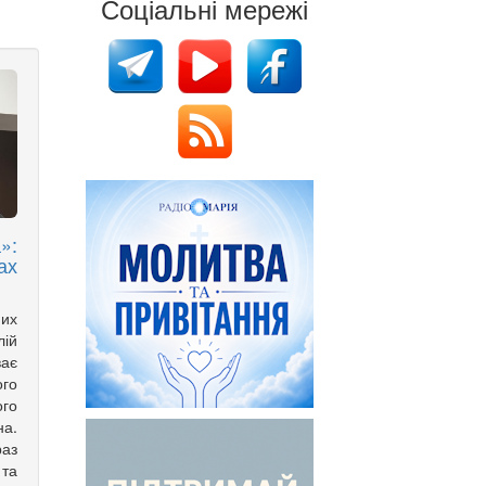
Соціальні мережі
»:
ах
них
лій
ває
ого
го
а.
аз
та