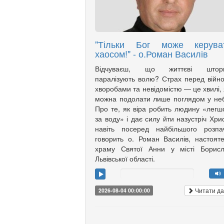
"Тільки Бог може керува
хаосом!" - о.Роман Василів
Відчуваєш, що життєві штор
паралізують волю? Страх перед війн
хворобами та невідомістю — це хвилі, 
можна подолати лише поглядом у не
Про те, як віра робить людину «лег
за воду» і дає силу йти назустріч Хри
навіть посеред найбільшого розпа
говорить о. Роман Василів, настоят
храму Святої Анни у місті Борисл
Львівської області.
Читати да
2026-08-04 00:00:00