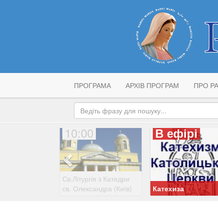
ПРОГРАМА
АРХІВ ПРОГРАМ
ПРО РА
10:00
В ефірі
Св.Літургія з Катедри
св. Олександра (Київ)
Катехиза