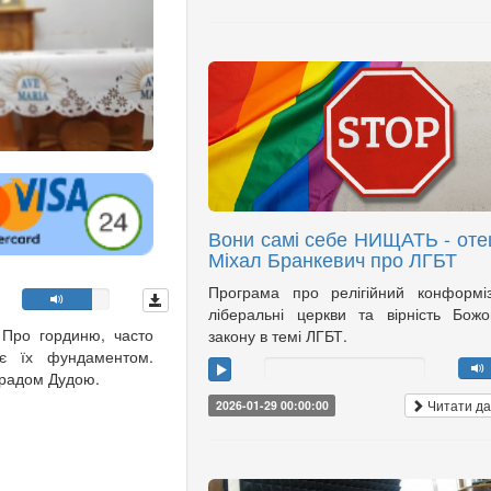
Вони самі себе НИЩАТЬ - оте
Міхал Бранкевич про ЛГБТ
Програма про релігійний конформі
ліберальні церкви та вірність Бож
 Про гординю, часто
закону в темі ЛГБТ.
 є їх фундаментом.
орадом Дудою.
Читати да
2026-01-29 00:00:00