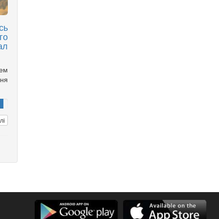
сь
го
ал
чем
ня
лі