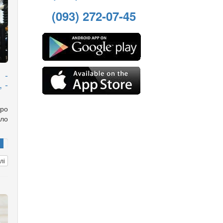
(093) 272-07-45
 -
 -
ро
ло
лі