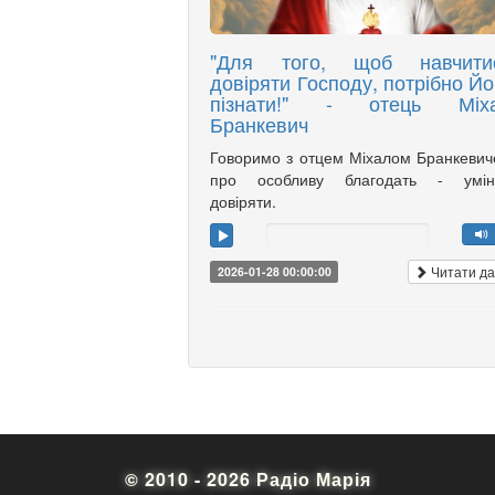
"Для того, щоб навчити
довіряти Господу, потрібно Йо
пізнати!" - отець Міх
Бранкевич
Говоримо з отцем Міхалом Бранкеви
про особливу благодать - умін
довіряти.
Читати да
2026-01-28 00:00:00
© 2010 - 2026 Радіо Марія