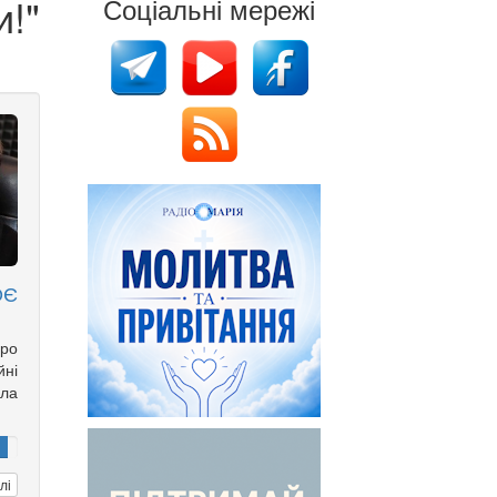
!"
Соціальні мережі
ОЄ
ро
йні
іла
лі