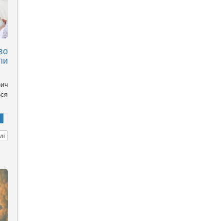
во
пи
вич
ься
лі