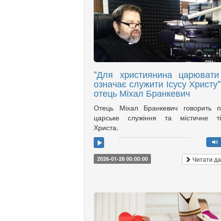
"Для християнина царювати
означає служити Ісусу Христу",
отець Міхал Бранкевич
Отець Міхал Бранкевич говорить п
царське служіння та містичне ті
Христа.
Читати да
2026-01-28 00:00:00