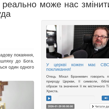
 реально може нас змінити
уда
адову покаяння,
шляху до Бога.
У церкві кожен має СВ
ться один одного
покликання!
Отець Міхал Бранкевич говорить п
природу Церкви, її символи, біблі
образи та значення її як містичного Т
Христа.
Читати да
2026-01-29 00:00:00