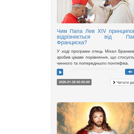
Чим Папа Лев XIV принципо
відрізняється від Па
Франциска?
У ході програми отець Міхал Бранке
зробив цікаве порівняння, що стосуєт
чинного та попереднього понтифіка.
Читати да
2026-01-28 00:00:00