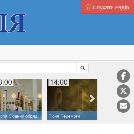
Слухати Радіо
3:00
14:00
15:00
Коронка до Бо
ургія Східний обряд
Пісня Перемоги
Милосердя