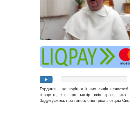
Гординя - це коріння інших видів нечистот!
говорять, як про матір всіх гріхів, яка
Задумуємось про генеалогію гріха з отцем Св