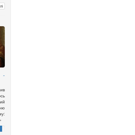
лі
 -
лив
ось
кий
ню
у:
»