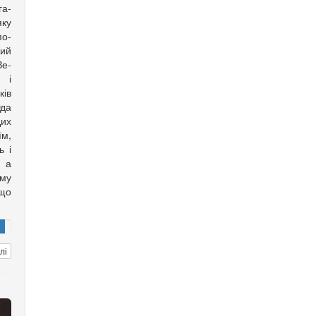
га­
яку
по­
ий
е­­
 і
ків
Юда
Цих
їм,
ь і
, а
му
 що
лі