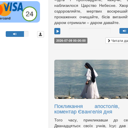
наблизилося Царство Небесне. Хво
оздоровляйте, мертвих воскрешайт
прокажених очищайте, бісів виганяй
даром отримали – даром давайте.
Читати да
2026-07-09 00:00:00
Покликання апостолів,
коментар Євангелія дня
Того часу, прикликавши до се
Дванадцятьох своїх учнів, Ісус дав