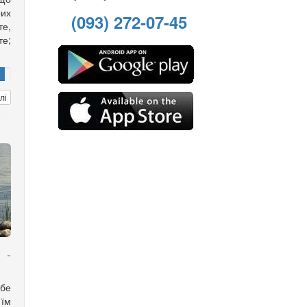
рих
(093) 272-07-45
е,
те;
лі
 -
бе
 їм