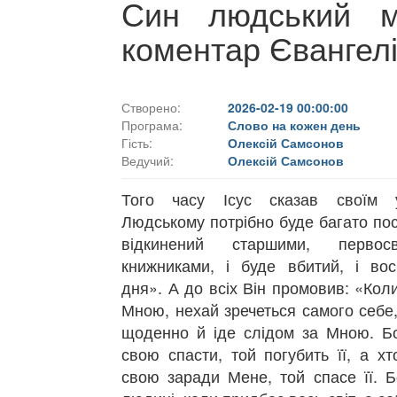
Син людський м
коментар Євангел
Створено:
2026-02-19 00:00:00
Програма:
Слово на кожен день
Гість:
Олексій Самсонов
Ведучий:
Олексій Самсонов
Того часу Ісус сказав своїм 
Людському потрібно буде багато пос
відкинений старшими, перво
книжниками, і буде вбитий, і вос
дня». А до всіх Він промовив: «Коли
Мною, нехай зречеться самого себе,
щоденно й іде слідом за Мною. Б
свою спасти, той погубить її, а х
свою заради Мене, той спасе її. Б