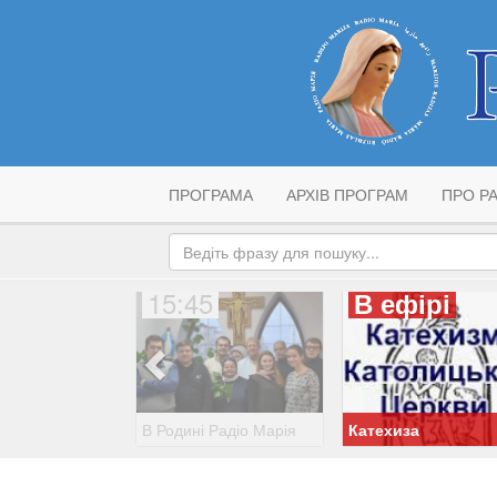
ПРОГРАМА
АРХІВ ПРОГРАМ
ПРО РА
15:45
В ефірі
В Родині Радіо Марія
Катехиза