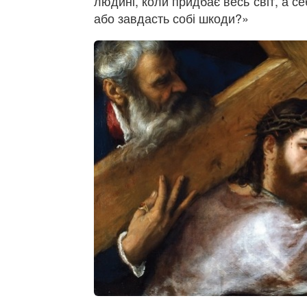
людині, коли придбає весь світ, а с
або завдасть собі шкоди?»