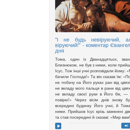
"І не будь невіруючий, а
віруючий!" - коментар Євангел
дня
Тома, один із Дванадцятьох, зван
Близнюком, не був з ними, коли прий
Ісус. Тож інші учні розповідали йому: 
бачили Господа!» Та він сказав їм: «П
не побачу на Його руках ран від цвяхі
не вкладу мого пальця в рани від цвях
не вкладу своєї руки в Його бік, —
повірю!» Через вісім днів знову б
всередині будинку Його учні, й Том
ними. Прийшов Ісус крізь замкнені дв
та став посередині й сказав: «Мир вам