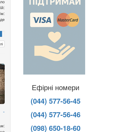
ло
їй:
їм:
 де
лі
Ефірні номери
(044) 577-56-45
 -
(044) 577-56-46
ам:
(098) 650-18-60
що