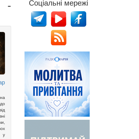
 -
Соціальні мережі
ар
на
 до
ід
вні
чи,
вох
н у