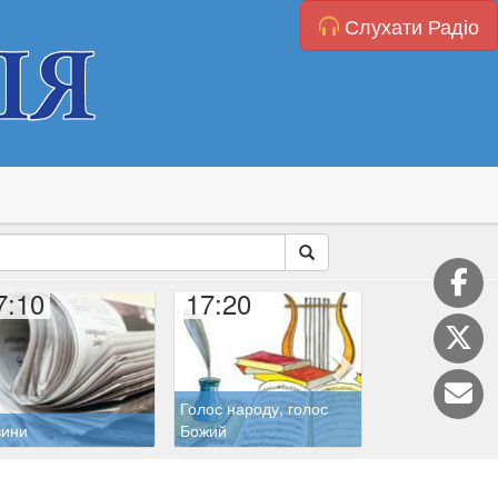
Слухати Радіо
7:10
17:20
17:45
Голос народу, голос
Літургія годин
вини
Божий
(Бревіарій)