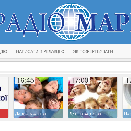
ДІО
НАПИСАТИ В РЕДАКЦІЮ
ЯК ПОЖЕРТВУВАТИ
16:45
17:00
1
Дитяча молитва
Дитяча катехиза
Но