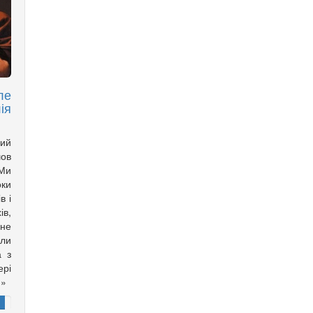
ле
ія
ий
шов
«Ми
оки
в і
ів,
 не
ули
а з
ері
!»