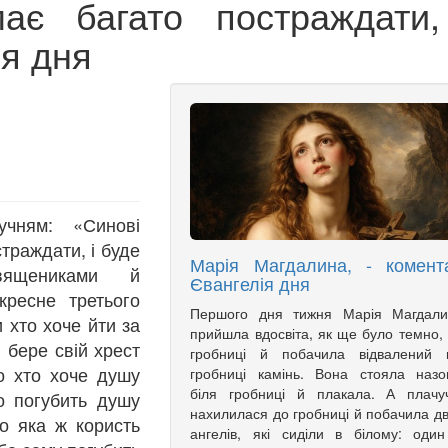
ає багато постраждати,
ія дня
учням: «Синові
траждати, і буде
Марія Магдалина, - комент
священиками й
Євангелія дня
кресне третього
Першого дня тижня Марія Магдали
 хто хоче йти за
прийшла вдосвіта, як ще було темно,
 бере свій хрест
гробниці й побачила відвалений в
о хто хоче душу
гробниці камінь. Вона стояла назо
біля гробниці й плакала. А плачу
то погубить душу
нахилилася до гробниці й побачила д
о яка ж користь
ангелів, які сиділи в білому: оди