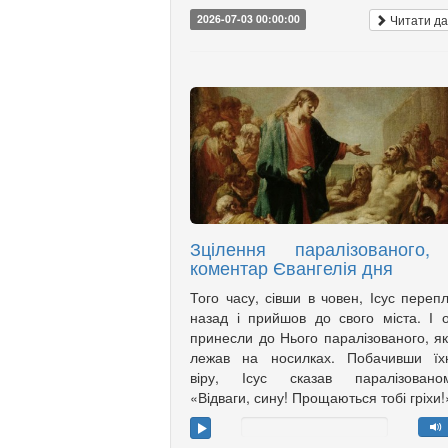
Читати да
2026-07-03 00:00:00
Зцілення паралізованого,
коментар Євангелія дня
Того часу, сівши в човен, Ісус переп
назад і прийшов до свого міста. І 
принесли до Нього паралізованого, я
лежав на носилках. Побачивши їх
віру, Ісус сказав паралізованом
«Відваги, сину! Прощаються тобі гріхи!