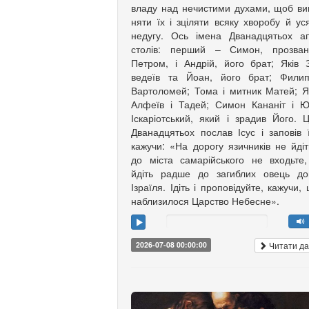
владу над нечистими духами, щоб ви
няти їх і зціляти всяку хворобу й ус
недугу. Ось імена Дванадцятьох а
столів: перший – Симон, прозван
Петром, і Андрій, його брат; Яків З
ведеїв та Йоан, його брат; Филип
Вартоломей; Тома і мит­ник Матей; Я
Алфеїв і Та­дей; Симон Кананіт і 
Іска­рі­от­ський, який і зрадив Його. 
Дванадцятьох послав Ісус і заповів 
кажучи: «На дорогу язич­ників не йдіт
до міста самарійського не входьте
йдіть радше до загиблих овець до
Ізраїля. Ідіть і проповідуйте, кажучи,
наблизилося Царство Небесне».
Читати да
2026-07-08 00:00:00