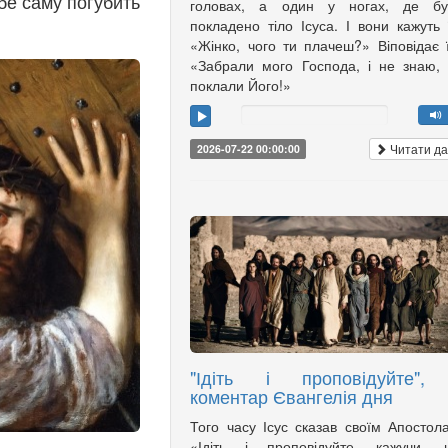
ебе саму погубить
головах, а один у ногах, де бу
покладено тіло Ісуса. І вони кажуть 
«Жінко, чого ти плачеш?» Віповідає 
«Забрали мого Господа, і не знаю,
поклали Його!»
Читати да
2026-07-22 00:00:00
"Ідіть і проповідуйте",
коментар Євангелія дня
Того часу Ісус сказав своїм Апостол
«Ідіть і проповідуйте, кажучи, 