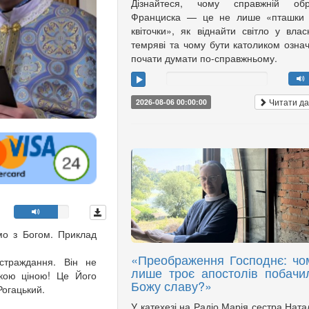
Дізнайтеся, чому справжній обр
Франциска — це не лише «пташки 
квіточки», як віднайти світло у влас
темряві та чому бути католиком озна
почати думати по-справжньому.
Читати да
2026-08-06 00:00:00
мо з Богом. Приклад
«Преображення Господнє: чо
страждання. Він не
лише троє апостолів побачи
акою ціною! Це Його
Божу славу?»
Рогацький.
У катехезі на Радіо Марія сестра Ната