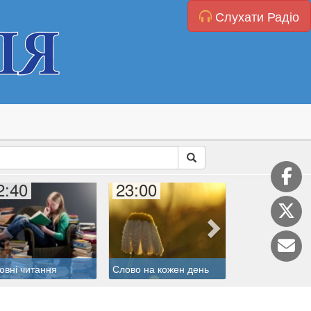
Слухати Радіо
2:40
23:00
23:45
Літургія годин
овні читання
Слово на кожен день
(Бревіарій)