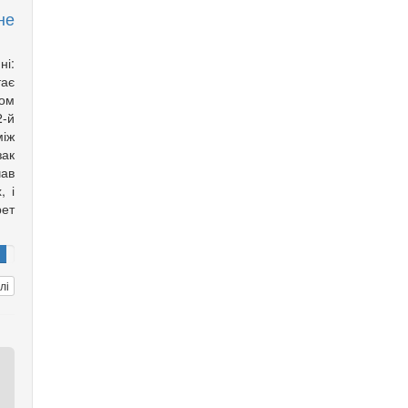
не
ні:
тає
ом
2-й
іж
зак
ав
, і
рет
лі