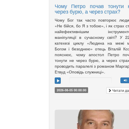
Чому Петро почав тонути 
через бурю, а через страх?
Чому Бог так часто повторює люди
«Не бійся, бо Я з тобою», і як страх с
найефективнішим інструмент
маніпуляції в сучасному світі? У 2
катехезі циклу «Людина на межі м
Богом і безоднею» отець Віталій Ко
пояснює, чому апостол Петро поч
тонути не через бурю, а через страх
проводить паралелі з романом Марга
Етвуд «Оповідь служниці».
Читати да
2026-08-05 00:00:00