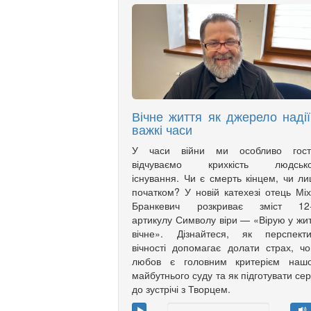
Вічне життя як джерело надії
важкі часи
У часи війни ми особливо гост
відчуваємо крихкість людсько
існування. Чи є смерть кінцем, чи л
початком? У новій катехезі отець Мі
Бранкевич розкриває зміст 12-
артикулу Символу віри — «Вірую у жи
вічне». Дізнайтеся, як перспекти
вічності допомагає долати страх, ч
любов є головним критерієм нашо
майбутнього суду та як підготувати се
до зустрічі з Творцем.