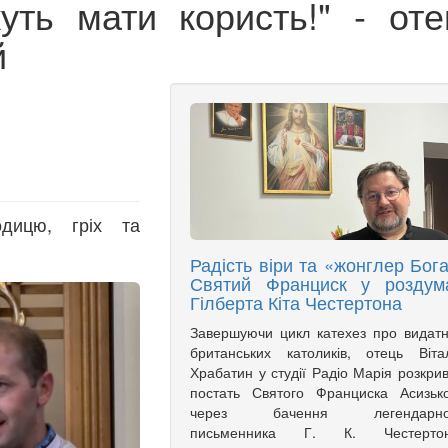
ть мати користь!" - оте
й
дицю, гріх та
Радість віри та «жонглер Бога
Святий Франциск у роздум
Гілберта Кіта Честертона
Завершуючи цикл катехез про видат
британських католиків, отець Віта
Храбатин у студії Радіо Марія розкри
постать Святого Франциска Асизьк
через бачення легендарно
письменника Г. К. Честертон