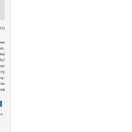
ти
ми
ою,
які
бо!
шою
сту
чу,
ель
ав
лі