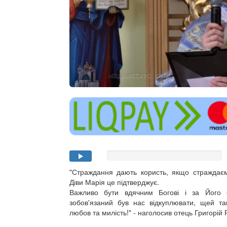
"Страждання дають користь, якщо страждає
Діви Марія це підтверджує.
Важливо бути вдячним Богові і за Його 
зобов'язаний був нас відкуплювати, щей т
любов та милість!" - наголосив отець Григорій 