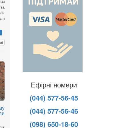
аз
та
ній
чає
лі
Ефірні номери
(044) 577-56-45
му
(044) 577-56-46
ли
(098) 650-18-60
лія