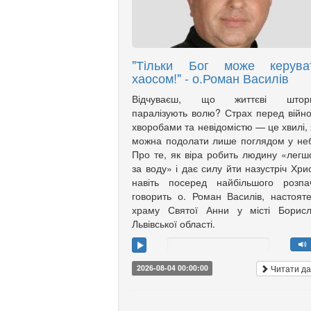
"Тільки Бог може керува
хаосом!" - о.Роман Василів
Відчуваєш, що життєві штор
паралізують волю? Страх перед війн
хворобами та невідомістю — це хвилі, 
можна подолати лише поглядом у не
Про те, як віра робить людину «лег
за воду» і дає силу йти назустріч Хри
навіть посеред найбільшого розпа
говорить о. Роман Василів, настоят
храму Святої Анни у місті Борисл
Львівської області.
Читати да
2026-08-04 00:00:00