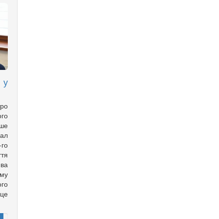
 у
ро
го
ише
хал
го
ття
ва
ому
го
рце