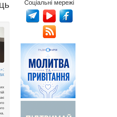
ць
Соціальні мережі
»:
ах
них
лій
ває
ого
го
а.