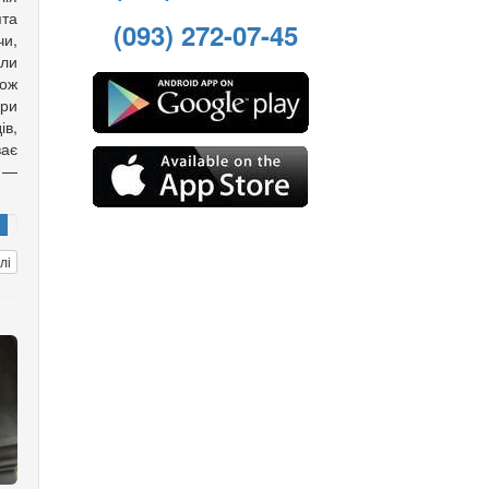
ята
(093) 272-07-45
чи,
али
кож
ори
ів,
ає
 —
лі