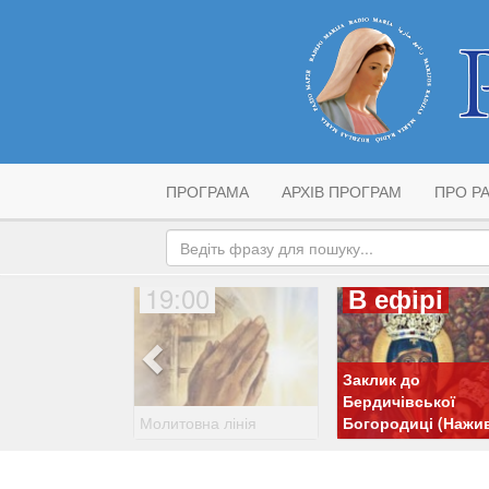
ПРОГРАМА
АРХІВ ПРОГРАМ
ПРО РА
19:00
В ефірі
Заклик до
Бердичівської
Молитовна лінія
Богородиці (Нажи