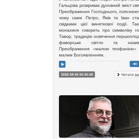
Гальцова розкриває духовний зміст св
Преображення Господнього, пояснюю
чому саме Петро, Яків та Іван ст
свідками цієї виняткової події. Та
монахиня говорить про символіку г
Тавор, традицію освячення першоплод
фаворське світло та назив
Преображення «малою теофанією»
малим Богоявленням.
Читати да
2026-08-06 00:00:00