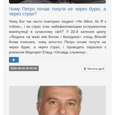
Чому Петро почав тонути не через бурю, а
через страх?
Чому Бог так часто повторює людині: «Не бійся, бо Я з
тобою», і як страх стає найефективнішим інструментом
маніпуляції в сучасному світі? У 22-й катехезі циклу
«Людина на межі між Богом і безоднею» отець Віталій
Козак пояснює, чому апостол Петро почав тонути не
через бурю, а через страх, і проводить паралелі з
романом Маргарет Етвуд «Оповідь служниці».
Читати далі
2026-08-05 00:00:00