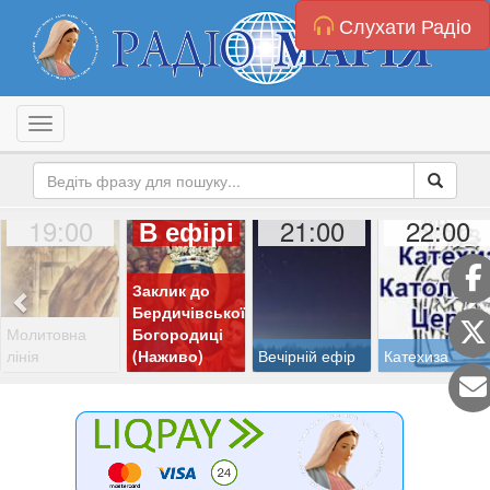
Слухати Радіо
Toggle navigation
19:00
21:00
22:00
В ефірі
Заклик до
Бердичівської
Молитовна
Богородиці
лінія
(Наживо)
Вечірній ефір
Катехиза