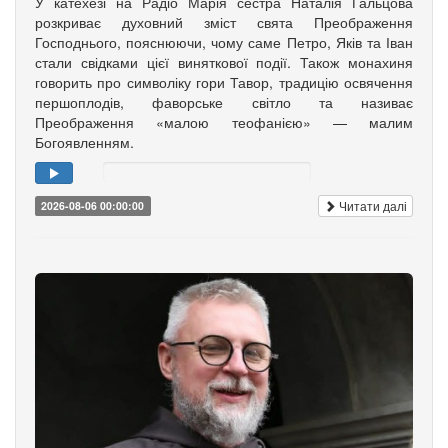
У катехезі на Радіо Марія сестра Наталія Гальцова
розкриває духовний зміст свята Преображення
Господнього, пояснюючи, чому саме Петро, Яків та Іван
стали свідками цієї виняткової події. Також монахиня
говорить про символіку гори Тавор, традицію освячення
першоплодів, фаворське світло та називає
Преображення «малою теофанією» — малим
Богоявленням.
Читати далі
2026-08-06 00:00:00