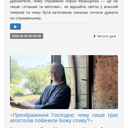
Дізнайтеся, чому справжній образ Франциска — це не
лише «пташки та квіточки», як віднайти світло у власній
темряві та чому бути католиком означає почати думати
по-справжньому.
Читати далі
2026-08-06 00:00:00
«Преображення Господнє: чому лише троє
апостолів побачили Божу славу?»