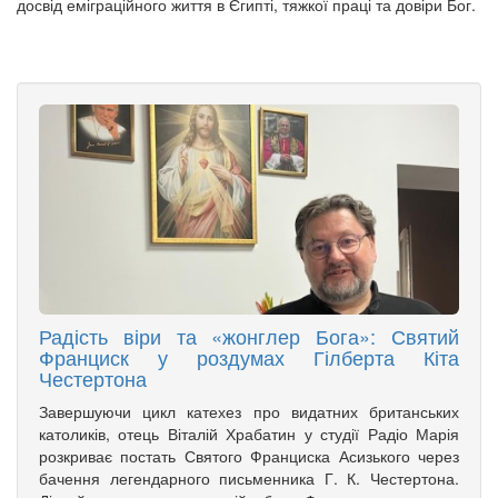
досвід еміграційного життя в Єгипті, тяжкої праці та довіри Бог.
Радість віри та «жонглер Бога»: Святий
Франциск у роздумах Гілберта Кіта
Честертона
Завершуючи цикл катехез про видатних британських
католиків, отець Віталій Храбатин у студії Радіо Марія
розкриває постать Святого Франциска Асизького через
бачення легендарного письменника Г. К. Честертона.