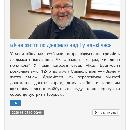
Вічне життя як джерело надії у важкі часи
У часи війни ми особливо гостро відчуваємо крихкість
людського існування. Чи є смерть кінцем, чи лише
початком? У новій катехезі отець Міхал Бранкевич
розкриває зміст 12-го артикулу Символу віри — «Вірую у
життя вічне». Дізнайтеся, як перспектива вічності
допомагає долати страх, чому любов є головним
критерієм нашого майбутнього суду та як підготувати
серце до зустрічі з Творцем.
Читати далі
2026-08-04 00:00:00