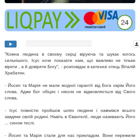
"Кожна людина в своєму серці віруюча та шукає когось
сильнішого. Ісус хоче показати нам, що важливо не тільки
вірити , а й довіряти Богу", - розповідає в катехизі отець Віталій
Храбатин.
- Йосип та Марія не мали жодної гарантії від Бога окрім Його
слова. Адже Бог обіцяє і ніколи не відмовляється від Свого
слова.
- Ісус повністю пройшов шлях людини і навчився всього
завдяки своїй родині. Навіть в Євангелії, люди називають Його
... сином теслі.
- Йосип та Марія стали для нас прикладом. Вони пережили