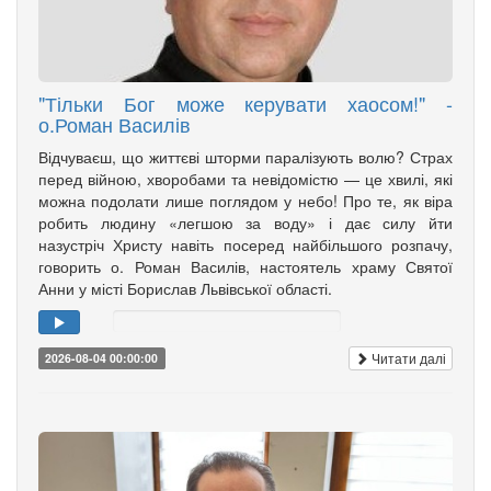
"Тільки Бог може керувати хаосом!" -
о.Роман Василів
Відчуваєш, що життєві шторми паралізують волю? Страх
перед війною, хворобами та невідомістю — це хвилі, які
можна подолати лише поглядом у небо! Про те, як віра
робить людину «легшою за воду» і дає силу йти
назустріч Христу навіть посеред найбільшого розпачу,
говорить о. Роман Василів, настоятель храму Святої
Анни у місті Борислав Львівської області.
Читати далі
2026-08-04 00:00:00