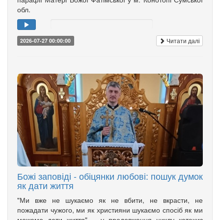
обл.
Читати далі
2026-07-27 00:00:00
Божі заповіді - обіцянки любові: пошук думок
як дати життя
"Ми вже не шукаємо як не вбити, не вкрасти, не
пожадати чужого, ми як християни шукаємо спосіб як ми
можемо дати життя", - у продовження циклу катехиз