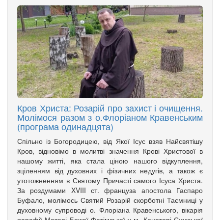
Кров Христа: Розарій про захист і очищення.
Молімося разом з о.Флоріаном Кравенським
(програма одинадцята)
Спільно із Богородицею, від Якої Ісус взяв Найсвятішу
Кров, відновімо в молитві значення Крові Христової в
нашому житті, яка стала ціною нашого відкуплення,
зціленням від духовних і фізичних недугів, а також є
утотожненням в Святому Причасті самого Ісуса Христа.
За роздумами XVIII ст. француза апостола Гаспаро
Буфало, молімось Святий Розарій скорботні Таємниці у
духовному супроводі о. Флоріана Кравенського, вікарія
парафії Матері Божої Фатімської у м. Конотопі Сумської