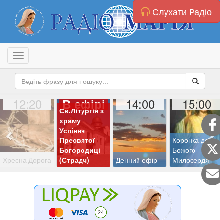
Слухати Радіо
Toggle navigation
12:20
14:00
15:00
В ефірі
Св.Літургія з
храму
Успіння
Пресвятої
Коронка до
Богородиці
Божого
Хресна Дорога
(Страдч)
Денний ефір
Милосердя