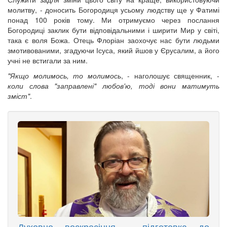
молитву, - доносить Богородиця усьому людству ще у Фатимі
понад 100 років тому. Ми отримуємо через послання
Богородиці заклик бути відповідальними і ширити Мир у світі,
така є воля Божа. Отець Флоріан заохочує нас бути людьми
змотивованими, згадуючи Ісуса, який йшов у Єрусалим, а його
учні не встигали за ним.
"Якщо молимось, то молимось
, - наголошує священник, -
коли слова "заправлені" любов'ю, тоді вони матимуть
зміст"
.
Духовне воскресіння - підготовка до