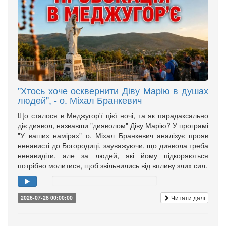
"Хтось хоче осквернити Діву Марію в душах
людей", - о. Міхал Бранкевич
Що сталося в Меджугор'ї цієї ночі, та як парадаксально
діє диявол, назвавши "дияволом" Діву Марію? У програмі
"У ваших намірах" о. Міхал Бранкевич аналізує прояв
ненависті до Богородиці, зауважуючи, що диявола треба
ненавидіти, але за людей, які йому підкоряються
потрібно молитися, щоб звільнились від впливу злих сил.
Читати далі
2026-07-28 00:00:00