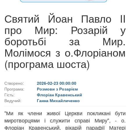
Святий Йоан Павло II
про Мир: Розарій у
боротьбі за Мир.
Молімося з о.Флоріаном
(програма шоста)
Створено:
2026-02-23 00:00:00
Програма:
Розмови з Розарієм
Гість:
Флоріан Кравенський
Ведучий:
Ганна Михайличенко
"Ми як члени живої Церкви покликані бути
миротворцями і служити справі Миру", - о.
Флоріан Кравенський, вікарій парафії Матері