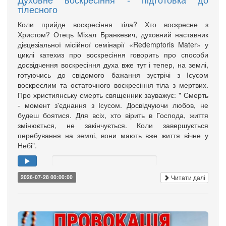
тілесного
Коли прийде воскресіння тіла? Хто воскресне з
Христом? Отець Міхал Бранкевич, духовний наставник
дієцезіальної місійної семінарії «Redemptoris Mater» у
циклі катехиз про воскресіння говорить про способи
досвідчення воскресіння духа вже тут і тепер, на землі,
готуючись до свідомого бажання зустрічі з Ісусом
воскреслим та остаточного воскресіння тіла з мертвих.
Про християнську смерть священник зауважує: " Смерть
- момент з'єднання з Ісусом. Досвідчуючи любов, не
будеш боятися. Для всіх, хто вірить в Господа, життя
змінюється, не закінчується. Коли завершується
перебування на землі, вони мають вже життя вічне у
Небі".
Читати далі
2026-07-28 00:00:00