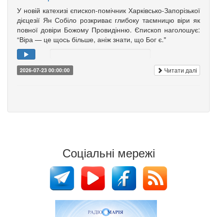
У новій катехизі єпископ-помічник Харківсько-Запорізької
дієцезії Ян Собіло розкриває глибоку таємницю віри як
повної довіри Божому Провидінню. Єпископ наголошує:
“Віра — це щось більше, аніж знати, що Бог є."
Читати далі
2026-07-23 00:00:00
Соціальні мережі