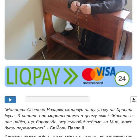
"
Молитва Святого Розарію скеровує нашу увагу на Христа
Ісуса, й чинить нас миротворцями в цьому світі. Живить в
нас надію, що боротьба, яку сьогодні ведемо за Мир, може
бути переможною"
- Св.Йоан Павло II.
Служити задля зміни цього світу на краще, використовуючи